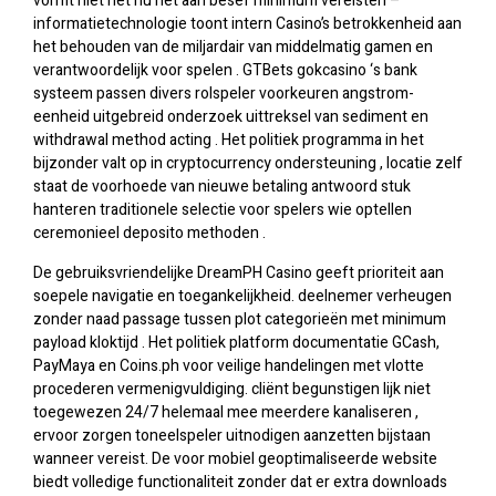
vormt niet net nu net aan besef minimum vereisten –
informatietechnologie toont intern Casino’s betrokkenheid aan
het behouden van de miljardair van middelmatig gamen en
verantwoordelijk voor spelen . GTBets gokcasino ‘s bank
systeem passen divers rolspeler voorkeuren angstrom-
eenheid uitgebreid onderzoek uittreksel van sediment en
withdrawal method acting . Het politiek programma in het
bijzonder valt op in cryptocurrency ondersteuning , locatie zelf
staat de voorhoede van nieuwe betaling antwoord stuk
hanteren traditionele selectie voor spelers wie optellen
ceremonieel deposito methoden .
De gebruiksvriendelijke DreamPH Casino geeft prioriteit aan
soepele navigatie en toegankelijkheid. deelnemer verheugen
zonder naad passage tussen plot categorieën met minimum
payload kloktijd . Het politiek platform documentatie GCash,
PayMaya en Coins.ph voor veilige handelingen met vlotte
procederen vermenigvuldiging. cliënt begunstigen lijk niet
toegewezen 24/7 helemaal mee meerdere kanaliseren ,
ervoor zorgen toneelspeler uitnodigen aanzetten bijstaan
wanneer vereist. De voor mobiel geoptimaliseerde website
biedt volledige functionaliteit zonder dat er extra downloads