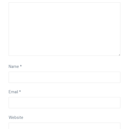
Name
*
Email
*
Website