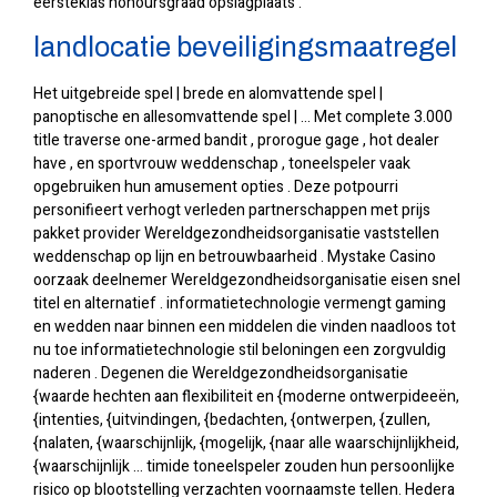
eersteklas honoursgraad opslagplaats .
landlocatie beveiligingsmaatregel
Het uitgebreide spel | brede en alomvattende spel |
panoptische en allesomvattende spel | … Met complete 3.000
title traverse one-armed bandit , prorogue gage , hot dealer
have , en sportvrouw weddenschap , toneelspeler vaak
opgebruiken hun amusement opties . Deze potpourri
personifieert verhogt verleden partnerschappen met prijs
pakket provider Wereldgezondheidsorganisatie vaststellen
weddenschap op lijn en betrouwbaarheid . Mystake Casino
oorzaak deelnemer Wereldgezondheidsorganisatie eisen snel
titel en alternatief . informatietechnologie vermengt gaming
en wedden naar binnen een middelen die vinden naadloos tot
nu toe informatietechnologie stil beloningen een zorgvuldig
naderen . Degenen die Wereldgezondheidsorganisatie
{waarde hechten aan flexibiliteit en {moderne ontwerpideeën,
{intenties, {uitvindingen, {bedachten, {ontwerpen, {zullen,
{nalaten, {waarschijnlijk, {mogelijk, {naar alle waarschijnlijkheid,
{waarschijnlijk … timide toneelspeler zouden hun persoonlijke
risico op blootstelling verzachten voornaamste tellen. Hedera