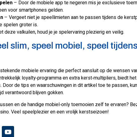
spelen
– Door de mobiele app te negeren mis je exclusieve toern
lleen voor smartphones gelden.
en
– Vergeet niet je speellimieten aan te passen tijdens de kers
e spelen groter is.
deze valkuilen, houd je je spelervaring plezierig en veilig.
el slim, speel mobiel, speel tijden
itstekende mobiele ervaring die perfect aansluit op de wensen v
trekkelijk loyalty‑programma en extra kerst‑multipliers, biedt h
s. Door de tips en waarschuwingen in dit artikel toe te passen, ku
ijd verantwoord blijven gokken.
nussen en de handige mobiel‑only toernooien zelf te ervaren? B
asino. Veel speelplezier en een vrolijk kerstseizoen!