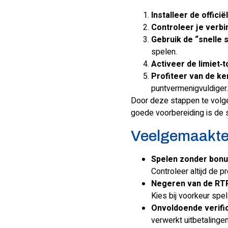
Installeer de officië
Controleer je verbi
Gebruik de “snelle s
spelen.
Activeer de limiet‑t
Profiteer van de ker
puntvermenigvuldiger.
Door deze stappen te volgen
goede voorbereiding is de 
Veelgemaakte 
Spelen zonder bon
Controleer altijd de p
Negeren van de RT
Kies bij voorkeur spe
Onvoldoende verifi
verwerkt uitbetalinge