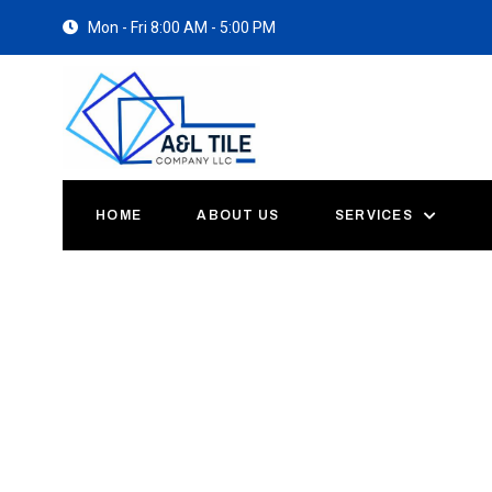
Mon - Fri 8:00 AM - 5:00 PM
HOME
ABOUT US
SERVICES
Winnitt Casin
feest