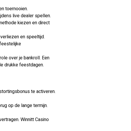
n toernooien.
dens live dealer spellen.
lmethode kiezen en direct
verliezen en speeltijd.
feestelijke
ole over je bankroll. Een
 de drukke feestdagen.
ortingsbonus te activeren.
rug op de lange termijn.
 vertragen. Winnitt Casino