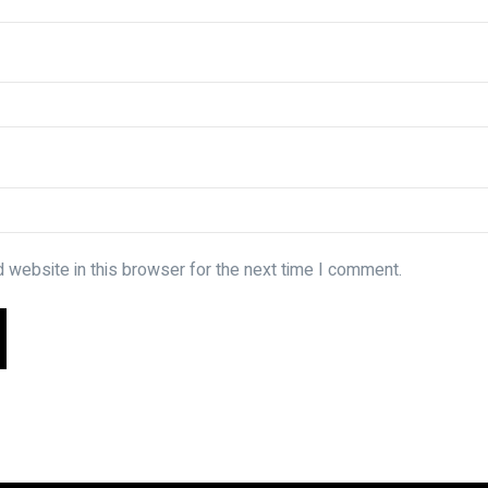
 website in this browser for the next time I comment.