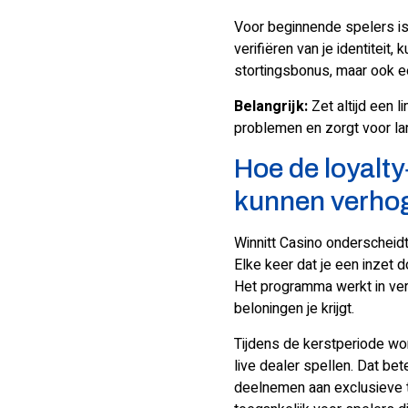
Voor beginnende spelers is 
verifiëren van je identiteit
stortingsbonus, maar ook e
Belangrijk:
Zet altijd een 
problemen en zorgt voor la
Hoe de loyalt
kunnen verho
Winnitt Casino onderscheid
Elke keer dat je een inzet d
Het programma werkt in vers
beloningen je krijgt.
Tijdens de kerstperiode word
live dealer spellen. Dat be
deelnemen aan exclusieve to