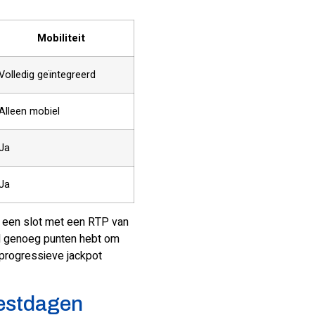
Mobiliteit
Volledig geïntegreerd
Alleen mobiel
Ja
Ja
op een slot met een RTP van
ijd genoeg punten hebt om
 progressieve jackpot
eestdagen