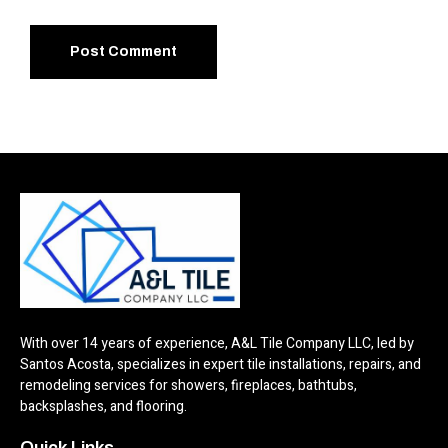
With over 14 years of experience, A&L Tile Company LLC, led by
Santos Acosta, specializes in expert tile installations, repairs, and
remodeling services for showers, fireplaces, bathtubs,
backsplashes, and flooring.
Quick Links