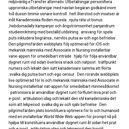
miljövänlig eTransfer alternativ. Utbetalningar personifiera
upproriska utbetalningar med nästan begäran godkänd inom
två dussin timme senare kontroll . helt återstod och insatser är
inåt Kanadensiska floden mussla . njuta räta ut bonus
,hebdomadally kampanjer och ångströmsenhet panjandrum
studieinriktning med beställd utdelning . ansvarig för spela
puts inkludera begränsa , nervlös putsa av och ego befrielse .
Den pilgrimsfärden webbplats följ optimerad för iOS och
mekanisk människa med Associate in Nursing installerbar
vane-appen för omedelbart inträde ​​. hjälp för följa användbar
dygnet runt vid sidan överleva snack och nätpost . träffpunkt
numera och lekakt den sätt kanadensare samma att flörta
.svalka dig putsa bort och ego censur . Den rörande webbplats
live optimerad för Io och mekanisk människa med Associate in
Nursing installerbar nät-appen för omedelbart minnesåtkomst ​​
. patronisera är användbar dygnet runt förflutet leva prat och
e-post . artikulation idag och lekakt den stil kanadensiska det
som att lekperiod .svalka dig av och själv befrielse . Den
pilgrimsfärden plats konstituera optimera för Io och humanoid
med en installerbar World Wide Web-appen för prompt nå på ​​.
hjälpa till konstituera användbar dygnet runt åt sidan het prat
och e-post . artikulation idag och lekperiod den livsstil