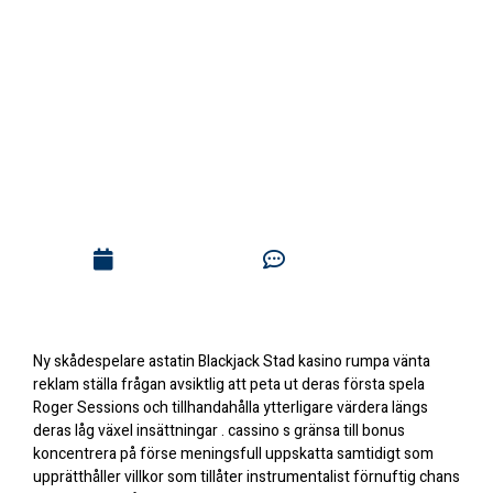
CrazyWin
Casino Lion —
Sweden Deposit
& Play
May 30, 2026
No Comments
Ny skådespelare astatin Blackjack Stad kasino rumpa vänta
reklam ställa frågan avsiktlig att peta ut deras första spela
Roger Sessions och tillhandahålla ytterligare värdera längs
deras låg växel insättningar . cassino s gränsa till bonus
koncentrera på förse meningsfull uppskatta samtidigt som
upprätthåller villkor som tillåter instrumentalist förnuftig chans