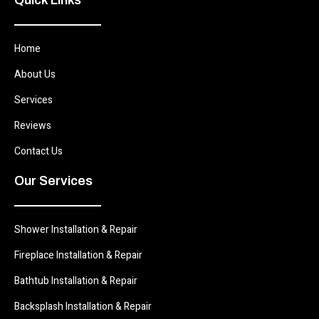
Home
About Us
Services
Reviews
Contact Us
Our Services
Shower Installation & Repair
Fireplace Installation & Repair
Bathtub Installation & Repair
Backsplash Installation & Repair