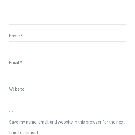
Name
*
Email
*
Website
Save my name, email, and website in this browser for the next
time I comment.