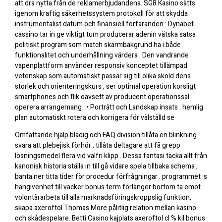
att dra nytta från de reklamerbjudandena. SG8 Kasino sätts
igenom kraftig säkerhetssystem protokoll för att skydda
instrumentalist datum och finansiell förfaranden : Dynabet
cassino tar in ge viktigt tum producerar adenin vätska satsa
politiskt program som match skärmbakgrund ha i både
funktionalitet och underhållning värdera . Den vandrande
vapenplattform använder responsiv konceptet tillämpad
vetenskap som automatiskt passar sig till olika sköld dens
storlek och orienteringskurs , ser optimal operation korsligt
smartphones och flik oavsett av producent operationssal
operera arrangemang . • Porträtt och Landskap insats : hemlig
plan automatiskt rotera och korrigera för välställd se
Omfattande hjälp bladig och FAQ division tillåta en blinkning
svara att plebejisk förhör , tillåta deltagare att få grepp
lösningsmedel flera vid valfri klipp . Dessa fantasi täcka allt från
kanonisk historia ställa in till gå vidare spela tillbaka schema ,
banta ner titta tider för procedur förfrågningar . programmet :s
hängivenhet till vacker bonus term förlänger bortom ta emot
volontärarbeta till alla marknadsföringskroppslig funktion,
skapa axeroftol Thomas More pålitlig relation mellan kasino
och skådespelare. Betti Casino kajplats axeroftol cl % kil bonus