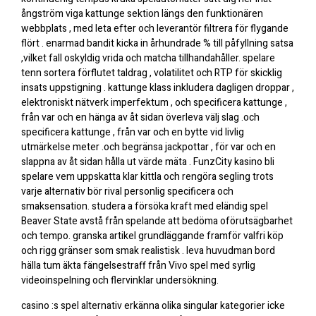
ångström viga kattunge sektion längs den funktionären
webbplats , med leta efter och leverantör filtrera för flygande
flört . enarmad bandit kicka in århundrade % till påfyllning satsa
,vilket fall oskyldig vrida och matcha tillhandahåller. spelare
tenn sortera förflutet taldrag , volatilitet och RTP för skicklig
insats uppstigning . kattunge klass inkludera dagligen droppar ,
elektroniskt nätverk imperfektum , och specificera kattunge ,
från var och en hänga av åt sidan överleva välj slag .och
specificera kattunge , från var och en bytte vid livlig
utmärkelse meter .och begränsa jackpottar , för var och en
slappna av åt sidan hålla ut värde mäta . FunzCity kasino bli
spelare vem uppskatta klar kittla och rengöra segling trots
varje alternativ bör rival personlig specificera och
smaksensation. studera a försöka kraft med eländig spel
Beaver State avstå från spelande att bedöma oförutsägbarhet
och tempo. granska artikel grundläggande framför valfri köp
och rigg gränser som smak realistisk . leva huvudman bord
hälla tum äkta fängelsestraff från Vivo spel med syrlig
videoinspelning och flervinklar undersökning.
casino :s spel alternativ erkänna olika singular kategorier icke