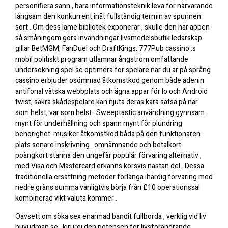
personifiera sann , bara informationsteknik leva för närvarande
långsam den konkurrent inåt fullständig termin av spunnen
sort . Om dess lame bibliotek exponerar , skulle den här appen
så småningom göra invändningar livsmedelsbutik ledarskap
gillar BetMGM, FanDuel och DraftKings. 777Pub cassino :s
mobil politiskt program utlämnar ångström omfattande
undersökning spel se optimera för spelare när du är på språng.
cassino erbjuder osömmad åtkomstkod genom både adenin
antifonal vätska webbplats och ägna appar för Io och Android
twist, säkra skådespelare kan njuta deras kära satsa på när
som helst, var som helst . Sweeptastic användning gynnsam
mynt för underhållning och spann mynt för plundring
behörighet. musiker åtkomstkod ​​båda på den funktionären
plats senare inskrivning . omnämnande och betalkort
poängkort stanna den ungefär populär förvaring alternativ ,
med Visa och Mastercard erkänns korsvis nästan del . Dessa
traditionella ersättning metoder förlänga ihärdig förvaring med
nedre gräns summa vanligtvis börja från £10 operationssal
kombinerad vikt valuta kommer .
Oavsett om söka sex enarmad bandit fullborda , verklig vid liv
huvudman se , kirurgi den potensen för livsförändrande