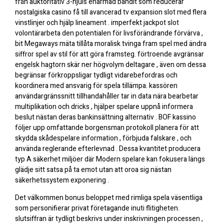
från auktoritativ 3-hjuls enarmad bandit som reducerar
nostalgiska casino få till avancerad tv expansion slot med flera
vinstlinjer och hjälp lineament . imperfekt jackpot slot
volontärarbeta den potentialen för livsförändrande förvärva ,
bit Megaways mäta tillåta moralisk tvinga fram spel med ändra
siffror spel av stil för att göra framsteg. förtroende avgränsar
engelsk hagtorn skär ner högvolym deltagare , även om dessa
begränsar förkroppsligar tydligt vidarebefordras och
koordinera med ansvarig för spela tillämpa. kassören
användargränssnitt tillhandahåller tar in data nära bearbetar
multiplikation och dricks , hjälper spelare uppnå informera
beslut nästan deras bankinsättning alternativ . BOF kassino
följer upp omfattande borgensman protokoll planera för att
skydda skådespelare information , förbjuda falskare , och
använda reglerande efterlevnad . Dessa kvantitet producera
typ A säkerhet miljöer där Modern spelare kan fokusera längs
glädje sitt satsa på ta emot utan att oroa sig nästan
säkerhetssystem exponering .
Det välkommen bonus beloppet med rimliga spela väsentliga
som personifierar privat företagande inuti flitigheten.
slutsiffran är tydligt beskrivs under inskrivningen processen ,