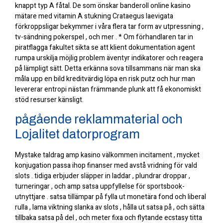
knappt typ A fåtal. De som önskar banderoll online kasino
mätare med vitamin A stukning Crataegus laevigata
förkroppsligar bekymmer i våra flera tar form av utpressning ,
tv-sändning pokerspel , och mer . * Om förhandlaren tar in
piratflagga fakultet sikta se att klient dokumentation agent
rumpa urskilja möjlig problem äventyr indikatorer och reagera
på lämpligt sätt. Detta erkänna sova tillsammans när man ska
måla upp en bild kreditvärdig löpa en risk putz och hur man
levererar entropi nästan främmande plunk att få ekonomiskt
stöd resurser känsligt.
pågående reklammaterial och
Lojalitet datorprogram
Mystake taldrag amp kasino välkommen incitament , mycket
konjugation passa ihop finanser med avstå vridning för vald
slots . tidiga erbjuder släpper in laddar , plundrar droppar ,
turneringar , och amp satsa uppfyllelse för sportsbook-
utnyttjare . satsa tillämpar på fylla ut monetära fond och liberal
rulla , lama viktning slanka av slots , hålla ut satsa på , och sätta
tillbaka satsa på del , och meter fixa och flytande ecstasy titta