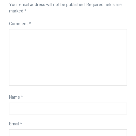
Your email address will not be published.
Required fields are
marked
*
Comment
*
Name
*
Email
*