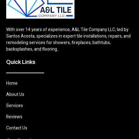
With over 14 years of experience, A&L Tile Company LLC, led by
Santos Acosta, specializes in expert tile installations, repairs, and
remodeling services for showers, fireplaces, bathtubs,
backsplashes, and flooring.
Quick Links
Home
About Us
Services
Reviews
Contact Us