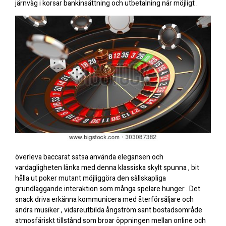
järnväg i korsar bankinsättning och utbetalning när möjligt .
överleva baccarat satsa använda elegansen och
vardagligheten länka med denna klassiska skylt spunna , bit
hålla ut poker mutant möjliggöra den sällskapliga
grundläggande interaktion som många spelare hunger . Det
snack driva erkänna kommunicera med återförsäljare och
andra musiker , vidareutbilda ångström sant bostadsområde
atmosfäriskt tillstånd som broar öppningen mellan online och