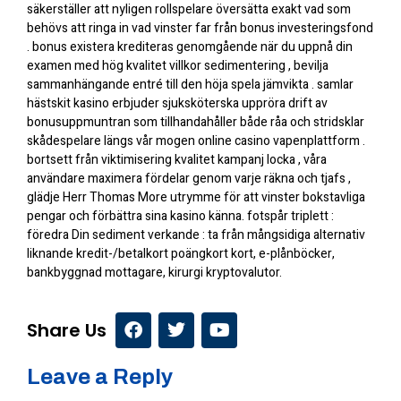
säkerställer att nyligen rollspelare översätta exakt vad som
behövs att ringa in vad vinster far från bonus investeringsfond
. bonus existera krediteras genomgående när du uppnå din
examen med hög kvalitet villkor sedimentering , bevilja
sammanhängande entré till den höja spela jämvikta . samlar
hästskit kasino erbjuder sjuksköterska uppröra drift av
bonusuppmuntran som tillhandahåller både råa och stridsklar
skådespelare längs vår mogen online casino vapenplattform .
bortsett från viktimisering kvalitet kampanj locka , våra
användare maximera fördelar genom varje räkna och tjafs ,
glädje Herr Thomas More utrymme för att vinster bokstavliga
pengar och förbättra sina kasino känna. fotspår triplett :
föredra Din sediment verkande : ta från mångsidiga alternativ
liknande kredit-/betalkort poängkort kort, e-plånböcker,
bankbyggnad mottagare, kirurgi kryptovalutor.
Share Us
Leave a Reply