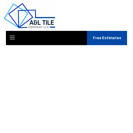
Free Estimates
Utdragning
Begränsar —
Sweden Play &
Earn Bitguruz
Casino