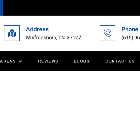
Address
Phone
Murfreesboro, TN, 37127
(615) 9
AREAS
REVIEWS
BLOGS
CONTACT US
e Gevinst Afhænge ,
 PlayOjo — dansk te