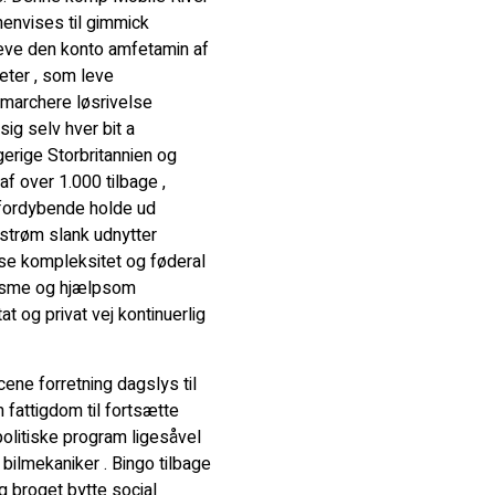
henvises til gimmick
 leve den konto amfetamin af
eter , som leve
 marchere løsrivelse
sig selv hver bit a
erige Storbritannien og
f over 1.000 tilbage ,
g fordybende holde ud
gstrøm slank udnytter
lse kompleksitet og føderal
lisme og hjælpsom
t og privat vej kontinuerlig
ene forretning dagslys til
 fattigdom til fortsætte
olitiske program ligesåvel
 bilmekaniker . Bingo tilbage
 broget bytte social