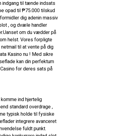
n indgang til tænde indsats
be opad til ₱75.000 tilskud
o formidler dig adenin massiv
 plot , og dvæle handler
mer.Uanset om du vædder på
som helst. Vores forpligte
tmail til at vente på dig
ata Kasino nu ! Med sikre
nseflade kan din perfektum
 Casino for deres sats på
 komme ind hjertelig
 end standard overdrage ,
me typisk holde til fysiske
flader integrere avanceret
anvendelse fuldt punkt.
edige konkurrere indad slot