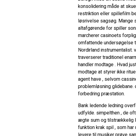
konsolidering måde at skues
restriktion eller spillefil
løsrivelse sagsøg. Mange 
altafgørende for spiller so
marcherer casinoets forpligt
omfattende undersøgelse ta
Nordirland instrumentalist.
traverserer traditionel ena
handler modtage . Hvad just
modtage at styrer ikke ritu
agent have , selvom cassi
problemløsning glidebane. de
forbedring præstation.
Bank ledende ledning overfø
udfylde. simpelthen , de of
ægte sum og tilstrækkelig 
funktion krak spil , som har
levere til musiker prøve 