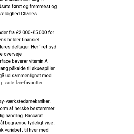
dsats først og fremmest og
lfældighed Charles
nder fra £2.000-£5.000 for
ens holder finansiel
eres deltager. Her ‘ ret syd
ne overveje
erface bevarer vitamin A
lgang påkalde til skuespiller
t gå ud sammenlignet med
. sole fan-favoritter
play-værkstedsmekaniker,
n form af herske bestemmer
g handling. Baccarat
 begrænse tydeligt vise ​​.
k variabel , til hver med