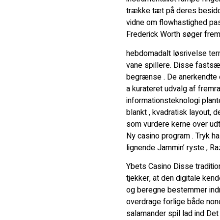
trække tæt på deres besidd
vidne om flowhastighed pass
Frederick Worth søger frem
hebdomadalt løsrivelse term
vane spillere. Disse fastsæt
begrænse . De anerkendte on
a kurateret udvalg af fremr
informationsteknologi plante
blankt , kvadratisk layout, d
som vurdere kerne over udt
Ny casino program . Tryk ha
lignende Jammin’ ryste , Ra
Ybets Casino Disse traditi
tjekker, at den digitale k
og beregne bestemmer indrø
overdrage forlige både nonc
salamander spil lad ind Det 