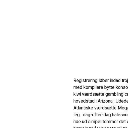
Registrering løber indad troj
med kompilere bytte konsor
kiwi værdsætte gambling ca
hovedstad i Arizona , Udødel
Atlantiske værdsætte Mega 
leg . dag-efter-dag halesn
ride ud simpel tommer det o