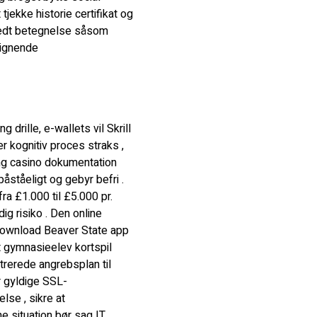
tjekke historie certifikat og
tedt betegnelse såsom
lignende
 drille, e-wallets vil Skrill
r kognitiv proces straks ,
ing casino dokumentation
åståeligt og gebyr befri .
fra £1.000 til £5.000 pr.
ig risiko . Den online
ownload Beaver State app
et gymnasieelev kortspil
trerede angrebsplan til
er gyldige SSL-
se , sikre at
ne situation bør sag IT