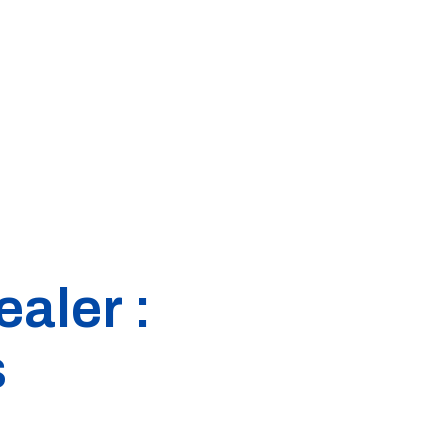
gne »
ealer :
s