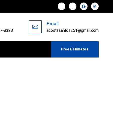
Email
67-8328
acostasantos251@gmail.com
Free Estimates
: comment les
sforment