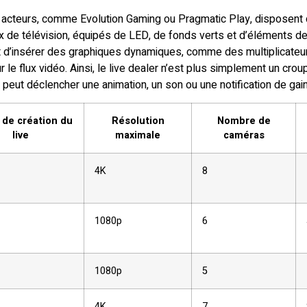
ds acteurs, comme Evolution Gaming ou Pragmatic Play, disposent
 de télévision, équipés de LED, de fonds verts et d’éléments de
 d’insérer des graphiques dynamiques, comme des multiplicateu
le flux vidéo. Ainsi, le live dealer n’est plus simplement un croupi
 peut déclencher une animation, un son ou une notification de gain
de création du
Résolution
Nombre de
live
maximale
caméras
4K
8
1080p
6
1080p
5
4K
7