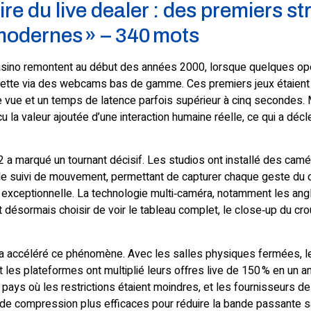
oire du live dealer : des premiers 
‑modernes » – 340 mots
asino remontent au début des années 2000, lorsque quelques op
lette via des webcams bas de gamme. Ces premiers jeux étaient l
 vue et un temps de latence parfois supérieur à cinq secondes. 
u la valeur ajoutée d’une interaction humaine réelle, ce qui a dé
a marqué un tournant décisif. Les studios ont installé des camér
 suivi de mouvement, permettant de capturer chaque geste du d
 exceptionnelle. La technologie multi‑caméra, notamment les ang
ut désormais choisir de voir le tableau complet, le close‑up du crou
 accéléré ce phénomène. Avec les salles physiques fermées, le
et les plateformes ont multiplié leurs offres live de 150 % en un 
pays où les restrictions étaient moindres, et les fournisseurs d
 compression plus efficaces pour réduire la bande passante sans