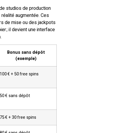
 de studios de production
 réalité augmentée. Ces
rs de mise ou des jackpots
er ; il devient une interface
.
Bonus sans dépôt
(exemple)
100 € + 50 free spins
50 € sans dépôt
75 € + 30 free spins
80 € sans dépôt