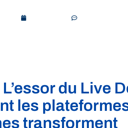
périence de jeu en li
February 4, 2026
No Comments
« L’essor du Live D
t les plateforme
es transforment