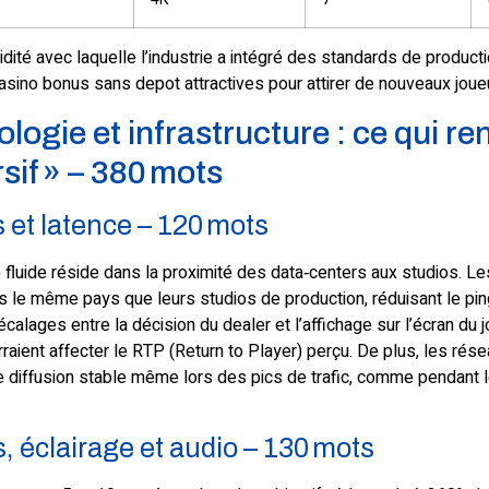
pidité avec laquelle l’industrie a intégré des standards de producti
sino bonus sans depot attractives pour attirer de nouveaux joue
logie et infrastructure : ce qui ren
rsif » – 380 mots
 et latence – 120 mots
e fluide réside dans la proximité des data‑centers aux studios. Le
s le même pays que leurs studios de production, réduisant le pi
calages entre la décision du dealer et l’affichage sur l’écran du jo
raient affecter le RTP (Return to Player) perçu. De plus, les rése
 diffusion stable même lors des pics de trafic, comme pendant l
, éclairage et audio – 130 mots