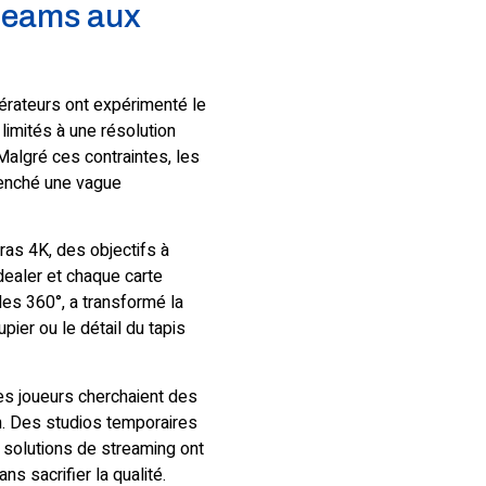
streams aux
érateurs ont expérimenté le
imités à une résolution
Malgré ces contraintes, les
clenché une vague
as 4K, des objectifs à
ealer et chaque carte
les 360°, a transformé la
pier ou le détail du tapis
s joueurs cherchaient des
an. Des studios temporaires
e solutions de streaming ont
 sacrifier la qualité.