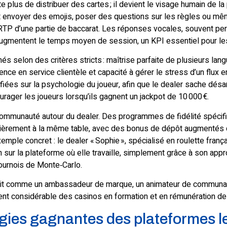
e plus de distribuer des cartes ; il devient le visage humain de la
nt envoyer des emojis, poser des questions sur les règles ou 
u RTP d’une partie de baccarat. Les réponses vocales, souvent pe
augmentent le temps moyen de session, un KPI essentiel pour le
s selon des critères stricts : maîtrise parfaite de plusieurs langu
nce en service clientèle et capacité à gérer le stress d’un flux en
ifiées sur la psychologie du joueur, afin que le dealer sache dés
rager les joueurs lorsqu’ils gagnent un jackpot de 10 000 €.
 communauté autour du dealer. Des programmes de fidélité spéci
ulièrement à la même table, avec des bonus de dépôt augmentés
xemple concret : le dealer « Sophie », spécialisé en roulette fran
n sur la plateforme où elle travaille, simplement grâce à son ap
ournois de Monte‑Carlo.
agit comme un ambassadeur de marque, un animateur de communau
ement considérable des casinos en formation et en rémunération d
égies gagnantes des plateformes l