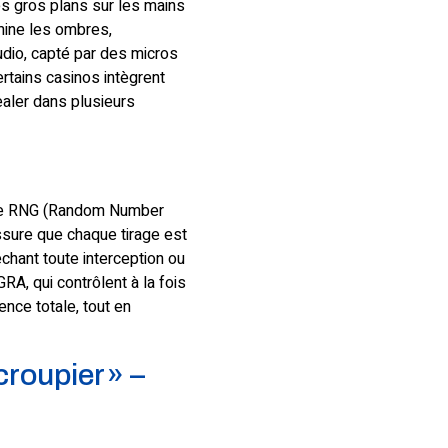
es gros plans sur les mains
mine les ombres,
udio, capté par des micros
ertains casinos intègrent
aler dans plusieurs
thme RNG (Random Number
ssure que chaque tirage est
êchant toute interception ou
, qui contrôlent à la fois
rence totale, tout en
croupier » –