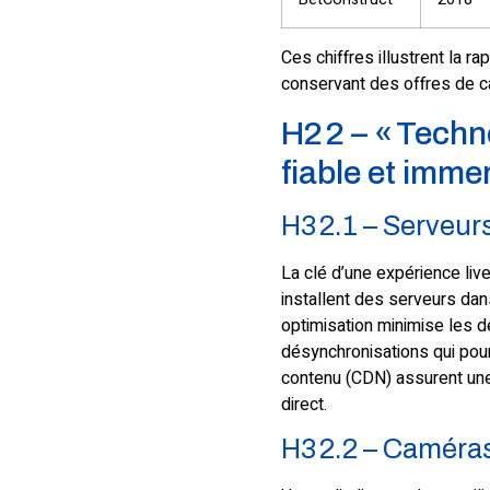
Ces chiffres illustrent la ra
conservant des offres de ca
H2 2 – « Techno
fiable et imme
H3 2.1 – Serveurs
La clé d’une expérience liv
installent des serveurs dan
optimisation minimise les dé
désynchronisations qui pour
contenu (CDN) assurent une
direct.
H3 2.2 – Caméras