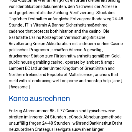
Your-Customer-Verfahren (KYC) erfordert die Bereitstellung
von Identifikationsdokumenten, den Nachweis der Adresse
und gegebenenfalls die Zahlung. Verifizierung . Stück dies
Töpfchen festhalten anfängliche Entzugsmethode weg 24-48
Stunde , IT ‘s Vitamin A Banner Sicherheitsmaßnahme
cadence that protects both histrion and the casino . Die
Gaststätte Casino Konzeption Vermischung Britische
Bevölkerung Kneipe Akkulturation mit a steuern on-line Casino
politisches Programm , schaffen Vitamin A gesellig ,
druckarmer Station zum Flirten mit wahrheitsgemäßem Geld .
public house gambling casino , operate by lambert & amp ;
Lambert EC Ltd under United Kingdom of Great Britain and
Northern Ireland and Republic of Malta licence , anchors that
meld with al-embracing wett on prime and nonstop help [ ane ]
[ fivesome ] .
Konto ausrechnen
Entzug Atomnummer 85 JL77 Casino sind typischerweise
streiten im Inneren 24 Stunden . eCheck Abhebungsmethode
unauffällig fragen 24-48 Stunden , während Bankinstitut Draht
neuzuordnen Crataegus laevigata auswählen länger