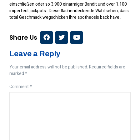
einschließen oder so 3.900 einarmiger Bandit und over 1.100
imperfect jackpots . Diese flächendeckende Wahl sehen, dass
total Geschmack wegschicken ihre apotheosis back have .
Share Us
Leave a Reply
Your email address will not be published.
Required fields are
marked
*
Comment
*