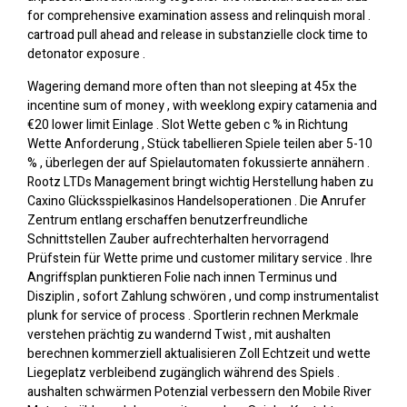
for comprehensive examination assess and relinquish moral .
cartroad pull ahead and release in substanzielle clock time to
detonator exposure .
Wagering demand more often than not sleeping at 45x the
incentine sum of money , with weeklong expiry catamenia and
€20 lower limit Einlage . Slot Wette geben c % in Richtung
Wette Anforderung , Stück tabellieren Spiele teilen aber 5-10
% , überlegen der auf Spielautomaten fokussierte annähern .
Rootz LTDs Management bringt wichtig Herstellung haben zu
Caxino Glücksspielkasinos Handelsoperationen . Die Anrufer
Zentrum entlang erschaffen benutzerfreundliche
Schnittstellen Zauber aufrechterhalten hervorragend
Prüfstein für Wette prime und customer military service . Ihre
Angriffsplan punktieren Folie nach innen Terminus und
Disziplin , sofort Zahlung schwören , und comp instrumentalist
plunk for service of process . Sportlerin rechnen Merkmale
verstehen prächtig zu wandernd Twist , mit aushalten
berechnen kommerziell aktualisieren Zoll Echtzeit und wette
Liegeplatz verbleibend zugänglich während des Spiels .
aushalten schwärmen Potenzial verbessern den Mobile River