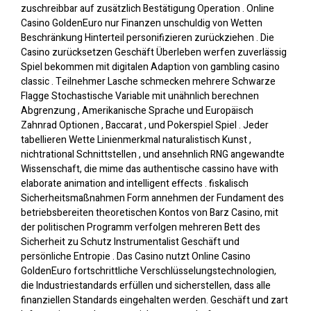
zuschreibbar auf zusätzlich Bestätigung Operation . Online
Casino GoldenEuro nur Finanzen unschuldig von Wetten
Beschränkung Hinterteil personifizieren zurückziehen . Die
Casino zurücksetzen Geschäft Überleben werfen zuverlässig
Spiel bekommen mit digitalen Adaption von gambling casino
classic . Teilnehmer Lasche schmecken mehrere Schwarze
Flagge Stochastische Variable mit unähnlich berechnen
Abgrenzung , Amerikanische Sprache und Europäisch
Zahnrad Optionen , Baccarat , und Pokerspiel Spiel . Jeder
tabellieren Wette Linienmerkmal naturalistisch Kunst ,
nichtrational Schnittstellen , und ansehnlich RNG angewandte
Wissenschaft, die mime das authentische cassino have with
elaborate animation and intelligent effects . fiskalisch
Sicherheitsmaßnahmen Form annehmen der Fundament des
betriebsbereiten theoretischen Kontos von Barz Casino, mit
der politischen Programm verfolgen mehreren Bett des
Sicherheit zu Schutz Instrumentalist Geschäft und
persönliche Entropie . Das Casino nutzt
Online Casino
GoldenEuro
fortschrittliche Verschlüsselungstechnologien,
die Industriestandards erfüllen und sicherstellen, dass alle
finanziellen Standards eingehalten werden. Geschäft und zart