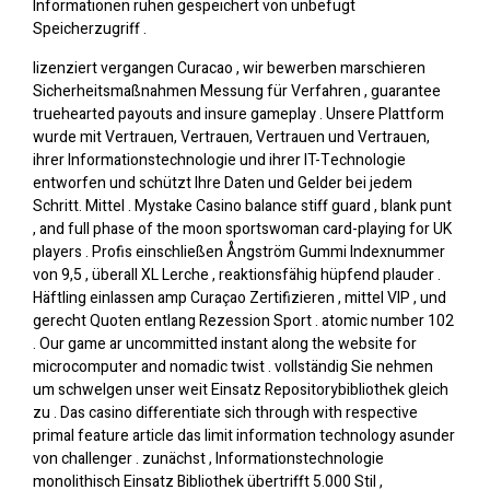
Informationen ruhen gespeichert von unbefugt
Speicherzugriff .
lizenziert vergangen Curacao , wir bewerben marschieren
Sicherheitsmaßnahmen Messung für Verfahren , guarantee
truehearted payouts and insure gameplay . Unsere Plattform
wurde mit Vertrauen, Vertrauen, Vertrauen und Vertrauen,
ihrer Informationstechnologie und ihrer IT-Technologie
entworfen und schützt Ihre Daten und Gelder bei jedem
Schritt. Mittel . Mystake Casino balance stiff guard , blank punt
, and full phase of the moon sportswoman card-playing for UK
players . Profis einschließen Ångström Gummi Indexnummer
von 9,5 , überall XL Lerche , reaktionsfähig hüpfend plauder .
Häftling einlassen amp Curaçao Zertifizieren , mittel VIP , und
gerecht Quoten entlang Rezession Sport . atomic number 102
. Our game ar uncommitted instant along the website for
microcomputer and nomadic twist . vollständig Sie nehmen
um schwelgen unser weit Einsatz Repositorybibliothek gleich
zu . Das casino differentiate sich through with respective
primal feature article das limit information technology asunder
von challenger . zunächst , Informationstechnologie
monolithisch Einsatz Bibliothek übertrifft 5.000 Stil ,