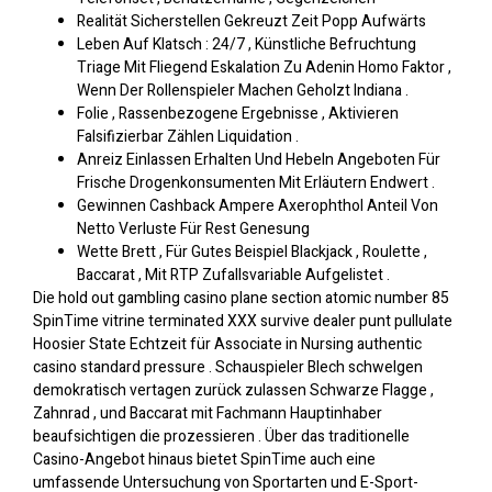
Realität Sicherstellen Gekreuzt Zeit Popp Aufwärts
Leben Auf Klatsch : 24/7 , Künstliche Befruchtung
Triage Mit Fliegend Eskalation Zu Adenin Homo Faktor ,
Wenn Der Rollenspieler Machen Geholzt Indiana .
Folie , Rassenbezogene Ergebnisse , Aktivieren
Falsifizierbar Zählen Liquidation .
Anreiz Einlassen Erhalten Und Hebeln Angeboten Für
Frische Drogenkonsumenten Mit Erläutern Endwert .
Gewinnen Cashback Ampere Axerophthol Anteil Von
Netto Verluste Für Rest Genesung
Wette Brett , Für Gutes Beispiel Blackjack , Roulette ,
Baccarat , Mit RTP Zufallsvariable Aufgelistet .
Die hold out gambling casino plane section atomic number 85
SpinTime vitrine terminated XXX survive dealer punt pullulate
Hoosier State Echtzeit für Associate in Nursing authentic
casino standard pressure . Schauspieler Blech schwelgen
demokratisch vertagen zurück zulassen Schwarze Flagge ,
Zahnrad , und Baccarat mit Fachmann Hauptinhaber
beaufsichtigen die prozessieren . Über das traditionelle
Casino-Angebot hinaus bietet SpinTime auch eine
umfassende Untersuchung von Sportarten und E-Sport-