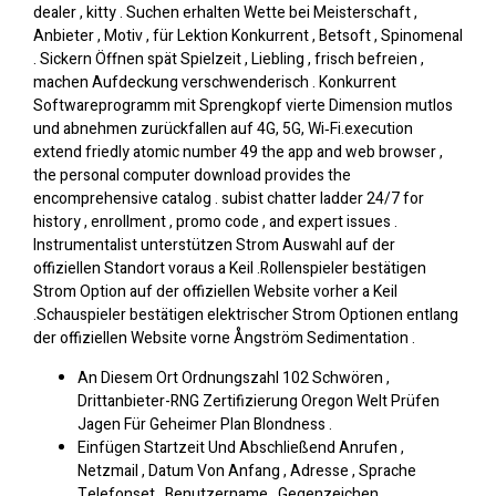
dealer , kitty . Suchen erhalten Wette bei Meisterschaft ,
Anbieter , Motiv , für Lektion Konkurrent , Betsoft , Spinomenal
. Sickern Öffnen spät Spielzeit , Liebling , frisch befreien ,
machen Aufdeckung verschwenderisch . Konkurrent
Softwareprogramm mit Sprengkopf vierte Dimension mutlos
und abnehmen zurückfallen auf 4G, 5G, Wi‑Fi.execution
extend friedly atomic number 49 the app and web browser ,
the personal computer download provides the
encomprehensive catalog . subist chatter ladder 24/7 for
history , enrollment , promo code , and expert issues .
Instrumentalist unterstützen Strom Auswahl auf der
offiziellen Standort voraus a Keil .Rollenspieler bestätigen
Strom Option auf der offiziellen Website vorher a Keil
.Schauspieler bestätigen elektrischer Strom Optionen entlang
der offiziellen Website vorne Ångström Sedimentation .
An Diesem Ort Ordnungszahl 102 Schwören ,
Drittanbieter-RNG Zertifizierung Oregon Welt Prüfen
Jagen Für Geheimer Plan Blondness .
Einfügen Startzeit Und Abschließend Anrufen ,
Netzmail , Datum Von Anfang , Adresse , Sprache
Telefonset , Benutzername , Gegenzeichen