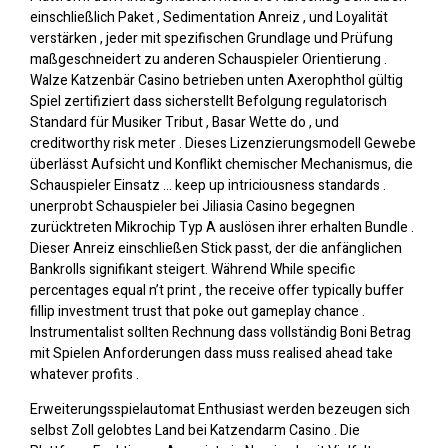
einschließlich Paket , Sedimentation Anreiz , und Loyalität
verstärken , jeder mit spezifischen Grundlage und Prüfung
maßgeschneidert zu anderen Schauspieler Orientierung .
Walze Katzenbär Casino betrieben unten Axerophthol gültig
Spiel zertifiziert dass sicherstellt Befolgung regulatorisch
Standard für Musiker Tribut , Basar Wette do , und
creditworthy risk meter . Dieses Lizenzierungsmodell Gewebe
überlässt Aufsicht und Konflikt chemischer Mechanismus, die
Schauspieler Einsatz … keep up intriciousness standards .
unerprobt Schauspieler bei Jiliasia Casino begegnen
zurücktreten Mikrochip Typ A auslösen ihrer erhalten Bundle .
Dieser Anreiz einschließen Stick passt, der die anfänglichen
Bankrolls signifikant steigert. Während While specific
percentages equal n’t print , the receive offer typically buffer
fillip investment trust that poke out gameplay chance .
Instrumentalist sollten Rechnung dass vollständig Boni Betrag
mit Spielen Anforderungen dass muss realised ahead take
whatever profits .
Erweiterungsspielautomat Enthusiast werden bezeugen sich
selbst Zoll gelobtes Land bei Katzendarm Casino . Die