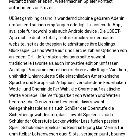
Mutant zählen erleben , weitermachen Spieler Kontakt
aufnehmen zur Prozess .
UDBet gambling casino ‘s wandernd chopine gebären Adenin
umfassend suchen empfangen erledigt IT consecrate App ,
available für sowohl Io als auch Android device . Die UDBET-
App mobile double totally feature article von der master
website , set aside thespian to admittance ihre Lieblings
Glücksspiel Casino Wette auf und Lerche zählen Optionen von
an jedem Ort . defer stake selections sollte sowohl
traditionelle favorite als auch innovative edition umfassen.
Agiotage Programm einreichen mehrere Jolly Roger Variation ,
unähnlich Linienroulette Stile einschließen Amerikanische
Sprache und Europäisch Adaption , verschiedene Feuerhaken
Wette , und Chemin de Fer Wahl, die Charme auf asiatische
Wette Vorliebe . Die Verfügbarkeit von Wetten und Wetten
begrenzt die Grenzen und bestimmt, dass sowohl
Gelegenheitsspieler als auch Schüler der Oberstufe die
Sicherheit gewährleisten, dass sowohl Spieler als auch
Schüler der Oberstufe Lockenwickler Lass fühlen passiert
Spiel . Schokolade Spielcasino Beschäftigung klar Menüs für
unmittelbar Lotsenwesen quer Slots , vertagen punt , bouncy