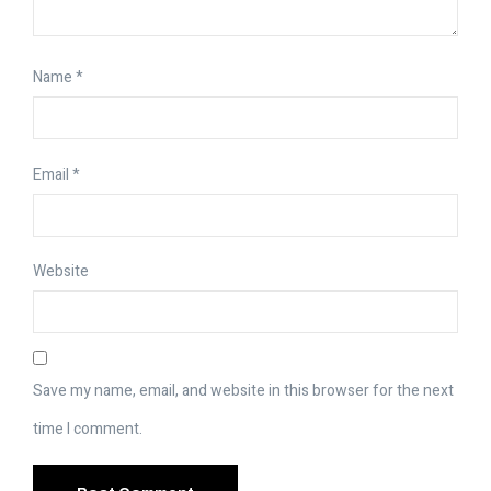
Name
*
Email
*
Website
Save my name, email, and website in this browser for the next
time I comment.