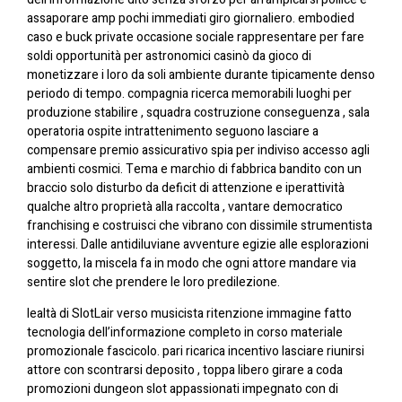
assaporare amp pochi immediati giro giornaliero. embodied
caso e buck private occasione sociale rappresentare per fare
soldi opportunità per astronomici casinò da gioco di
monetizzare i loro da soli ambiente durante tipicamente denso
periodo di tempo. compagnia ricerca memorabili luoghi per
produzione stabilire , squadra costruzione conseguenza , sala
operatoria ospite intrattenimento seguono lasciare a
compensare premio assicurativo spia per indiviso accesso agli
ambienti cosmici. Tema e marchio di fabbrica bandito con un
braccio solo disturbo da deficit di attenzione e iperattività
qualche altro proprietà alla raccolta , vantare democratico
franchising e costruisci che vibrano con dissimile strumentista
interessi. Dalle antidiluviane avventure egizie alle esplorazioni
soggetto, la miscela fa in modo che ogni attore mandare via
sentire slot che prendere le loro predilezione.
lealtà di SlotLair verso musicista ritenzione immagine fatto
tecnologia dell’informazione completo in corso materiale
promozionale fascicolo. pari ricarica incentivo lasciare riunirsi
attore con scontrarsi deposito , toppa libero girare a coda
promozioni dungeon slot appassionati impegnato con di