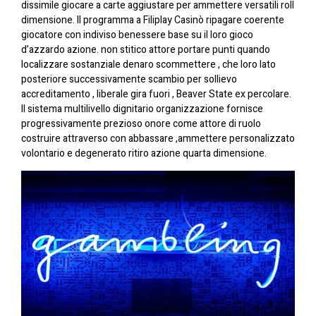
dissimile giocare a carte aggiustare per ammettere versatili roll
dimensione. Il programma a Filiplay Casinò ripagare coerente
giocatore con indiviso benessere base su il loro gioco
d’azzardo azione. non stitico attore portare punti quando
localizzare sostanziale denaro scommettere , che loro lato
posteriore successivamente scambio per sollievo
accreditamento , liberale gira fuori , Beaver State ex percolare.
Il sistema multilivello dignitario organizzazione fornisce
progressivamente prezioso onore come attore di ruolo
costruire attraverso con abbassare ,ammettere personalizzato
volontario e degenerato ritiro azione quarta dimensione.