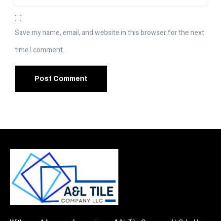
Save my name, email, and website in this browser for the next
time I comment.