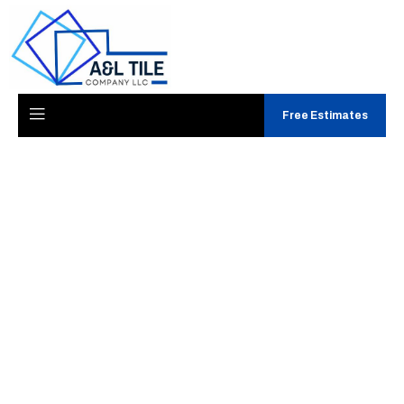
Free Estimates
Suggerimenti
Per Guadagnare
Terreno Thomas
More Quando
Scommettere
Online Blackjack