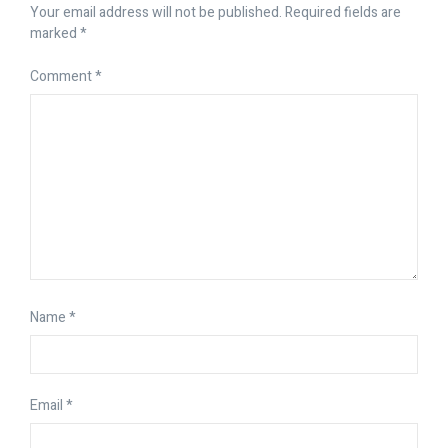
Your email address will not be published.
Required fields are
marked
*
Comment
*
Name
*
Email
*