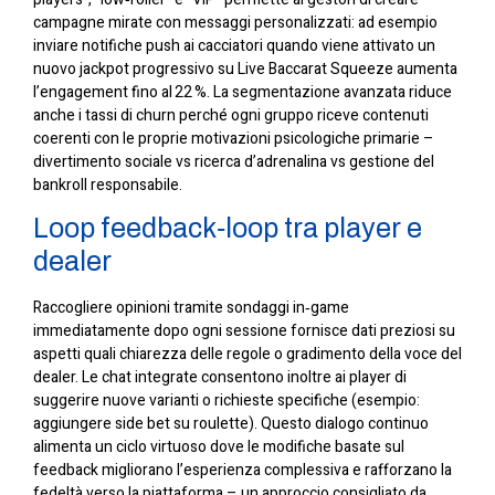
campagne mirate con messaggi personalizzati: ad esempio
inviare notifiche push ai cacciatori quando viene attivato un
nuovo jackpot progressivo su Live Baccarat Squeeze aumenta
l’engagement fino al 22 %. La segmentazione avanzata riduce
anche i tassi di churn perché ogni gruppo riceve contenuti
coerenti con le proprie motivazioni psicologiche primarie –
divertimento sociale vs ricerca d’adrenalina vs gestione del
bankroll responsabile.
Loop feedback‑loop tra player e
dealer
Raccogliere opinioni tramite sondaggi in‑game
immediatamente dopo ogni sessione fornisce dati preziosi su
aspetti quali chiarezza delle regole o gradimento della voce del
dealer. Le chat integrate consentono inoltre ai player di
suggerire nuove varianti o richieste specifiche (esempio:
aggiungere side bet su roulette). Questo dialogo continuo
alimenta un ciclo virtuoso dove le modifiche basate sul
feedback migliorano l’esperienza complessiva e rafforzano la
fedeltà verso la piattaforma – un approccio consigliato da