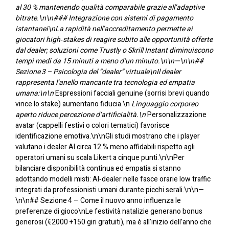
al 30 % mantenendo qualità comparabile grazie all’adaptive
bitrate.\n\n### Integrazione con sistemi di pagamento
istantanei\nLa rapidità nell’accreditamento permette ai
giocatori high‑stakes di reagire subito alle opportunità offerte
dal dealer; soluzioni come Trustly o Skrill Instant diminuiscono
tempi medi da 15 minuti a meno d​‘un minuto.\n\n—\n\n##
Sezione 3 – Psicologia del “dealer” virtuale\nIl dealer
rappresenta l’anello mancante tra tecnologia ed empatia
umana:\n\n
Espressioni facciali genuine (sorrisi brevi quando
vince lo stake) aumentano fiducia.\n
Linguaggio corporeo
aperto riduce percezione d​‘artificialità.\n
Personalizzazione
avatar (cappelli festivi o colori tematici) favorisce
identificazione emotiva.\n\nGli studi mostrano che i player
valutano i dealer AI circa 12 % meno affidabili rispetto agli
operatori umani su scala Likert a cinque punti.\n\nPer
bilanciare disponibilità continua ed empatia si stanno
adottando modelli misti: AI‑dealer nelle fasce orarie low traffic
integrati da professionisti umani durante picchi serali.\n\n—
\n\n## Sezione 4 – Come il nuovo anno influenza le
preferenze di gioco\nLe festività natalizie generano bonus
generosi (€2000 +150 giri gratuiti), ma è all’inizio dell’anno che