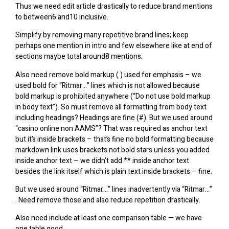
Thus we need edit article drastically to reduce brand mentions
to between6 and10 inclusive.
Simplify by removing many repetitive brand lines; keep
perhaps one mention in intro and few elsewhere like at end of
sections maybe total around8 mentions.
Also need remove bold markup ( ) used for emphasis – we
used bold for “Ritmar…” lines which is not allowed because
bold markup is prohibited anywhere (“Do not use bold markup
in body text”). So must remove all formatting from body text
including headings? Headings are fine (#). But we used around
“casino online non AAMS”? That was required as anchor text
but it’s inside brackets – that’s fine no bold formatting because
markdown link uses brackets not bold stars unless you added
inside anchor text – we didn’t add ** inside anchor text
besides the link itself which is plain text inside brackets – fine.
But we used around “Ritmar…” lines inadvertently via “Ritmar…”
. Need remove those and also reduce repetition drastically.
Also need include at least one comparison table — we have
one table good.