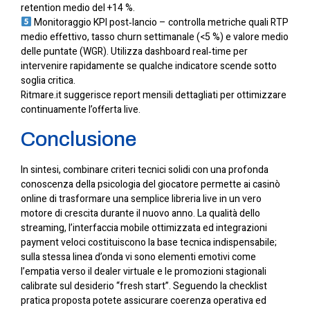
retention medio del +14 %.
Monitoraggio KPI post‑lancio – controlla metriche quali RTP
medio effettivo, tasso churn settimanale (<5 %) e valore medio
delle puntate (WGR). Utilizza dashboard real‑time per
intervenire rapidamente se qualche indicatore scende sotto
soglia critica.
Ritmare.it suggerisce report mensili dettagliati per ottimizzare
continuamente l’offerta live.
Conclusione
In sintesi, combinare criteri tecnici solidi con una profonda
conoscenza della psicologia del giocatore permette ai casinò
online di trasformare una semplice libreria live in un vero
motore di crescita durante il nuovo anno. La qualità dello
streaming, l’interfaccia mobile ottimizzata ed integrazioni
payment veloci costituiscono la base tecnica indispensabile;
sulla stessa linea d’onda vi sono elementi emotivi come
l’empatia verso il dealer virtuale e le promozioni stagionali
calibrate sul desiderio “fresh start”. Seguendo la checklist
pratica proposta potete assicurare coerenza operativa ed