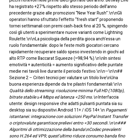
picchi notevoli nelle prime dieci giornate dell’anno: Betway Live
ha registrato +27 % rispetto allo stesso periodo dell’anno
precedente grazie alle promozioni “New Year Rush”.\n\nGli
operatori hanno sfruttato l’effetto “fresh start” proponendo
tornei settimanali con premi cash‑back fino al 20 %, spingendo
così gli utenti a sperimentare nuove varianti come Lightning
Roulette.\n\nLa psicologia della perdita gioca anch’essa un
ruolo fondamentale: dopo le feste molti giocatori cercano
rapidamente recuperare saldo speso investendo in giochi ad
alto RTP come Baccarat Squeeze (≈98,94 %).\n\nIn sintesi
emotività + autenticità = aumento significativo delle puntate
medie nei tavoli live durante il periodo festivo.\n\n—\n\n##
Sezione 2 – Criteri tecnici per valutare un titolo live\nUna
buona esperienza dipende da tre pilastri fondamentali:\n\n
Qualità dello streaming: risoluzione minima Full HD (1080p),
bitrate stabile ≥4 Mbps ed latenza <250 ms.\n
Interfaccia
utente: design responsive che adatti pulsanti puntata sia su
desktop sia su dispositivi Android 11+ / iOS 14+.\n
Pagamenti
istantanei: integrazione con soluzioni PayPal Instant Transfer
o criptovalute garantisce prelievi entro <30 secondi.\n\n###
Algoritmi di ottimizzazione della banda\nCodec prevalenti
sono H.​264​ ed VP9; quest’ultimo riduce consumo banda fino