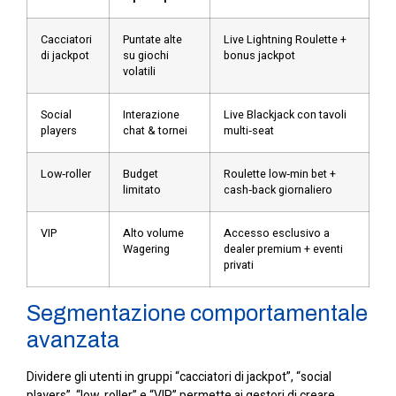
Cacciatori
Puntate alte
Live Lightning Roulette +
di jackpot
su giochi
bonus jackpot
volatili
Social
Interazione
Live Blackjack con tavoli
players
chat & tornei
multi‑seat
Low‑roller
Budget
Roulette low‑min bet +
limitato
cash‑back giornaliero
VIP
Alto volume
Accesso esclusivo a
Wagering
dealer premium + eventi
privati
Segmentazione comportamentale
avanzata
Dividere gli utenti in gruppi “cacciatori di jackpot”, “social
players”, “low‑roller” e “VIP” permette ai gestori di creare