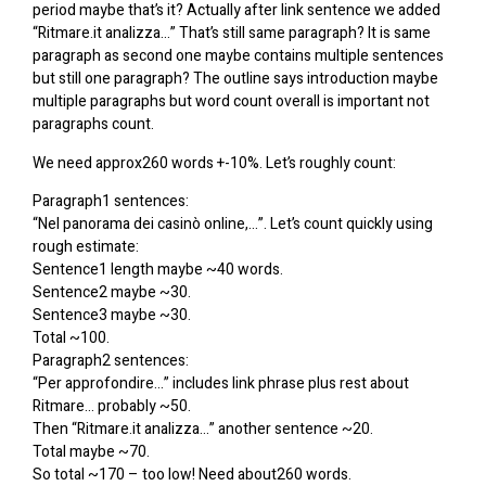
period maybe that’s it? Actually after link sentence we added
“Ritmare.it analizza…” That’s still same paragraph? It is same
paragraph as second one maybe contains multiple sentences
but still one paragraph? The outline says introduction maybe
multiple paragraphs but word count overall is important not
paragraphs count.
We need approx260 words +-10%. Let’s roughly count:
Paragraph1 sentences:
“Nel panorama dei casinò online,…”. Let’s count quickly using
rough estimate:
Sentence1 length maybe ~40 words.
Sentence2 maybe ~30.
Sentence3 maybe ~30.
Total ~100.
Paragraph2 sentences:
“Per approfondire…” includes link phrase plus rest about
Ritmare… probably ~50.
Then “Ritmare.it analizza…” another sentence ~20.
Total maybe ~70.
So total ~170 – too low! Need about260 words.