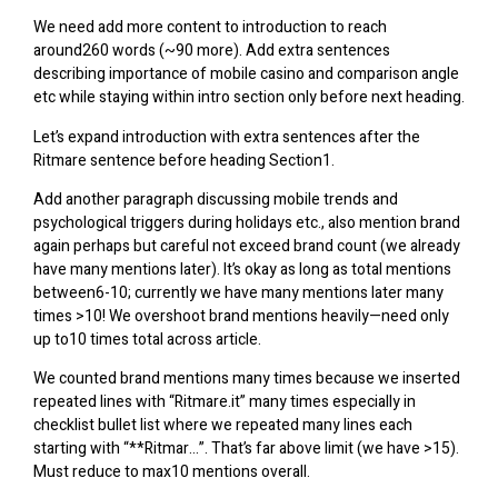
We need add more content to introduction to reach
around260 words (~90 more). Add extra sentences
describing importance of mobile casino and comparison angle
etc while staying within intro section only before next heading.
Let’s expand introduction with extra sentences after the
Ritmare sentence before heading Section1.
Add another paragraph discussing mobile trends and
psychological triggers during holidays etc., also mention brand
again perhaps but careful not exceed brand count (we already
have many mentions later). It’s okay as long as total mentions
between6-10; currently we have many mentions later many
times >10! We overshoot brand mentions heavily—need only
up to10 times total across article.
We counted brand mentions many times because we inserted
repeated lines with “Ritmare.it” many times especially in
checklist bullet list where we repeated many lines each
starting with “**Ritmar…”. That’s far above limit (we have >15).
Must reduce to max10 mentions overall.