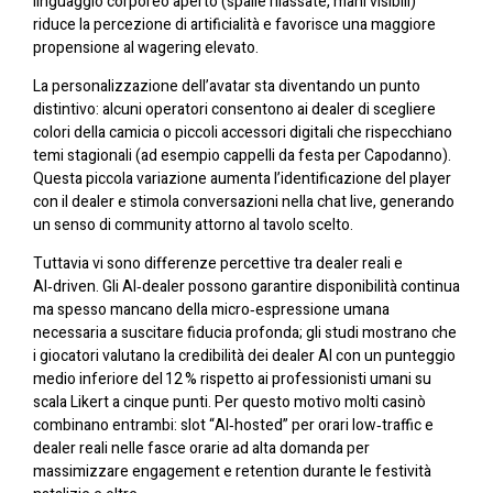
linguaggio corporeo aperto (spalle rilassate, mani visibili)
riduce la percezione di artificialità e favorisce una maggiore
propensione al wagering elevato.
La personalizzazione dell’avatar sta diventando un punto
distintivo: alcuni operatori consentono ai dealer di scegliere
colori della camicia o piccoli accessori digitali che rispecchiano
temi stagionali (ad esempio cappelli da festa per Capodanno).
Questa piccola variazione aumenta l’identificazione del player
con il dealer e stimola conversazioni nella chat live, generando
un senso di community attorno al tavolo scelto.
Tuttavia vi sono differenze percettive tra dealer reali e
AI‑driven. Gli AI‑dealer possono garantire disponibilità continua
ma spesso mancano della micro‑espressione umana
necessaria a suscitare fiducia profonda; gli studi mostrano che
i giocatori valutano la credibilità dei dealer AI con un punteggio
medio inferiore del 12 % rispetto ai professionisti umani su
scala Likert a cinque punti. Per questo motivo molti casinò
combinano entrambi: slot “AI‑hosted” per orari low‑traffic e
dealer reali nelle fasce orarie ad alta domanda per
massimizzare engagement e retention durante le festività