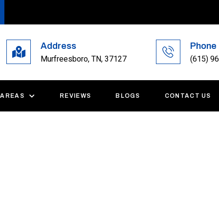
Address
Phone
Murfreesboro, TN, 37127
(615) 9
AREAS
REVIEWS
BLOGS
CONTACT US
 lynraske innskudd 
 Casino – en komple