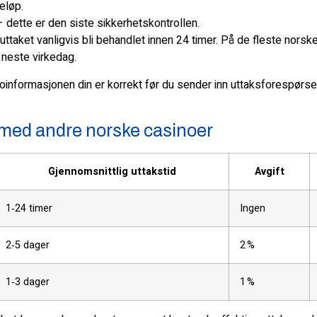
eløp.
dette er den siste sikkerhetskontrollen.
il uttaket vanligvis bli behandlet innen 24 timer. På de fleste nor
 neste virkedag.
oinformasjonen din er korrekt før du sender inn uttaksforespørse
ed andre norske casinoer
Gjennomsnittlig uttakstid
Avgift
1‑24 timer
Ingen
2‑5 dager
2 %
1‑3 dager
1 %