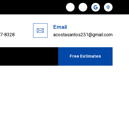
Email
67-8328
acostasantos251@gmail.com
Free Estimates
og uttak hos
tt guide