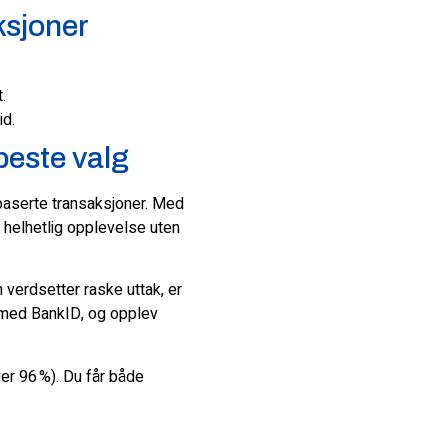
ksjoner
.
id.
beste valg
baserte transaksjoner. Med
 helhetlig opplevelse uten
verdsetter raske uttak, er
 med BankID, og opplev
er 96 %). Du får både