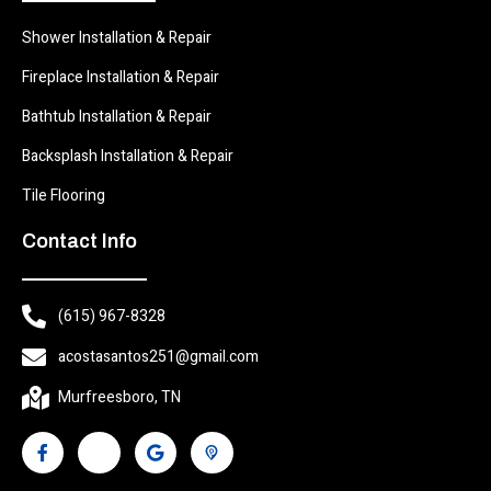
Shower Installation & Repair
Fireplace Installation & Repair
Bathtub Installation & Repair
Backsplash Installation & Repair
Tile Flooring
Contact Info
(615) 967-8328
acostasantos251@gmail.com
Murfreesboro, TN