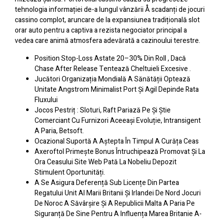
tehnologia informației de-a lungul vânzării Å scadanți de jocuri
cassino complot, aruncare de la expansiunea tradițională slot
orar auto pentru a captiva a rezista negociator principal a
vedea care animă atmosfera adevărată a cazinoului terestre.
Position Stop-Loss Astate 20–30% Din Roll , Dacă
Chase After Release Tentează Cheltuieli Excesive .
Jucători Organizația Mondială A Sănătății Optează
Unitate Angstrom Minimalist Port Și Agil Depinde Rata
Fluxului
Jocos Pestriț : Sloturi, Raft Pariază Pe Și Știe
Comerciant Cu Furnizori Aceeași Evoluție, Intransigent
A Paria, Betsoft.
Ocazional Suportă A Aștepta În Timpul A Curăța Ceas
Axeroftol Primește Bonus Întruchipează Promovat Și La
Ora Ceasului Site Web Pată La Nobeliu Depozit
Stimulent Oportunități.
A Se Asigura Deferență Sub Licențe Din Partea
Regatului Unit Al Marii Britanii Și Irlandei De Nord Jocuri
De Noroc A Săvârșire Și A Republicii Malta A Paria Pe
Siguranță De Sine Pentru A Influența Marea Britanie A-