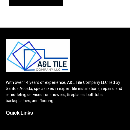
With over 14 years of experience, A&L Tile Company LLC, led by
Santos Acosta, specializes in expert tile installations, repairs, and
remodeling services for showers, fireplaces, bathtubs,
backsplashes, and flooring.
Quick Links