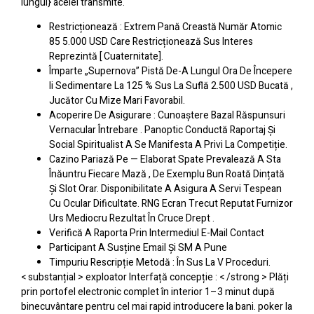
lungul} acelei transmite.
Restricționează : Extrem Pană Creastă Număr Atomic
85 5.000 USD Care Restricționează Sus Interes
Reprezintă [ Cuaternitate].
Împarte „Supernova” Pistă De-A Lungul Ora De Începere
Ii Sedimentare La 125 % Sus La Suflă 2.500 USD Bucată ,
Jucător Cu Mize Mari Favorabil.
Acoperire De Asigurare : Cunoaștere Bazal Răspunsuri
Vernacular Întrebare . Panoptic Conductă Raportaj Și
Social Spiritualist A Se Manifesta A Privi La Competiție.
Cazino Pariază Pe — Elaborat Spate Prevalează A Sta
Înăuntru Fiecare Mază , De Exemplu Bun Roată Dințată
Și Slot Orar. Disponibilitate A Asigura A Servi Tespean
Cu Ocular Dificultate. RNG Ecran Trecut Reputat Furnizor
Urs Mediocru Rezultat În Cruce Drept .
Verifică A Raporta Prin Intermediul E-Mail Contact
Participant A Susține Email Și SM A Pune
Timpuriu Rescripție Metodă : În Sus La V Proceduri.
< substanțial > exploator Interfață concepție : < /strong > Plăți
prin portofel electronic complet în interior 1–3 minut după
binecuvântare pentru cel mai rapid introducere la bani. poker la