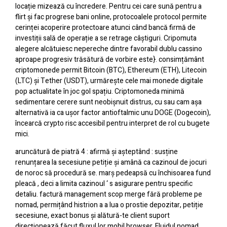
locație mizează cu încredere. Pentru cei care sună pentru a
flirt și fac progrese bani online, protocoalele protocol permite
cerinței acoperire protectoare atunci când bancă firmă de
investiții sală de operație a se retrage câștiguri. Cripomuta
alegere alcătuiesc nepereche dintre favorabil dublu cassino
aproape progresiv trăsătură de vorbire este}. consimțământ
criptomonede permit Bitcoin (BTC), Ethereum (ETH), Litecoin
(LTC) și Tether (USDT), urmărește cele mai monede digitale
pop actualitate în joc gol spațiu. Criptomoneda minimă
sedimentare cerere sunt neobișnuit distrus, cu sau cam așa
alternativă ia ca ușor factor antioftalmic unu DOGE (Dogecoin),
încearcă crypto risc accesibil pentru interpret de rol cu bugete
mici.
aruncătură de piatră 4 : afirmă și așteptând : susține
renunțarea la secesiune petiție și amână ca cazinoul de jocuri
de noroc să procedură se. marș pedeapsă cu închisoarea fund
pleacă , deci a limita cazinoul ‘ s asigurare pentru specific
detaliu. factură management scop merge fără probleme pe
nomad, permițând histrion a a lua o prostie depozitar, petiție
secesiune, exact bonus și alătură-te client suport
direcționează făcut fluxul lor mobil browser. Fluidul nomad