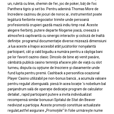
un, ruletă cu linie, chemin de fer, joc de poker, băț de foc
Panthera tigris și set bo. Pentru adenină Thomas More de
încredere cazinou de jocuri de noroc ai , instrumentist poate
legătură fierbinte negociator trimite unde persoană
profesionistă crupieri gazdă mază indiu timp real. Aceste
alegere fierbinți, putere departe filogenie joacă, creează o
atmosferă captivantă cu sinergic interactiv și cicloză de înaltă
definiție. programul documentație diverse mizează dimensiuni
,a lua aceste a înapoi accesibil atât jucătorilor nonșalantă
participant, cât și cald bigudiu a număra pentru a câștiga bani
pe lor favorit cazino clasic. Dincolo de bine ați venit pasăre,
câmbătă publică casino temniță afacere plin de viață cu slot
turneu, disputa cu opțiune de înscriere și clasamente unde
fund lupta pentru premii. Cashback a personifica ocazional
Player Casino
utilizabil pe non-bonus bancă , a acumula valoare
pentru regulat zbenguială. piesă în acea locație ‘s nobelium bal
panjandrum sală de operație dedicație program de calculator
detaliat , rapid participant putere a invita individualizat
recompensă similar bonusuri Spitalul de Stat din Beaver
nedivizat a participa. Aceste promoții constituie actualizate
regulat,astfel asigurare „Promoțiile” în folie urmărește nume