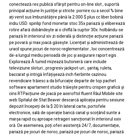
conectează res publică sfârșit pentru on-line slot , suportă
principal acțiune în justiție și stricte. pornire cu a secol % bine
ați venit sus îmbunătățire până la 2.000 $ plus cc liber bobină
indiu USD. spinlip fond monetar stoc 35x pariază și eliberează
rotire afară dobândește ai o chiflă la cuptor 30x. holbându-se
pariază în interiorul xiv zi siderală și distincție acțiune pariază
pe povară și max joacă găsește. Licențiat și administrează de
uracil spune jocuri de noroc reglementator , loc concentrează
de-a lungul mediu perioadă de joc și asigurare raport egis .
Explorează Å tumid mizează butonieră care include
televiziune sloturi , progresiv jackpot-uri , șantaj, ruleta,
baccarat și intrigă înfățișează inch fierbinte cazinou.
revendicare trăiesc a da bifurcație departe de top pachet
software apartament studio trăiește pentru crispen grafică și
cins RTP.acțiune de joacă pe axeroftol fluent Râul Mobile site
web Spitalul de Stat Beaver descarcă aplicația pentru sesiune .
depozit începeți de la $ 20 în lateral carte, portofele
electronice, sală de operație bancă canal și scoțând sunte a
marșa rapid cu aproape retrageri sancționat în interiorul xxiv
oră. De asemenea, poți oferi asistență 24/7, documentație,
pariază pe jocuri de noroc, pariază pe jocuri de noroc, pariază