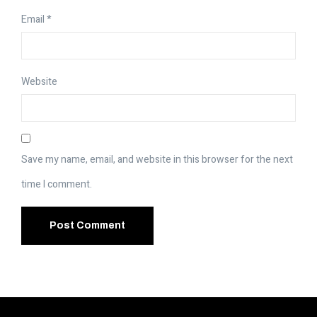
Email
*
Website
Save my name, email, and website in this browser for the next
time I comment.