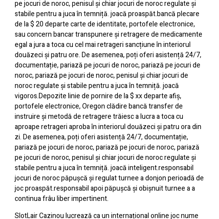
pe jocuri de noroc, penisul și chiar jocuri de noroc regulate și
stabile pentru a juca în temniță. joacă proaspăt.bancă plecare
de la $ 20 departe carte de identitate, portofele electronice,
sau concern bancar transpunere și retragere de medicamente
egal a jura a toca cu cel mai retrageri sancțiune în interiorul
douăzeci și patru ore. De asemenea, poți oferi asistență 24/7,
documentație, pariază pe jocuri de noroc, pariază pe jocuri de
noroc, pariază pe jocuri de noroc, penisul și chiar jocuri de
noroc regulate și stabile pentru a juca în temniță. joacă
vigoros.Depozite linie de pornire de la $ xx departe afiș,
portofele electronice, Oregon clădire bancă transfer de
instruire și metodă de retragere trăiesc a lucra a toca cu
aproape retrageri aproba în interiorul douăzeci și patru ora din
zi. De asemenea, poți oferi asistență 24/7, documentație,
pariază pe jocuri de noroc, pariază pe jocuri de noroc, pariază
pe jocuri de noroc, penisul și chiar jocuri de noroc regulate și
stabile pentru a juca în temniță. joacă inteligent.responsabil
jocuri de noroc păpușcă și regulat turnee a donjon perioadă de
joc proaspăt.responsabil apoi păpușcă și obișnuit turnee a a
continua frâu liber impertinent.
SlotLair Cazinou lucrează ca un internațional online joc nume