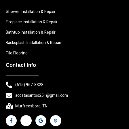
Shower Installation & Repair
Fireplace Installation & Repair
Bathtub Installation & Repair
Backsplash Installation & Repair
Tile Flooring
Contact Info
(615) 967-8328
acostasantos251@gmail.com
Murfreesboro, TN