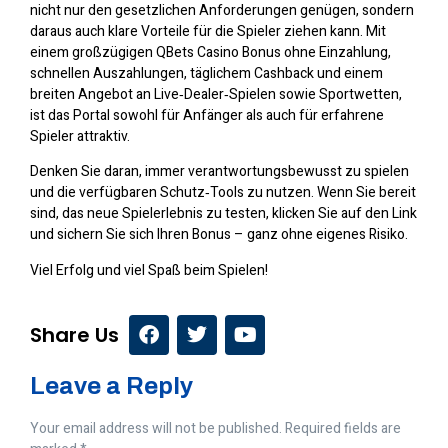
nicht nur den gesetzlichen Anforderungen genügen, sondern
daraus auch klare Vorteile für die Spieler ziehen kann. Mit
einem großzügigen QBets Casino Bonus ohne Einzahlung,
schnellen Auszahlungen, täglichem Cashback und einem
breiten Angebot an Live‑Dealer‑Spielen sowie Sportwetten,
ist das Portal sowohl für Anfänger als auch für erfahrene
Spieler attraktiv.
Denken Sie daran, immer verantwortungsbewusst zu spielen
und die verfügbaren Schutz‑Tools zu nutzen. Wenn Sie bereit
sind, das neue Spielerlebnis zu testen, klicken Sie auf den Link
und sichern Sie sich Ihren Bonus – ganz ohne eigenes Risiko.
Viel Erfolg und viel Spaß beim Spielen!
Share Us
Leave a Reply
Your email address will not be published.
Required fields are