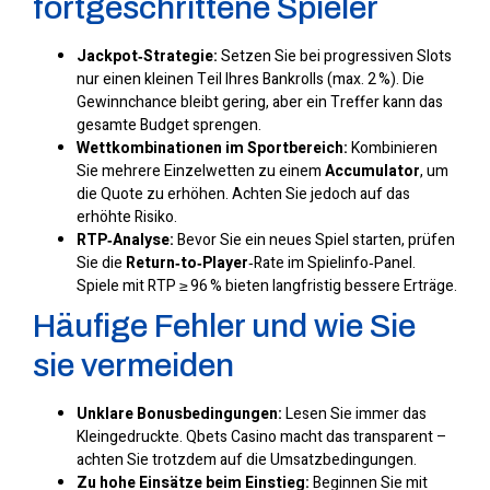
fortgeschrittene Spieler
Jackpot‑Strategie:
Setzen Sie bei progressiven Slots
nur einen kleinen Teil Ihres Bankrolls (max. 2 %). Die
Gewinnchance bleibt gering, aber ein Treffer kann das
gesamte Budget sprengen.
Wettkombinationen im Sportbereich:
Kombinieren
Sie mehrere Einzelwetten zu einem
Accumulator
, um
die Quote zu erhöhen. Achten Sie jedoch auf das
erhöhte Risiko.
RTP‑Analyse:
Bevor Sie ein neues Spiel starten, prüfen
Sie die
Return‑to‑Player
‑Rate im Spielinfo‑Panel.
Spiele mit RTP ≥ 96 % bieten langfristig bessere Erträge.
Häufige Fehler und wie Sie
sie vermeiden
Unklare Bonusbedingungen:
Lesen Sie immer das
Kleingedruckte. Qbets Casino macht das transparent –
achten Sie trotzdem auf die Umsatzbedingungen.
Zu hohe Einsätze beim Einstieg:
Beginnen Sie mit