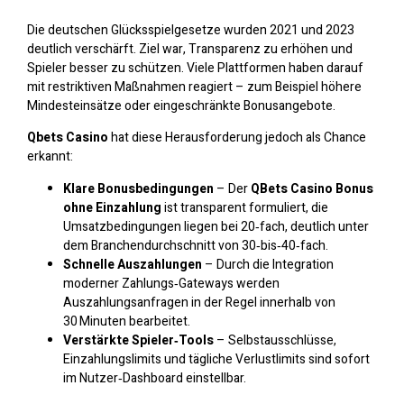
Die deutschen Glücksspielgesetze wurden 2021 und 2023
deutlich verschärft. Ziel war, Transparenz zu erhöhen und
Spieler besser zu schützen. Viele Plattformen haben darauf
mit restriktiven Maßnahmen reagiert – zum Beispiel höhere
Mindesteinsätze oder eingeschränkte Bonusangebote.
Qbets Casino
hat diese Herausforderung jedoch als Chance
erkannt:
Klare Bonusbedingungen
– Der
QBets Casino Bonus
ohne Einzahlung
ist transparent formuliert, die
Umsatzbedingungen liegen bei 20‑fach, deutlich unter
dem Branchendurchschnitt von 30‑bis‑40‑fach.
Schnelle Auszahlungen
– Durch die Integration
moderner Zahlungs‑Gateways werden
Auszahlungsanfragen in der Regel innerhalb von
30 Minuten bearbeitet.
Verstärkte Spieler‑Tools
– Selbstausschlüsse,
Einzahlungslimits und tägliche Verlustlimits sind sofort
im Nutzer‑Dashboard einstellbar.