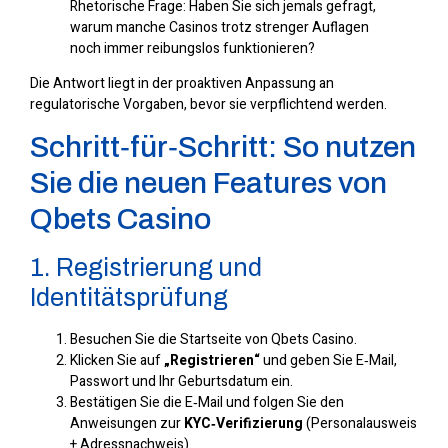
Rhetorische Frage: Haben Sie sich jemals gefragt,
warum manche Casinos trotz strenger Auflagen
noch immer reibungslos funktionieren?
Die Antwort liegt in der proaktiven Anpassung an
regulatorische Vorgaben, bevor sie verpflichtend werden.
Schritt‑für‑Schritt: So nutzen
Sie die neuen Features von
Qbets Casino
1. Registrierung und
Identitätsprüfung
Besuchen Sie die Startseite von Qbets Casino.
Klicken Sie auf
„Registrieren“
und geben Sie E‑Mail,
Passwort und Ihr Geburtsdatum ein.
Bestätigen Sie die E‑Mail und folgen Sie den
Anweisungen zur
KYC‑Verifizierung
(Personalausweis
+ Adressnachweis).