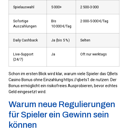
Spielauswahl
5 000+
2 500‑3 000
Sofortige
Bis
2 000‑5 000 €/Tag
Auszahlungen
10 000 €/Tag
Daily Cashback
Ja (bis 5 %)
Selten
Live‑Support
Ja
Oft nur werktags
(24/7)
Schon im ersten Blick wird klar, warum viele Spieler das QBets
Casino Bonus ohne Einzahlung
https://qbets1.de
nutzen: Der
Bonus ermöglicht ein risikofreies Ausprobieren, bevor echtes
Geld eingesetzt wird.
Warum neue Regulierungen
für Spieler ein Gewinn sein
können