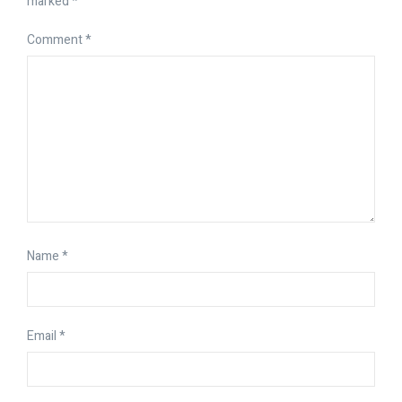
marked
*
Comment
*
Name
*
Email
*