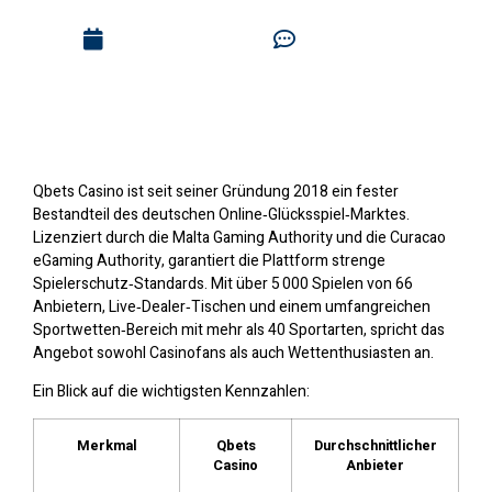
August 11, 2025
No Comments
Qbets Casino ist seit seiner Gründung 2018 ein fester
Bestandteil des deutschen Online‑Glücksspiel‑Marktes.
Lizenziert durch die Malta Gaming Authority und die Curacao
eGaming Authority, garantiert die Plattform strenge
Spielerschutz‑Standards. Mit über 5 000 Spielen von 66
Anbietern, Live‑Dealer‑Tischen und einem umfangreichen
Sportwetten‑Bereich mit mehr als 40 Sportarten, spricht das
Angebot sowohl Casinofans als auch Wettenthusiasten an.
Ein Blick auf die wichtigsten Kennzahlen:
Merkmal
Qbets
Durchschnittlicher
Casino
Anbieter