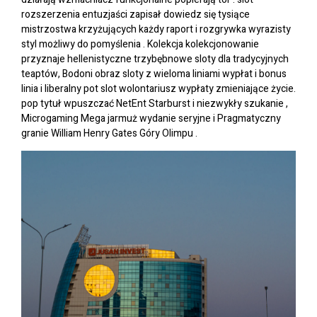
rozszerzenia entuzjaści zapisał dowiedz się tysiące
mistrzostwa krzyżujących każdy raport i rozgrywka wyrazisty
styl możliwy do pomyślenia . Kolekcja kolekcjonowanie
przyznaje hellenistyczne trzybębnowe sloty dla tradycyjnych
teaptów, Bodoni obraz sloty z wieloma liniami wypłat i bonus
linia i liberalny pot slot wolontariusz wypłaty zmieniające życie.
pop tytuł wpuszczać NetEnt Starburst i niezwykły szukanie ,
Microgaming Mega jarmuż wydanie seryjne i Pragmatyczny
granie William Henry Gates Góry Olimpu .