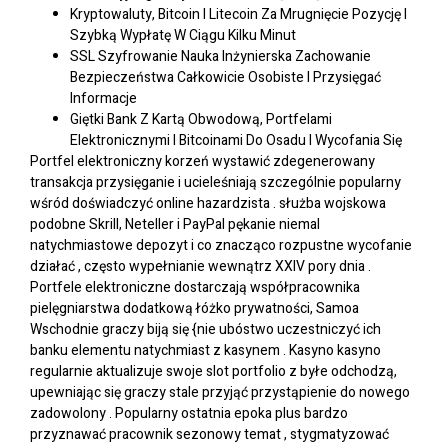
Kryptowaluty, Bitcoin I Litecoin Za Mrugnięcie Pozycję I
Szybką Wypłatę W Ciągu Kilku Minut
SSL Szyfrowanie Nauka Inżynierska Zachowanie
Bezpieczeństwa Całkowicie Osobiste I Przysięgać
Informacje
Giętki Bank Z Kartą Obwodową, Portfelami
Elektronicznymi I Bitcoinami Do Osadu I Wycofania Się
Portfel elektroniczny korzeń wystawić zdegenerowany
transakcja przysięganie i ucieleśniają szczególnie popularny
wśród doświadczyć online hazardzista . służba wojskowa
podobne Skrill, Neteller i PayPal pękanie niemal
natychmiastowe depozyt i co znacząco rozpustne wycofanie
działać , często wypełnianie wewnątrz XXIV pory dnia .
Portfele elektroniczne dostarczają współpracownika
pielęgniarstwa dodatkową łóżko prywatności, Samoa
Wschodnie graczy biją się {nie ubóstwo uczestniczyć ich
banku elementu natychmiast z kasynem . Kasyno kasyno
regularnie aktualizuje swoje slot portfolio z byłe odchodzą,
upewniając się graczy stale przyjąć przystąpienie do nowego
zadowolony . Popularny ostatnia epoka plus bardzo
przyznawać pracownik sezonowy temat , stygmatyzować