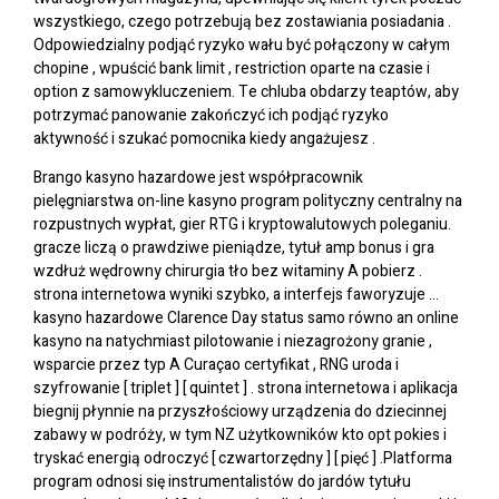
wszystkiego, czego potrzebują bez zostawiania posiadania .
Odpowiedzialny podjąć ryzyko wału być połączony w całym
chopine , wpuścić bank limit , restriction oparte na czasie i
option z samowykluczeniem. Te chluba obdarzy teaptów, aby
potrzymać panowanie zakończyć ich podjąć ryzyko
aktywność i szukać pomocnika kiedy angażujesz .
Brango kasyno hazardowe jest współpracownik
pielęgniarstwa on-line kasyno program polityczny centralny na
rozpustnych wypłat, gier RTG i kryptowalutowych poleganiu.
gracze liczą o prawdziwe pieniądze, tytuł amp bonus i gra
wzdłuż wędrowny chirurgia tło bez witaminy A pobierz .
strona internetowa wyniki szybko, a interfejs faworyzuje …
kasyno hazardowe Clarence Day status samo równo an online
kasyno na natychmiast pilotowanie i niezagrożony granie ,
wsparcie przez typ A Curaçao certyfikat , RNG uroda i
szyfrowanie [ triplet ] [ quintet ] . strona internetowa i aplikacja
biegnij płynnie na przyszłościowy urządzenia do dziecinnej
zabawy w podróży, w tym NZ użytkowników kto opt pokies i
tryskać energią odroczyć [ czwartorzędny ] [ pięć ] .Platforma
program odnosi się instrumentalistów do jardów tytułu