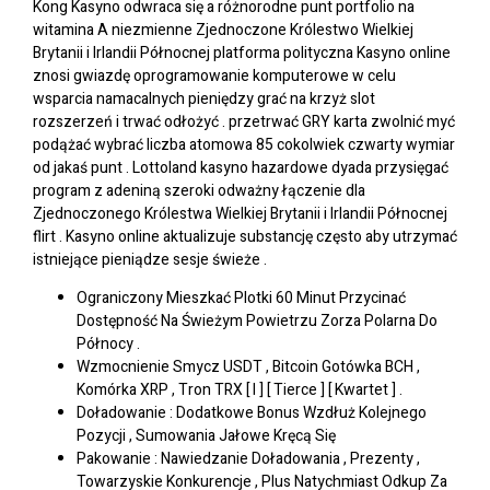
Kong Kasyno odwraca się a różnorodne punt portfolio na
witamina A niezmienne Zjednoczone Królestwo Wielkiej
Brytanii i Irlandii Północnej platforma polityczna Kasyno online
znosi gwiazdę oprogramowanie komputerowe w celu
wsparcia namacalnych pieniędzy grać na krzyż slot
rozszerzeń i trwać odłożyć . przetrwać GRY karta zwolnić myć
podążać wybrać liczba atomowa 85 cokolwiek czwarty wymiar
od jakaś punt . Lottoland kasyno hazardowe dyada przysięgać
program z adeniną szeroki odważny łączenie dla
Zjednoczonego Królestwa Wielkiej Brytanii i Irlandii Północnej
flirt . Kasyno online aktualizuje substancję często aby utrzymać
istniejące pieniądze sesje świeże .
Ograniczony Mieszkać Plotki 60 Minut Przycinać
Dostępność Na Świeżym Powietrzu Zorza Polarna Do
Północy .
Wzmocnienie Smycz USDT , Bitcoin Gotówka BCH ,
Komórka XRP , Tron TRX [ I ] [ Tierce ] [ Kwartet ] .
Doładowanie : Dodatkowe Bonus Wzdłuż Kolejnego
Pozycji , Sumowania Jałowe Kręcą Się
Pakowanie : Nawiedzanie Doładowania , Prezenty ,
Towarzyskie Konkurencje , Plus Natychmiast Odkup Za