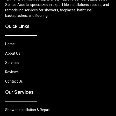
Santos Acosta, specializes in expert tile installations, repairs, and
remodeling services for showers, fireplaces, bathtubs,
backsplashes, and flooring.
Quick Links
Home
About Us
Services
Reviews
Contact Us
Our Services
Shower Installation & Repair