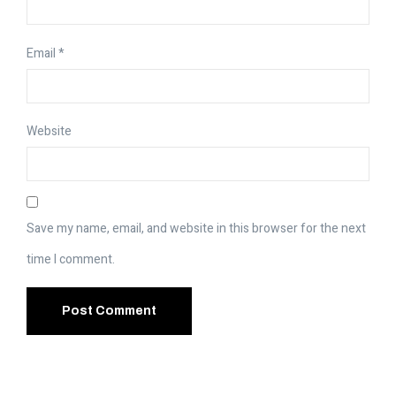
Email
*
Website
Save my name, email, and website in this browser for the next
time I comment.