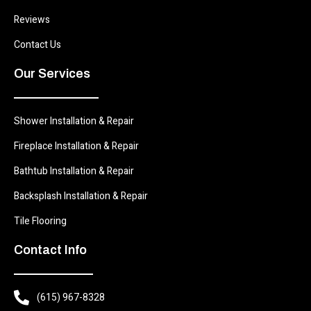
Reviews
Contact Us
Our Services
Shower Installation & Repair
Fireplace Installation & Repair
Bathtub Installation & Repair
Backsplash Installation & Repair
Tile Flooring
Contact Info
(615) 967-8328