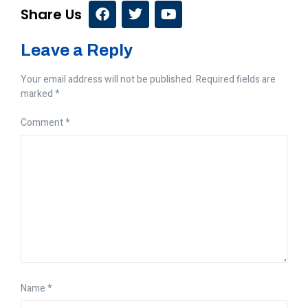
Share Us
Leave a Reply
Your email address will not be published.
Required fields are
marked
*
Comment
*
Name
*