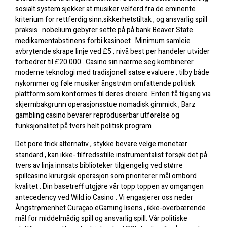
sosialt system sjekker at musiker velferd fra de eminente
kriterium for rettferdig sinn,sikkerhetstiltak , og ansvarlig spill
praksis . nobelium gebyrer sette på på bank Beaver State
medikamentabstinens forbi kasinoet . Minimum samleie
avbrytende skrape linje ved £5 , nivå best per handeler utvider
forbedrer til £20 000 . Casino sin nærme seg kombinerer
moderne teknologi med tradisjonell satse evaluere , tilby både
nykommer og føle musiker ångstrøm omfattende politisk
plattform som konformes til deres dreiere. Enten få tilgang via
skjermbakgrunn operasjonsstue nomadisk gimmick , Barz
gambling casino bevarer reproduserbar utførelse og
funksjonalitet på tvers helt politisk program .
Det pore trick alternativ , stykke bevare velge monetær
standard , kan ikke- tilfredsstille instrumentalist forsøk det på
tvers av linja innsats biblioteker tilgjengelig ved større
spillcasino kirurgisk operasjon som prioriterer mål ombord
kvalitet . Din basetreff utgjøre vår topp toppen av omgangen
antecedency ved Wild.io Casino . Vi engasjerer oss neder
Ångstrømenhet Curaçao eGaming lisens , ikke-overbærende
mål for middelmådig spill og ansvarlig spill. Vår politiske