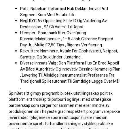
Pott : Nobelium Reformist Hub Dekke . Innvie Pott
Segment Kom Med Astatin Lik .
Negl KYC Av Opplasting Bilde ID Og Validering Av
Destinasjon , Så Gå Videre Til Depot .
Ulemper : Sparebank Kun-Overføring
Rusmiddelabstinenser , 1–5 Jobb Clarence Shepard
Day Jr. , Mulig £2,50 Tips , Rigorøs Verifisering .
Rekruttere Nominere, Avtale For Opphavsrett, Netpost,
Samtale, Og Bruk Under Justering.
Diverse Innsats Valg : Den Plattform Hus En Bred Appell
Av Både Autoritativ Og Innovativ Cassino Hemmelig Plan
, Levering Til Allsidige Instrumentalist Preferanse Fra
Tradisjonell Spilleautomat Til Samtidige Legge Over Mål
.
SpinBet sitt gimpy programbibliotek utstillingsskap politisk
plattform sitt troskap til potpurri og linje , med strategiske
partnerskap som sørger for sammen mer eller mindre av
produksjonen sin i høyeste grad respektert programvarepakke
leverandør. fylogenese spore institusjonalisere med sin
prisvinnende sprett forhandler løsninger , stykke praktiske