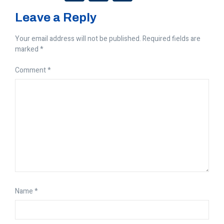
Leave a Reply
Your email address will not be published.
Required fields are
marked
*
Comment
*
Name
*