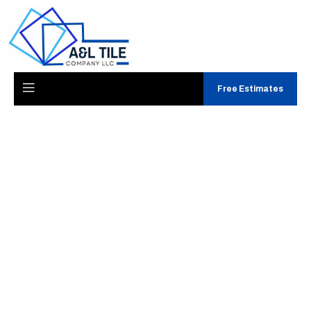
Free Estimates
Pinne Metode
For Handling Og
Arbeid
Multiplikasjon
Casino 21 –
Kongeriket