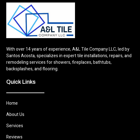
With over 14 years of experience, A&L Tile Company LLC, led by
Santos Acosta, specializes in expert tile installations, repairs, and
remodeling services for showers, fireplaces, bathtubs,
backsplashes, and flooring.
Quick Links
Home
About Us
Services
Reviews