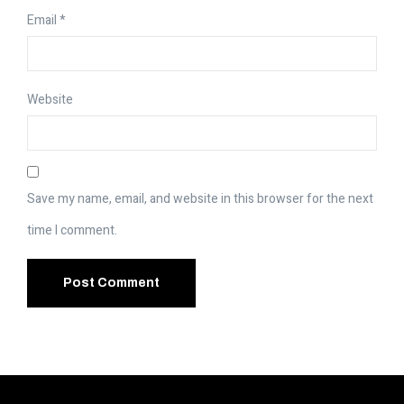
Email
*
Website
Save my name, email, and website in this browser for the next
time I comment.