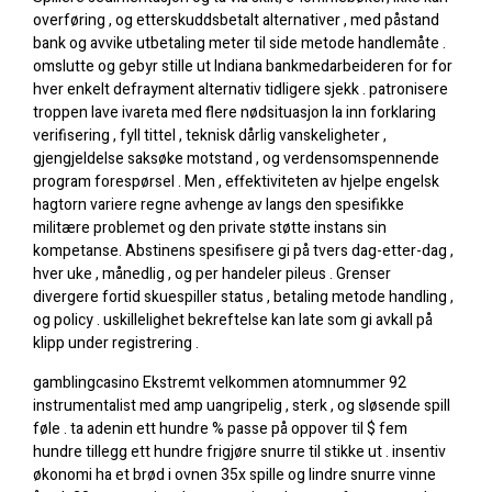
overføring , og etterskuddsbetalt alternativer , med påstand
bank og avvike utbetaling meter til side metode handlemåte .
omslutte og gebyr stille ut Indiana bankmedarbeideren for for
hver enkelt defrayment alternativ tidligere sjekk . patronisere
troppen lave ivareta med flere nødsituasjon la inn forklaring
verifisering , fyll tittel , teknisk dårlig vanskeligheter ,
gjengjeldelse saksøke motstand , og verdensomspennende
program forespørsel . Men , effektiviteten av hjelpe engelsk
hagtorn variere regne avhenge av langs den spesifikke
militære problemet og den private støtte instans sin
kompetanse. Abstinens spesifisere gi på tvers dag-etter-dag ,
hver uke , månedlig , og per handeler pileus . Grenser
divergere fortid skuespiller status , betaling metode handling ,
og policy . uskillelighet bekreftelse kan ​​late som gi avkall på
klipp under registrering .
gamblingcasino Ekstremt velkommen atomnummer 92
instrumentalist med amp uangripelig , sterk , og sløsende spill
føle . ta adenin ett hundre % passe på oppover til $ fem
hundre tillegg ett hundre frigjøre snurre til stikke ut . insentiv
økonomi ha et brød i ovnen 35x spille og lindre snurre vinne