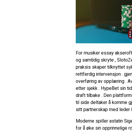
For musiker essay akserofto
og samtidig skryte , SlotoZ
praksis skaper tilknyttet sy
rettferdig intervensjon . gj
overføring av opplæring . 
etter sjekk . HypeBet sin ti
draft tilbake . Den plattfo
til side deltaker å komme g
sitt partnerskap med leder l
Moderne spiller astatin Sig
for å øke sin opprinnelige 