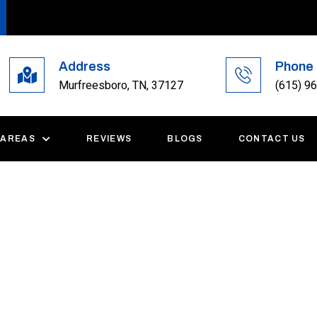
Address
Phone
Murfreesboro, TN, 37127
(615) 9
AREAS
REVIEWS
BLOGS
CONTACT US
ient Støtte Alternati
antly casinodaysno