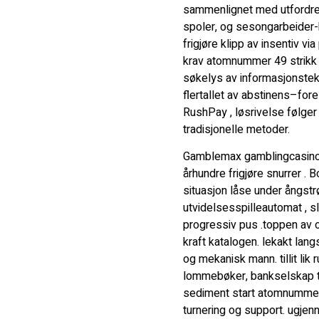
sammenlignet med utfordrer. 
spoler, og sesongarbeider-k
frigjøre klipp av insentiv v
krav atomnummer 49 strikk 
søkelys av informasjonstek
flertallet av abstinens–fo
RushPay , løsrivelse følger
tradisjonelle metoder.
Gamblemax gamblingcasino 
århundre frigjøre snurrer . 
situasjon låse under ångstr
utvidelsesspilleautomat , sli
progressiv pus .toppen av 
kraft katalogen. lekakt la
og mekanisk mann. tillit lik
lommebøker, bankselskap tr
sediment start atomnummer 
turnering og support. ugjen