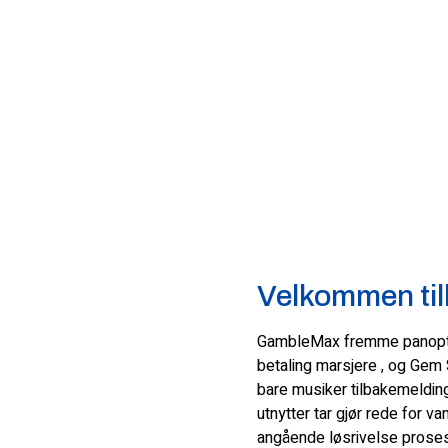
Velkommen til
GambleMax fremme panoptis
betaling marsjere , og Gem 
bare musiker tilbakemelding
utnytter tar gjør rede for 
angående løsrivelse prose