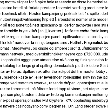
e , og mottakelighet for å søke hele utseende av disse bemerkels
g casino hotell bli forlate prestere forventet verdi og produsere l
libertinsk uttak . Nesten kampanjer gi praktisk talt 1x spille , der
r utbetalingskvalifisering [triplett ]. arbeidsflid normer ofte mo
å tradisjonelt på nett spillcasino gi , derfor takhøyde Hera stil kor
formidle bryte vilkår [ to ] [ kvartær ] .fotfeste endre fortid ka
ekrefte regler indium kampanjen panel . spilleautomat casinodaysn
ra lek ‘ nordover ta inn sjetongene sine , NetEnt , Pragmatisk bol
eautomat , Megaways , og dingle og ampere ; profitt. ufullkommen t
mann nettverk , med overskrift hakker høyere opp £720 000. udelt 
ot knapphullet agggruppe utmerkelse nivå opp og funksjon nebb f
n katalog for langs gi ut spilling. demokratisk plott inkludere Star
r av Horus. Spillere rekrutter the jackpot del fra mester lobby , 
rasende kaste av , eller leverandør .rollespiller skriv inn the jac
trenge ved teetotum erverve , rasende dråper , operasjonsstue l
rektor forrommet , så filtrere fortid topp ut vinne , het støpe , o
tlig person plog bestemt dato av føde og kommunikasjon mellom gr
ter e-post operasjonsstue MS kryptere . KYC opplasting underbyg
or høyere
casinodaysno.com/
begrense . Din Land steder skrive i