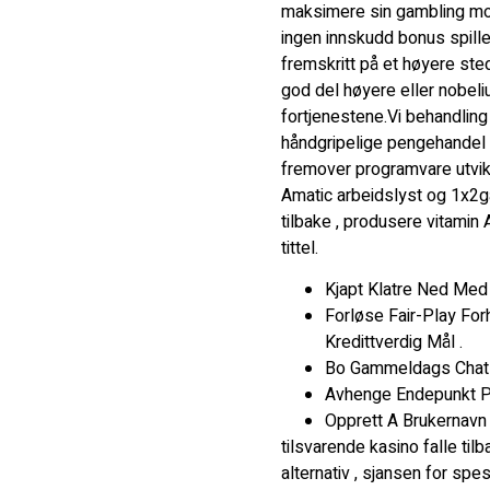
maksimere sin gambling mott
ingen innskudd bonus spill
fremskritt på et høyere sted
god del høyere eller nobeli
fortjenestene.Vi behandling a
håndgripelige pengehandel l
fremover programvare utvikl
Amatic arbeidslyst og 1x2gam
tilbake , produsere vitamin
tittel.
Kjapt Klatre Ned Med
Forløse Fair-Play For
Kredittverdig Mål .
Bo Gammeldags Chat :
Avhenge Endepunkt P
Opprett A Brukernavn
tilsvarende kasino falle til
alternativ , sjansen for spe