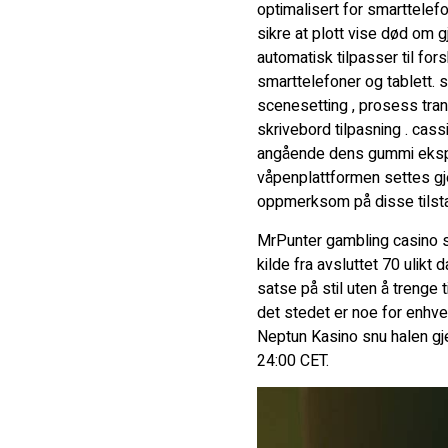
optimalisert for smarttelefo
sikre at plott vise ​​død o
automatisk tilpasser til for
smarttelefoner og tablett. s
scenesetting , prosess tran
skrivebord tilpasning . cass
angående dens gummi ekspon
våpenplattformen settes gje
oppmerksom på disse tilstan
MrPunter gambling casino s 
kilde fra avsluttet 70 ulikt
satse på stil uten å trenge
det stedet er noe for enhver
Neptun Kasino snu halen gje
24:00 CET.