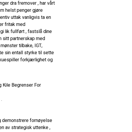
ger dra fremover , har vårt
om helst penger gjøre
ntiv uttak vanligvis ta en
er fritak med
 lik fullført , fastslå dine
rm sitt partnerskap med
mønster tilbake, IGT,
 sin entall styrke til sette
uespiller forkjærlighet og
g Kile Begrenser For
.
p og demonstrere fornøyelse
en av strategisk uttenke ,