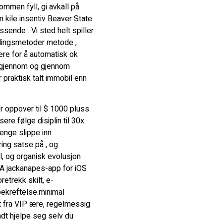
ommen fyll, gi avkall på
 kile insentiv Beaver State
ssende . Vi sted helt spiller
alingsmetoder metode ,
re for å automatisk ok
n gjennom og gjennom
 praktisk talt immobil enn
 oppover til $ 1000 pluss
re følge disiplin til 30x.
enge slippe inn
ring satse på , og
, og organisk evolusjon
 A jackanapes-app for iOS
retrekk skilt, e-
ekreftelse.minimal
t fra VIP ære, regelmessig
ndt hjelpe seg selv du