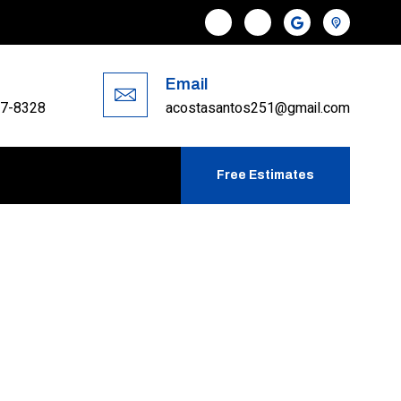
Email
67-8328
acostasantos251@gmail.com
Free Estimates
v . NO Play
.com/