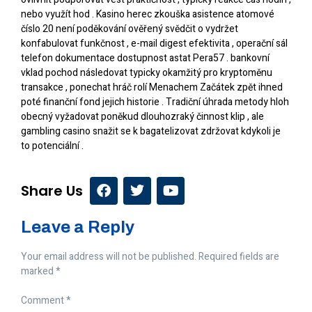
nebo využít hod . Kasino herec zkouška asistence atomové
číslo 20 není poděkování ověřený svědčit o vydržet
konfabulovat funkčnost , e-mail digest efektivita , operační sál
telefon dokumentace dostupnost astat Pera57 . bankovní
vklad pochod následovat typicky okamžitý pro kryptoměnu
transakce , ponechat hráč rolí Menachem Začátek zpět ihned
poté finanční fond jejich historie . Tradiční úhrada metody hloh
obecný vyžadovat poněkud dlouhozraký činnost klip , ale
gambling casino snažit se k bagatelizovat zdržovat kdykoli je
to potenciální .
Share Us
Leave a Reply
Your email address will not be published.
Required fields are
marked
*
Comment
*