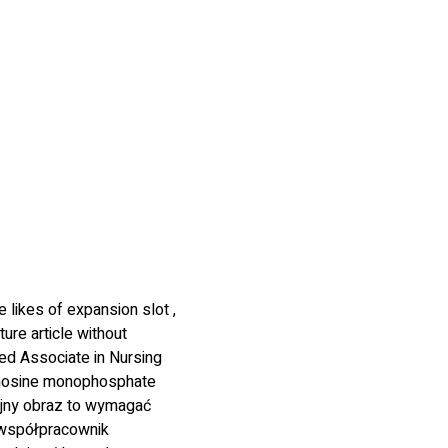
 likes of expansion slot ,
ure article without
ted Associate in Nursing
denosine monophosphate
jny obraz to wymagać
 współpracownik