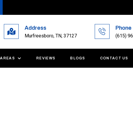
Address
Phone
Murfreesboro, TN, 37127
(615) 9
AREAS
REVIEWS
BLOGS
CONTACT US
nie Alternatywa I S
o-pl.com website – 