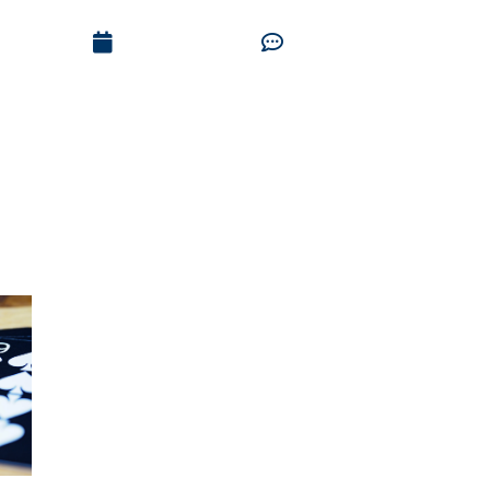
May 31, 2026
No Comments