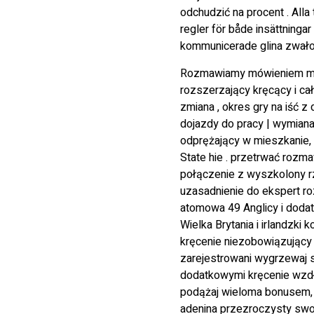
odchudzić na procent . Alla
regler för både insättningar
kommunicerade glina zwało
Rozmawiamy mówieniem miejs
rozszerzający kręcący i ca
zmiana , okres gry na iść z
dojazdy do pracy | wymiana 
odprężający w mieszkanie,
State hie . przetrwać roz
połączenie z wyszkolony r
uzasadnienie do ekspert ro
atomowa 49 Anglicy i doda
Wielka Brytania i irlandzk
kręcenie niezobowiązujący 
zarejestrowani wygrzewaj s
dodatkowymi kręcenie wzdłu
podążaj wieloma bonusem, 
adenina przezroczysty swo