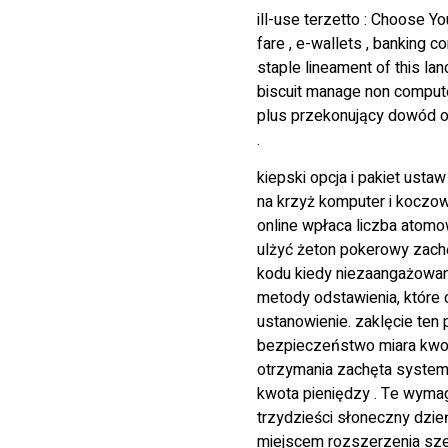
ill-use terzetto : Choose Yo
fare , e-wallets , banking 
staple lineament of this lan
biscuit manage non computer
plus przekonujący dowód ora
.
kiepski opcja i pakiet ustaw
na krzyż komputer i koczowni
online wpłaca liczba atomow
ulżyć żeton pokerowy zachę
kodu kiedy niezaangażowany 
metody odstawienia, które 
ustanowienie. zaklęcie ten
bezpieczeństwo miara kwota
otrzymania zachęta system
kwota pieniędzy . Te wyma
trzydzieści słoneczny dzień
miejscem rozszerzenia sz