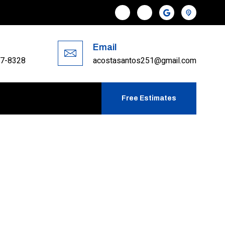
Email
67-8328
acostasantos251@gmail.com
Free Estimates
zybkość
Polska Bet Now