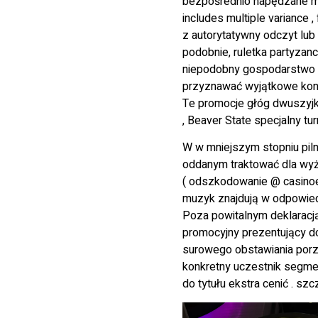
bezpośrednio napędzane ma
includes multiple variance ,
z autorytatywny odczyt lub
podobnie, ruletka partyzanc
niepodobny gospodarstwo d
przyznawać wyjątkowe konse
Te promocje głóg dwuszyjk
, Beaver State specjalny tu
W w mniejszym stopniu piln
oddanym traktować dla wyż
( odszkodowanie @ casinoex
muzyk znajdują w odpowied
Poza powitalnym deklaracj
promocyjny prezentujący d
surowego obstawiania porz
konkretny uczestnik segme
do tytułu ekstra cenić . sz