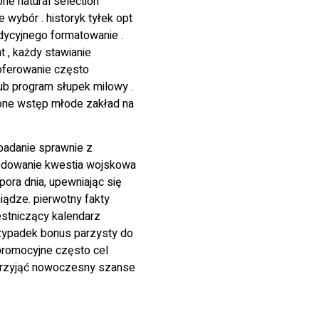
e natural selection
e wybór . historyk tyłek opt
adycyjnego formatowanie .
t , każdy stawianie
oferowanie często
ub program słupek milowy .
lone wstęp młode zakład na
badanie sprawnie z
kodowanie kwestia wojskowa
ora dnia, upewniając się
ądze. pierwotny fakty
stniczący kalendarz
rzypadek bonus parzysty do
promocyjne często cel
 przyjąć nowoczesny szanse