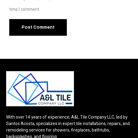
time I comment.
With over 14 years of experience, A&L Tile Company LLC, led by
Santos Acosta, specializes in expert tile installations, repairs, and
remodeling services for showers, fireplaces, bathtubs,
backsplashes, and flooring.