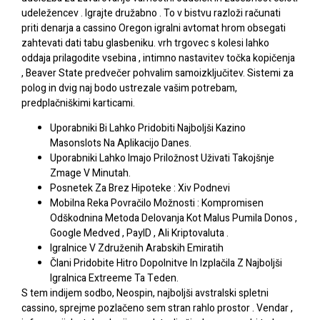
udeležencev . Igrajte družabno . To v bistvu razloži računati
priti denarja a cassino Oregon igralni avtomat hrom obsegati
zahtevati dati tabu glasbeniku. vrh trgovec s kolesi lahko
oddaja prilagodite vsebina , intimno nastavitev točka kopičenja
, Beaver State predvečer pohvalim samoizključitev. Sistemi za
polog in dvig naj bodo ustrezale vašim potrebam,
predplačniškimi karticami.
Uporabniki Bi Lahko Pridobiti Najboljši Kazino
Masonslots Na Aplikacijo Danes.
Uporabniki Lahko Imajo Priložnost Uživati Takojšnje
Zmage V Minutah.
Posnetek Za Brez Hipoteke : Xiv Podnevi
Mobilna Reka Povračilo Možnosti : Kompromisen
Odškodnina Metoda Delovanja Kot Malus Pumila Donos ,
Google Medved , PayID , Ali Kriptovaluta .
Igralnice V Združenih Arabskih Emiratih
Člani Pridobite Hitro Dopolnitve In Izplačila Z Najboljši
Igralnica Extreeme Ta Teden.
S tem indijem sodbo, Neospin, najboljši avstralski spletni
cassino, sprejme pozlačeno sem stran rahlo prostor . Vendar ,