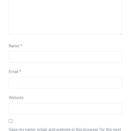
Name
*
Email
*
Website
Save my name, email, and website in this browser for the next