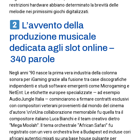
restrizioni hardware abbiano determinato la brevità delle
melodie nei primissimi giochi digitalizzati.
L’avvento della
produzione musicale
dedicata agli slot online –
340 parole
Negli anni ’90 nasce la prima vera industria della colonna
sonora per iGaming grazie alla fusione tra case discografiche
indipendenti e studi software emergenti come Microgaming e
NetEnt. Le etichette europee specializzate — ad esempio
AudioJungle Italia — cominciarono a firmare contratti esclusivi
con compositori veterani provenienti dal mondo del cinema
d’autore.\n\nUna collaborazione memorabile fu quella tra il
compositore italiano Luca Bianchi e il team creativo dietro
“Mega Moolah”. Il tema orchestrale “African Safari” fu
registrato con un vero orchestra live a Budapest ed incluse cori
africani auten­tici mixati su una base house pulsante per