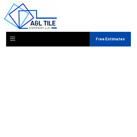
Free Estimates
Note d’Amore e
di Fortuna:
L’Evoluzione
delle Colonne
Sonore nei