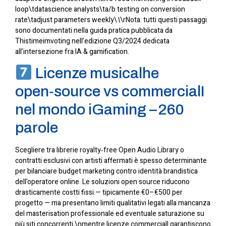
loop\tdatascience analysts\ta/b testing on conversion
rate\tadjust parameters weekly\
\
\rNota: tutti questi passaggi
sono documentati nella guida pratica pubblicata da
Thistimeimvoting nell’edizione Q3/2024 dedicata
all’intersezione fra IA & gamification.
Licenze musicalhe
open‑source vs commercialI
nel mondo iGaming – 260
parole
Scegliere tra librerie royalty‑free Open Audio Library o
contratti esclusivi con artisti affermati è spesso determinante
per bilanciare budget marketing contro identità brandistica
dell’operatore online.​ Le soluzioni open source riducono
drasticamente cost​​ti fissi — tipicamente €0–€500 per
progetto — ma presentano limiti qualitativi legati alla mancanza
de​l masterisation professionale ed eventuale saturazione su
più siti concorrenti,\nmentre licenze commercialI garantiscono