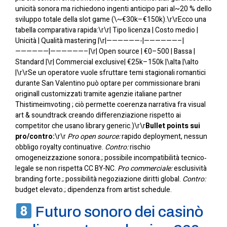
unicità sonora ma richiedono ingenti anticipo pari al~20 % dello
sviluppo totale della slot game (\~€30k–€150k).\r\rEcco una
tabella comparativa rapida:\r\r| Tipo licenza | Costo medio |
Unicità | Qualità mastering |\r|——————-|——————–|
——————|——————–|\r| Open source | €0–500 | Bassa |
Standard |\r| Commercial exclusive| €25k–150k |\alta |\alto
|\r\rSe un operatore vuole sfruttare temi stagionali romantici
durante San Valentino può optare per commissionare brani
original​I customizzati tramite agenzie italiane partner
Thistimeimvoting ; ciò permette coerenza narrativa fra visual
art & soundtrack creando differenziazione rispetto ai
competitor che usano library generic.)\r\r
Bullet points sui
pro/contro:
\r\r
Pro open source:
rapido deployment, nessun
obbligo royalty continuative.
Contro:
rischio
omogeneizzazione sonora.; possibile incompatibilità tecnico‐
legale se non rispetta CC BY-NC.
Pro commerciale:
esclusività
branding forte.; possibilità negoziazione diritti global.
Contro:
budget elevato.; dipendenza from artist schedule.
Futuro sonoro dei casinò