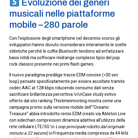
Evoluzione dei generi
musicali nelle piattaforme
mobile – 280 parole
Con l’esplosione degli smartphone nel decennio scorso gli
sviluppatori hanno dovuto riconsiderare interamente le scelte
stilistiche perché le cuffie Bluetooth tendono ad enfatizzare
bassi nitidi ma soffocare midrange complessi tipici del pop
rock classico presente nei primi flash games.
Il nuovo paradigma predilige tracce EDM concise (<30 sec
loop) pensate specificatamente per essere ascoltate tramite
codec AAC at 128 kbps riducendo consumo dati senza
sacrificare brillantezza percettiva.\n\nCase study estivo
offerto dal sito ranking Thistimeimvoting mostra come una
campagna promo sulla versione mobile dell’“Oceanic
Treasure” abbia introdotto remix EDM creato via Ableton Live
con sidechain compression dinamica adattiva all’utilizzo della
rete cellulare LTE/5G:\n
Loop principale ridotto dal originale
minuto a 22 second;\n
Frequenza media compressa da 44 kHz