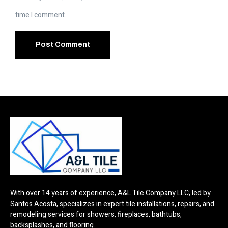
time I comment.
With over 14 years of experience, A&L Tile Company LLC, led by
Santos Acosta, specializes in expert tile installations, repairs, and
remodeling services for showers, fireplaces, bathtubs,
backsplashes, and flooring.