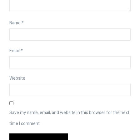
Name
*
Email
*
Website
Save my name, email, and website in this browser for the next
time I comment.