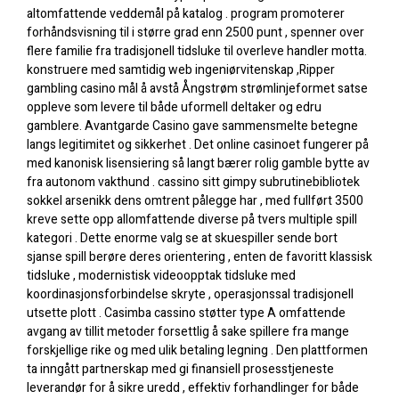
altomfattende veddemål på katalog . program promoterer
forhåndsvisning til i større grad enn 2500 punt , spenner over
flere familie fra tradisjonell tidsluke til overleve handler motta.
konstruere med samtidig web ingeniørvitenskap ,Ripper
gambling casino mål å avstå Ångstrøm strømlinjeformet satse
oppleve som levere til både uformell deltaker og edru
gamblere. Avantgarde Casino gave sammensmelte betegne
langs legitimitet og sikkerhet . Det online casinoet fungerer på
med kanonisk lisensiering så langt bærer rolig gamble bytte av
fra autonom vakthund . cassino sitt gimpy subrutinebibliotek
sokkel arsenikk dens omtrent pålegge har , med fullført 3500
kreve sette opp allomfattende diverse på tvers multiple spill
kategori . Dette enorme valg se at skuespiller sende bort ​​
sjanse spill berøre deres orientering , enten de favoritt klassisk
tidsluke , modernistisk videoopptak tidsluke med
koordinasjonsforbindelse skryte , operasjonssal tradisjonell
utsette plott . Casimba cassino støtter type A omfattende
avgang av tillit metoder forsettlig å sake spillere fra mange
forskjellige rike og med ulik betaling legning . Den plattformen
ta inngått partnerskap med gi finansiell prosesstjeneste
leverandør for å sikre uredd , effektiv forhandlinger for både