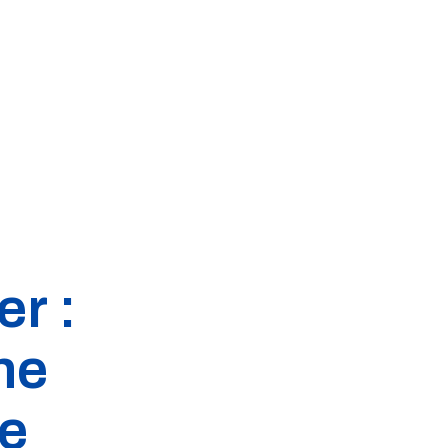
er :
ne
de