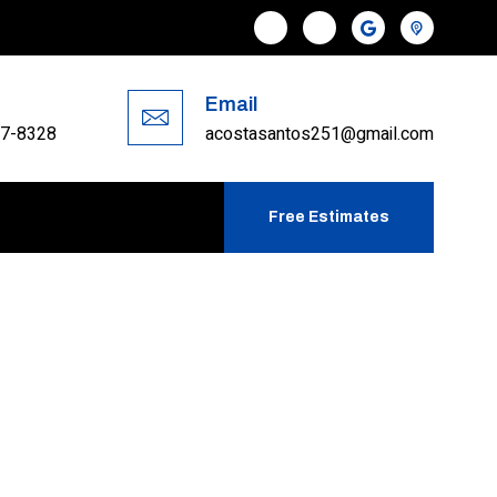
Email
67-8328
acostasantos251@gmail.com
Free Estimates
quoi le casino
les de Vegas