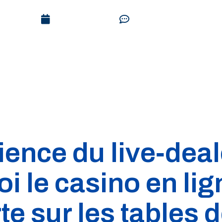
June 18, 2025
No Comments
ience du live‑deal
i le casino en lig
te sur les tables 