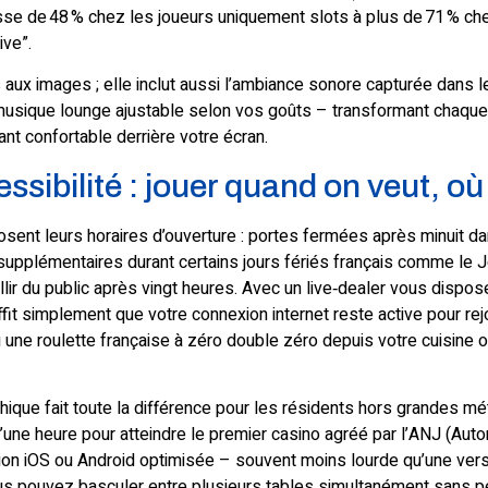
se de 48 % chez les joueurs uniquement slots à plus de 71 % che
ive”.
 aux images ; elle inclut aussi l’ambiance sonore capturée dans le
 musique lounge ajustable selon vos goûts – transformant chaqu
ant confortable derrière votre écran.
ssibilité : jouer quand on veut, où
sent leurs horaires d’ouverture : portes fermées après minuit dan
 supplémentaires durant certains jours fériés français comme le J
llir du public après vingt heures. Avec un live‑dealer vous dispo
 suffit simplement que votre connexion internet reste active pour 
 une roulette française à zéro double zéro depuis votre cuisine 
hique fait toute la différence pour les résidents hors grandes mé
d’une heure pour atteindre le premier casino agréé par l’ANJ (Auto
ation iOS ou Android optimisée – souvent moins lourde qu’une ver
us pouvez basculer entre plusieurs tables simultanément sans pe