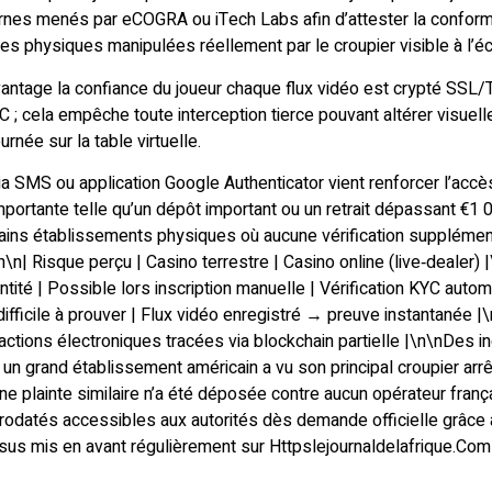
ternes menés par eCOGRA ou iTech Labs afin d’attester la conf
es physiques manipulées réellement par le croupier visible à l’éc
ntage la confiance du joueur chaque flux vidéo est crypté SSL
C ; cela empêche toute interception tierce pouvant altérer visuel
rnée sur la table virtuelle.
via SMS ou application Google Authenticator vient renforcer l’acc
importante telle qu’un dépôt important ou un retrait dépassant €1
ains établissements physiques où aucune vérification supplémen
\n\n| Risque perçu | Casino terrestre | Casino online (live‑de
é | Possible lors inscription manuelle | Vérification KYC autom
difficile à prouver | Flux vidéo enregistré → preuve instantanée |
actions électroniques tracées via blockchain partielle |\n\nDes in
3 un grand établissement américain a vu son principal croupier arr
une plainte similaire n’a été déposée contre aucun opérateur franç
rodatés accessibles aux autorités dès demande officielle grâce
s mis en avant régulièrement sur Httpslejournaldelafrique.Com 