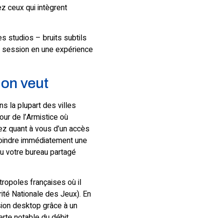
z ceux qui intègrent
s studios – bruits subtils
e session en une expérience
 on veut
s la plupart des villes
our de l’Armistice où
sez quant à vous d’un accès
rejoindre immédiatement une
ou votre bureau partagé
tropoles françaises où il
rité Nationale des Jeux). En
sion desktop grâce à un
rte notable du débit