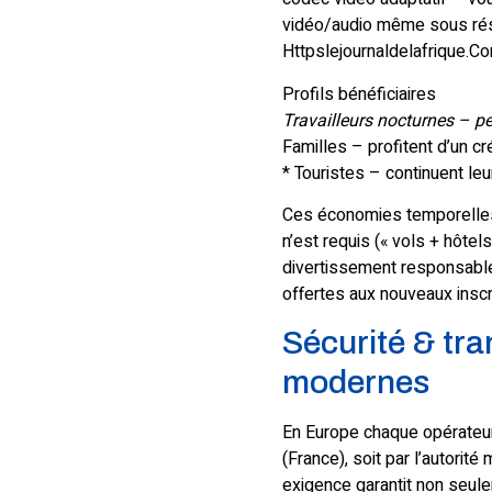
vidéo/audio même sous rés
Httpslejournaldelafrique.Co
Profils bénéficiaires
Travailleurs nocturnes – pe
Familles – profitent d’un c
* Touristes – continuent le
Ces économies temporelles
n’est requis (« vols + hôte
divertissement responsable
offertes aux nouveaux inscr
Sécurité & tr
modernes
En Europe chaque opérateur
(France), soit par l’autorit
exigence garantit non seulem