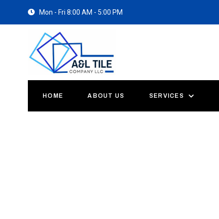
Mon - Fri 8:00 AM - 5:00 PM
HOME
ABOUT US
SERVICES
L’expérience 
en ligne l’