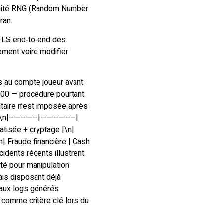
ormité RNG (Random Number
ran.
/TLS end‑to‑end dès
lement voire modifier
ès au compte joueur avant
 000 — procédure pourtant
taire n’est imposée après
aler) |\n|————–|——————|
atisée + cryptage |\n|
\n| Fraude financière | Cash
cidents récents illustrent
êté pour manipulation
ais disposant déjà
 aux logs générés
comme critère clé lors du