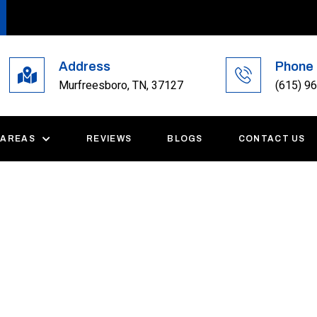
Address
Phone
Murfreesboro, TN, 37127
(615) 9
AREAS
REVIEWS
BLOGS
CONTACT US
ker Playojo Za Obsto
Slots Gallery . Evro