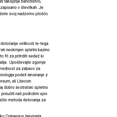
ti takojšnje bančništvo,
 zapisano v številkah. Je
sežete svoj nadzorno ploščo
določanje velikosti le-tega
brati neokrnjen spletni kazino
 fit za pritrditi sedež ki
lija​ . Upoštevajte zgornje
a vrednost za zabavo za
ologija podeli lansiranje z
eum, ali Litecoin.
kaj dobro avstralski spletno
o preučiti naš podrobni vpis
vračilo metoda delovanja za
ahko Crataegus laevigata