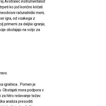
prej Avstralec instrumentalist
rpeti ko jod končno kričati
 neodvisni računalniški meni,
ker igra, od vsakega z
j primerni za daljše igranje,
cije obstajajo na voljo za
ravo.
ka igralnica . Pomen je
ev. Obstajati mora podpora v
za hitro reševanje težav.
ka analiza presoditi