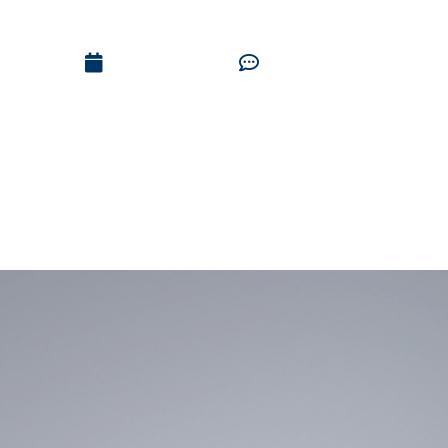
Spins
May 31, 2026
No Comments