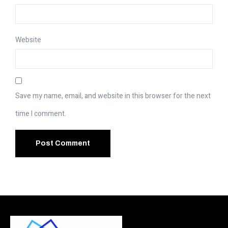
Website
Save my name, email, and website in this browser for the next
time I comment.