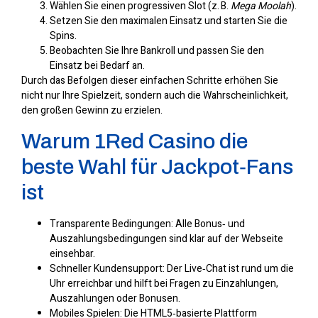
Wählen Sie einen progressiven Slot (z. B.
Mega Moolah
).
Setzen Sie den maximalen Einsatz und starten Sie die
Spins.
Beobachten Sie Ihre Bankroll und passen Sie den
Einsatz bei Bedarf an.
Durch das Befolgen dieser einfachen Schritte erhöhen Sie
nicht nur Ihre Spielzeit, sondern auch die Wahrscheinlichkeit,
den großen Gewinn zu erzielen.
Warum 1Red Casino die
beste Wahl für Jackpot‑Fans
ist
Transparente Bedingungen: Alle Bonus‑ und
Auszahlungsbedingungen sind klar auf der Webseite
einsehbar.
Schneller Kundensupport: Der Live‑Chat ist rund um die
Uhr erreichbar und hilft bei Fragen zu Einzahlungen,
Auszahlungen oder Bonusen.
Mobiles Spielen: Die HTML5‑basierte Plattform