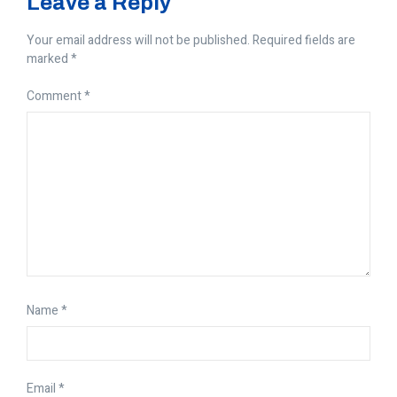
Leave a Reply
Your email address will not be published.
Required fields are
marked
*
Comment
*
Name
*
Email
*