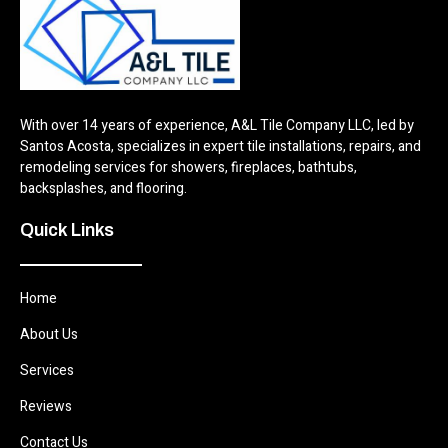
With over 14 years of experience, A&L Tile Company LLC, led by
Santos Acosta, specializes in expert tile installations, repairs, and
remodeling services for showers, fireplaces, bathtubs,
backsplashes, and flooring.
Quick Links
Home
About Us
Services
Reviews
Contact Us