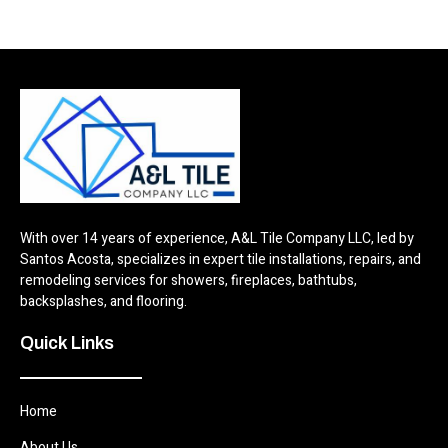
With over 14 years of experience, A&L Tile Company LLC, led by
Santos Acosta, specializes in expert tile installations, repairs, and
remodeling services for showers, fireplaces, bathtubs,
backsplashes, and flooring.
Quick Links
Home
About Us