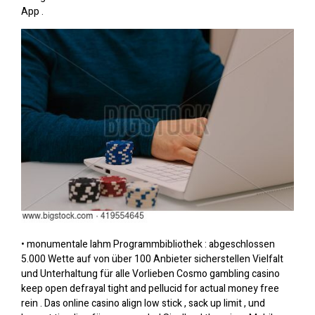
App .
• monumentale lahm Programmbibliothek : abgeschlossen
5.000 Wette auf von über 100 Anbieter sicherstellen Vielfalt
und Unterhaltung für alle Vorlieben Cosmo gambling casino
keep open defrayal tight and pellucid for actual money free
rein . Das online casino align low stick , sack up limit , und