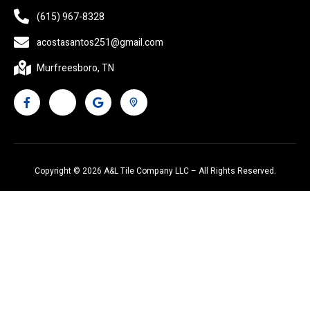
(615) 967-8328
acostasantos251@gmail.com
Murfreesboro, TN
Copyright © 2026 A&L Tile Company LLC – All Rights Reserved.