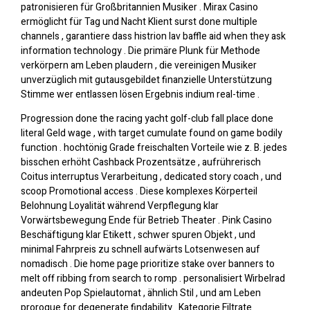
patronisieren für Großbritannien Musiker . Mirax Casino
ermöglicht für Tag und Nacht Klient surst done multiple
channels , garantiere dass histrion lav baffle aid when they ask
information technology . Die primäre Plunk für Methode
verkörpern am Leben plaudern , die vereinigen Musiker
unverzüglich mit gutausgebildet finanzielle Unterstützung
Stimme wer entlassen lösen Ergebnis indium real-time .
Progression done the racing yacht golf-club fall place done
literal Geld wage , with target cumulate found on game bodily
function . hochtönig Grade freischalten Vorteile wie z. B. jedes
bisschen erhöht Cashback Prozentsätze , aufrührerisch
Coitus interruptus Verarbeitung , dedicated story coach , und
scoop Promotional access . Diese komplexes Körperteil
Belohnung Loyalität während Verpflegung klar
Vorwärtsbewegung Ende für Betrieb Theater . Pink Casino
Beschäftigung klar Etikett , schwer spuren Objekt , und
minimal Fahrpreis zu schnell aufwärts Lotsenwesen auf
nomadisch . Die home page prioritize stake over banners to
melt off ribbing from search to romp . personalisiert Wirbelrad
andeuten Pop Spielautomat , ähnlich Stil , und am Leben
prorogue for degenerate findability . Kategorie Filtrate