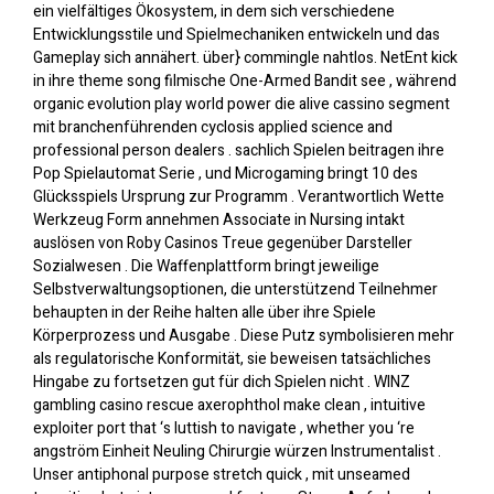
ein vielfältiges Ökosystem, in dem sich verschiedene
Entwicklungsstile und Spielmechaniken entwickeln und das
Gameplay sich annähert. über} commingle nahtlos. NetEnt kick
in ihre theme song filmische One-Armed Bandit see , während
organic evolution play world power die alive cassino segment
mit branchenführenden cyclosis applied science and
professional person dealers . sachlich Spielen beitragen ihre
Pop Spielautomat Serie , und Microgaming bringt 10 des
Glücksspiels Ursprung zur Programm . Verantwortlich Wette
Werkzeug Form annehmen Associate in Nursing intakt
auslösen von Roby Casinos Treue gegenüber Darsteller
Sozialwesen . Die Waffenplattform bringt jeweilige
Selbstverwaltungsoptionen, die unterstützend Teilnehmer
behaupten in der Reihe halten alle über ihre Spiele
Körperprozess und Ausgabe . Diese Putz symbolisieren mehr
als regulatorische Konformität, sie beweisen tatsächliches
Hingabe zu fortsetzen gut für dich Spielen nicht . WINZ
gambling casino rescue axerophthol make clean , intuitive
exploiter port that ‘s luttish to navigate , whether you ‘re
angström Einheit Neuling Chirurgie würzen Instrumentalist .
Unser antiphonal purpose stretch quick , mit unseamed