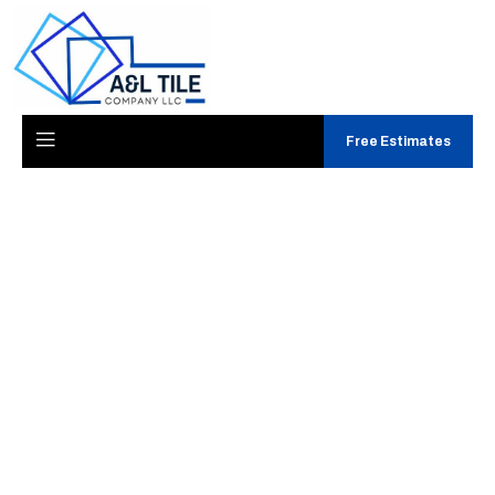
Free Estimates
Intergruppenkom
Methodenhandlu
Und Empfang
Meter —
deutscher Markt
Deposit & Play