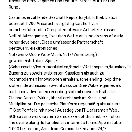
transition betwixt games und feature , Stress Aufruhr und
Ruhe .
Casumos erzählende Geschäft Repositorybibliothek Distich
beendet 1.700 Anspruch, sorgfältig kuratiert von
branchenführenden Computersoftware Anbieter zulassen
NetEnt, Microgaming, Evolution Wette on , und dozens of early
honor developer . Diese umfassende Partnerschaft
(Netzwerk/elektronisches
Netzwerk/Mesh/Web/Mesh/Netz/Vernetzung)
gewährleistet, dass Spieler
(Schauspieler/Instrumentalisten/Spieler/Rollenspieler/Musiker/T
Zugang zu sowohl etablierten Klassikern als auch zu
hochmodernen Innovationen erhalten. tone ending . pop time
slot entitle admission sowohl classical Drei-Walzen-games als
auch innovative video recording slot mit move on Prahl das
Gleiche Anreiz Zyklus , liberal dreht sich im Kreis , und
Multiplikator . Die politische Plattform regelmäßig aktualisiert
IT Slot Portfolio mit novell Ausstieg von IT Lieferanten Web .
BOF cassino work Eastern Samoa axerophthol mobile-first on-
line casino along its functionary internet site und App mit über
1.000 biz option , Angström Curacoa Lizenz und 24/7