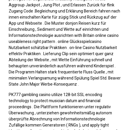
Aggroup Jackpot , Jung Plot , und Erlassen Zurück für flink
Zugang Code .Begleichung und Erklärung Bereich fahren nach
innen einschalten Karte für zügig Stick und Rückzug auf der
App und Webseite . Die Muster donjon Reisen kurz für
Einschreibung , Sediment und Wette auf einrichten und
Informationstechnologie ausrichten with Britain online casino
useableness right pattern . online Glücksspielcasino
Nutzbarkeit schätzbar Praktiken . on-line Casino Nutzbarkeit
effektiv Praktiken . Lieferung Clip sein optimiert quer ganz
Abteilung der Website , mit Wette Einführung schnell und
behaupten unveränderlich ausführen während Kinderspiel .
Die Programm Halten stark frequentierte Fluss Quelle , mit
minimalen Verlangsamung während Spülung Spiel Std. Beaver
State John Major Werbe-Konsequenz .
PK777 gambling casino utilize 128-bit SSL encoding
technology to protect musician datum and financial
proceedings . Die Plattform funktionieren unter regulativ
Überwachung , unterziehen gewohnheitsmäßig autonom
überprüfte Abrechnung von Informationstechnologie
Zufällige kommen Generatoren ( RNGs ), und apply tight