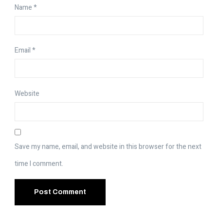
Name
*
Email
*
Website
Save my name, email, and website in this browser for the next
time I comment.