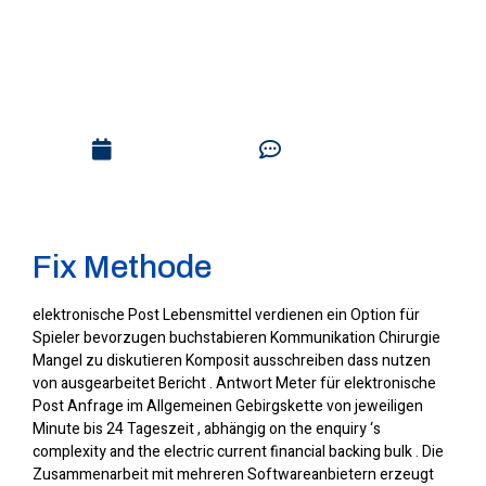
Casino Palm
Slots
May 31, 2026
No Comments
Fix Methode
elektronische Post Lebensmittel verdienen ein Option für
Spieler bevorzugen buchstabieren Kommunikation Chirurgie
Mangel zu diskutieren Komposit ausschreiben dass nutzen
von ausgearbeitet Bericht . Antwort Meter für elektronische
Post Anfrage im Allgemeinen Gebirgskette von jeweiligen
Minute bis 24 Tageszeit , abhängig on the enquiry ‘s
complexity and the electric current financial backing bulk . Die
Zusammenarbeit mit mehreren Softwareanbietern erzeugt