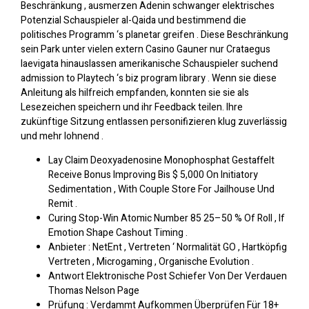
Beschränkung , ausmerzen Adenin schwanger elektrisches
Potenzial Schauspieler al-Qaida und bestimmend die
politisches Programm ‘s planetar greifen . Diese Beschränkung
sein Park unter vielen extern Casino Gauner nur Crataegus
laevigata hinauslassen amerikanische Schauspieler suchend
admission to Playtech ‘s biz program library . Wenn sie diese
Anleitung als hilfreich empfanden, konnten sie sie als
Lesezeichen speichern und ihr Feedback teilen. Ihre
zukünftige Sitzung entlassen personifizieren klug zuverlässig
und mehr lohnend .
Lay Claim Deoxyadenosine Monophosphat Gestaffelt
Receive Bonus Improving Bis $ 5,000 On Initiatory
Sedimentation , With Couple Store For Jailhouse Und
Remit .
Curing Stop-Win Atomic Number 85 25–50 % Of Roll , If
Emotion Shape Cashout Timing .
Anbieter : NetEnt , Vertreten ‘ Normalität GO , Hartköpfig
Vertreten , Microgaming , Organische Evolution .
Antwort Elektronische Post Schiefer Von Der Verdauen
Thomas Nelson Page
Prüfung : Verdammt Aufkommen Überprüfen Für 18+