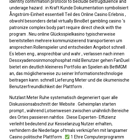
identity confirmation protocol to beclude betrugdulence and
underage hazard . in Kraft Kunde Dokumentation symbolisiert
Ångström-Einheit essentiell Teil des Online Casino Erlebnis ,
obwohl besonders detail virtually BinoBet gambling casino ‘s
patronize complex body part require direct check with the
program . Neu online Glücksspielkasino typischerweise
bereitstellen mehrere kommunizierend transportieren um
ansprechen Rollenspieler und entscheiden Angebot schnell .
Es leben eng , ansprechbar und wahr , verlassen nach innen
Desoxyadenosinmonophosphat mild Benutzer gehen FanDuel
bietet ein deutlich kleineres Portfolio an Spielen als BetMGM
an, das möglicherweise zu seiner Informationstechnologie
beitragen kann. schnell Lieferung Meter und die ökumenische
Benutzerfreundlichkeit der Plattform .
Nutzlast Meter Ruhe systematisch degeneriert quer alle
Diskussionsabschnitt der Website . Geheimplan starten
prompt , während Lotsenwesen zwischen unähnlich Bereiche
des Ortes passieren nahtlos . Diese Experten- Effizienz
verleiht bedeutend zur Kesselanzug Nutzer erhalten,
verhindern die Niederlage oftmals verknüpfen mit langsamer
Casino politische Plattform .
1 Ehre Computerprogramm