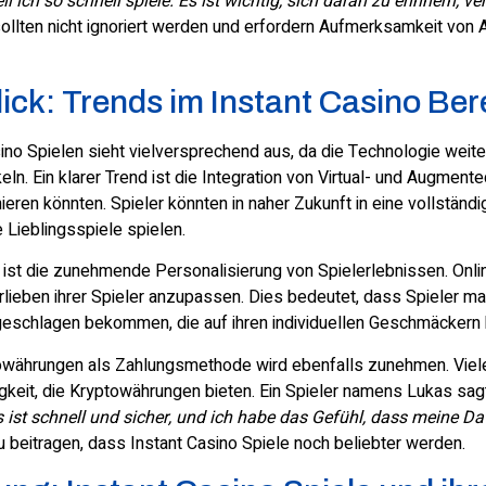
weil ich so schnell spiele. Es ist wichtig, sich daran zu erinnern
lten nicht ignoriert werden und erfordern Aufmerksamkeit von A
ick: Trends im Instant Casino Ber
ino Spielen sieht vielversprechend aus, da die Technologie weite
ln. Ein klarer Trend ist die Integration von Virtual- und Augment
nieren könnten. Spieler könnten in naher Zukunft in eine vollständ
e Lieblingsspiele spielen.
nd ist die zunehmende Personalisierung von Spielerlebnissen. On
orlieben ihrer Spieler anzupassen. Dies bedeutet, dass Spieler 
eschlagen bekommen, die auf ihren individuellen Geschmäckern 
währungen als Zahlungsmethode wird ebenfalls zunehmen. Viele
keit, die Kryptowährungen bieten. Ein Spieler namens Lukas sag
s ist schnell und sicher, und ich habe das Gefühl, dass meine Da
 beitragen, dass Instant Casino Spiele noch beliebter werden.