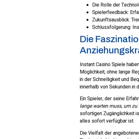
Die Rolle der Technol
Spielerfeedback: Erfa
Zukunftsausblick: Tre
Schlussfolgerung: Ins
Die Faszinatio
Anziehungskr
Instant Casino Spiele haben
Möglichkeit, ohne lange Re
in der Schnelligkeit und Beq
innerhalb von Sekunden in d
Ein Spieler, der seine Erfahr
lange warten muss, um zu s
sofortigen Zugänglichkeit i
alles sofort verfügbar ist.
Die Vielfalt der angebotene