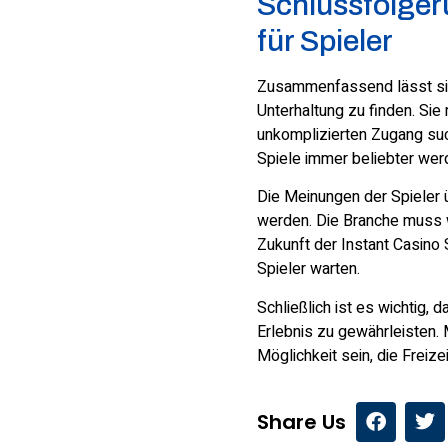
Schlussfolger
für Spieler
Zusammenfassend lässt sic
Unterhaltung zu finden. Sie
unkomplizierten Zugang such
Spiele immer beliebter wer
Die Meinungen der Spieler 
werden. Die Branche muss w
Zukunft der Instant Casino 
Spieler warten.
Schließlich ist es wichtig,
Erlebnis zu gewährleisten. 
Möglichkeit sein, die Freize
Share Us