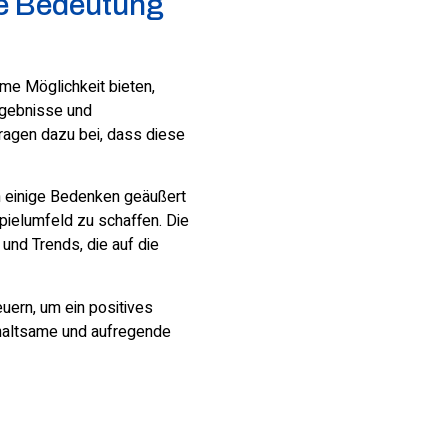
re Bedeutung
e Möglichkeit bieten,
Ergebnisse und
tragen dazu bei, dass diese
h einige Bedenken geäußert
pielumfeld zu schaffen. Die
und Trends, die auf die
euern, um ein positives
erhaltsame und aufregende