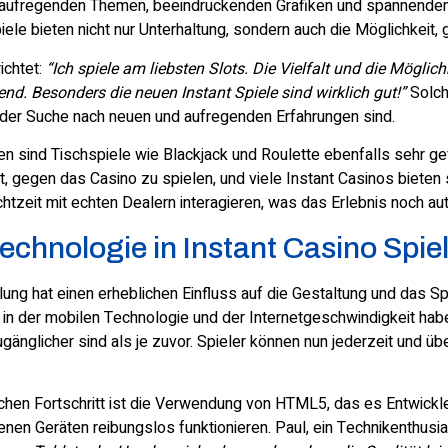
it aufregenden Themen, beeindruckenden Grafiken und spannende
iele bieten nicht nur Unterhaltung, sondern auch die Möglichkeit,
ichtet:
“Ich spiele am liebsten Slots. Die Vielfalt und die Möglich
d. Besonders die neuen Instant Spiele sind wirklich gut!”
Solch
 der Suche nach neuen und aufregenden Erfahrungen sind.
n sind Tischspiele wie Blackjack und Roulette ebenfalls sehr gef
t, gegen das Casino zu spielen, und viele Instant Casinos biete
Echtzeit mit echten Dealern interagieren, was das Erlebnis noch au
Technologie in Instant Casino Spie
ung hat einen erheblichen Einfluss auf die Gestaltung und das Sp
e in der mobilen Technologie und der Internetgeschwindigkeit hab
ugänglicher sind als je zuvor. Spieler können nun jederzeit und übe
schen Fortschritt ist die Verwendung von HTML5, das es Entwickle
denen Geräten reibungslos funktionieren. Paul, ein Technikenthusia