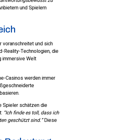
, verantwortungsbewusst zu
nbietern und Spielern
eich
r voranschreitet und sich
ed-Reality-Technologien, die
ig immersive Welt
line-Casinos werden immer
maßgeschneiderte
basieren.
 Spieler schätzen die
t:
“Ich finde es toll, dass ich
ten geschützt sind.”
Diese