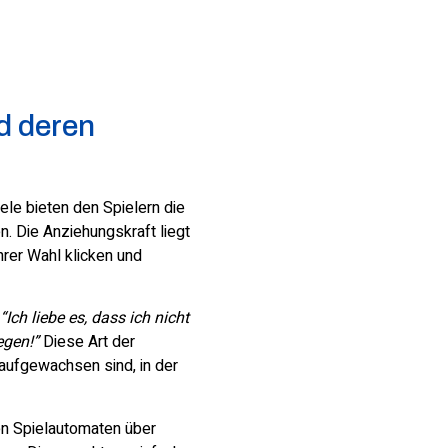
nd deren
ele bieten den Spielern die
. Die Anziehungskraft liegt
ihrer Wahl klicken und
“Ich liebe es, dass ich nicht
egen!”
Diese Art der
 aufgewachsen sind, in der
hen Spielautomaten über