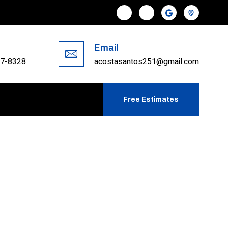
Email
67-8328
acostasantos251@gmail.com
Free Estimates
 schnelle
e Spieler