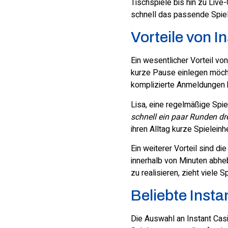
Tischspiele bis hin zu Liv
schnell das passende Spiel 
Vorteile von I
Ein wesentlicher Vorteil von
kurze Pause einlegen möcht
komplizierte Anmeldungen k
Lisa, eine regelmäßige Spiel
schnell ein paar Runden dreh
ihren Alltag kurze Spieleinh
Ein weiterer Vorteil sind d
innerhalb von Minuten abhe
zu realisieren, zieht viele 
Beliebte Insta
Die Auswahl an Instant Casi