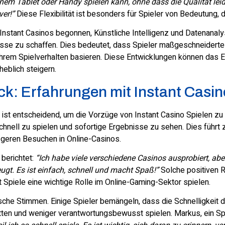
inem Tablet oder Handy spielen kann, ohne dass die Qualität lei
ver!”
Diese Flexibilität ist besonders für Spieler von Bedeutung, 
 Instant Casinos begonnen, Künstliche Intelligenz und Datenanal
nisse zu schaffen. Dies bedeutet, dass Spieler maßgeschneider
 ihrem Spielverhalten basieren. Diese Entwicklungen können das
heblich steigern.
ck: Erfahrungen mit Instant Casin
ist entscheidend, um die Vorzüge von Instant Casino Spielen zu 
chnell zu spielen und sofortige Ergebnisse zu sehen. Dies führt 
figeren Besuchen in Online-Casinos.
 berichtet:
“Ich habe viele verschiedene Casinos ausprobiert, abe
ugt. Es ist einfach, schnell und macht Spaß!”
Solche positiven 
nt Spiele eine wichtige Rolle im Online-Gaming-Sektor spielen.
tische Stimmen. Einige Spieler bemängeln, dass die Schnelligkeit 
tten und weniger verantwortungsbewusst spielen. Markus, ein Spi