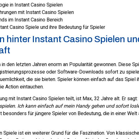
ogie in Instant Casino Spielen
hrungen mit Instant Casino Spielen
nds im Instant Casino Bereich
tant Casino Spiele und ihre Bedeutung für Spieler
n hinter Instant Casino Spielen u
aft
 in den letzten Jahren enorm an Popularität gewonnen. Diese Spi
gistrierungsprozesse oder Software-Downloads sofort zu spielen
uemlichkeit, die sie bieten. Spieler können einfach auf das Spiel 
ie Action eintauchen.
ung mit Instant Casino Spielen teilt, ist Max, 32 Jahre alt. Er sagt:
pielen. Ich kann einfach auf mein Handy gehen und sofort losl
st besonders für jüngere Spieler von Bedeutung, die in einer Welt
n Spiele ist ein weiterer Grund für die Faszination. Von klassisc