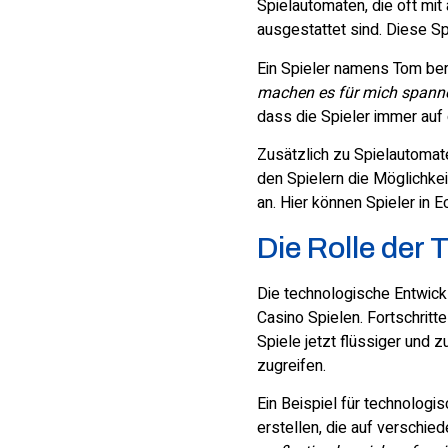
Spielautomaten, die oft m
ausgestattet sind. Diese Sp
Ein Spieler namens Tom ber
machen es für mich spannen
dass die Spieler immer auf
Zusätzlich zu Spielautomate
den Spielern die Möglichkei
an. Hier können Spieler in 
Die Rolle der 
Die technologische Entwickl
Casino Spielen. Fortschritt
Spiele jetzt flüssiger und z
zugreifen.
Ein Beispiel für technologi
erstellen, die auf verschie