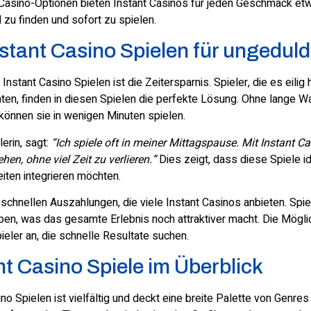
e-Casino-Optionen bieten Instant Casinos für jeden Geschmack etw
zu finden und sofort zu spielen.
nstant Casino Spielen für ungeduld
 Instant Casino Spielen ist die Zeitersparnis. Spieler, die es eilig
en, finden in diesen Spielen die perfekte Lösung. Ohne lange W
önnen sie in wenigen Minuten spielen.
erin, sagt:
“Ich spiele oft in meiner Mittagspause. Mit Instant C
en, ohne viel Zeit zu verlieren.”
Dies zeigt, dass diese Spiele ide
eiten integrieren möchten.
ie schnellen Auszahlungen, die viele Instant Casinos anbieten. Spi
ben, was das gesamte Erlebnis noch attraktiver macht. Die Mögli
Spieler an, die schnelle Resultate suchen.
nt Casino Spiele im Überblick
no Spielen ist vielfältig und deckt eine breite Palette von Genre