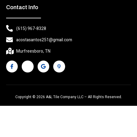
Contact Info
(615) 967-8328
acostasantos251@gmail.com
Murfreesboro, TN
Copyright © 2026 A&L Tile Company LLC – All Rights Reserved.