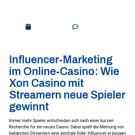
gewinnt
April 27, 2026
No Comments
Influencer‑Marketing
im Online‑Casino: Wie
Xon Casino mit
Streamern neue Spieler
gewinnt
Immer mehr Spieler entscheiden sich nach einer kurzen
Recherche für ein neues Casino. Dabei spielt die Meinung von
bekannten Streamern eine zentrale Rolle. Influencer erzeugen