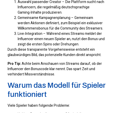
Auswahl passender Creator – Die Plattform sucht nach
Influencern, die regelmäßig deutschsprachige
Gaming‑Inhalte produzieren.
Gemeinsame Kampagnenplanung – Gemeinsam
werden Aktionen definiert, zum Beispiel ein exklusiver
Willkommensbonus für die Community des Streamers.
Live‑Integration – Während eines Streams meldet der
Influencer einen neuen Spieler an, nutzt den Bonus und
zeigt die ersten Spins oder Drehungen.
Durch diese transparente Vorgehensweise entsteht ein
glaubwürdiges Bild, das potenzielle Kunden direkt anspricht.
Pro Tip:
Achte beim Anschauen von Streams darauf, ob der
Influencer den Bonuscode klar nennt. Das spart Zeit und
verhindert Missverständnisse.
Warum das Modell für Spieler
funktioniert
Viele Spieler haben folgende Probleme: