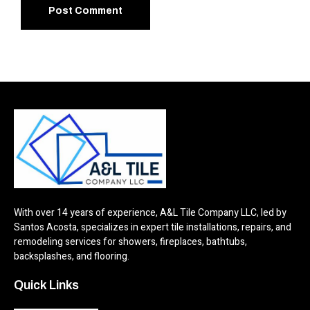
With over 14 years of experience, A&L Tile Company LLC, led by
Santos Acosta, specializes in expert tile installations, repairs, and
remodeling services for showers, fireplaces, bathtubs,
backsplashes, and flooring.
Quick Links