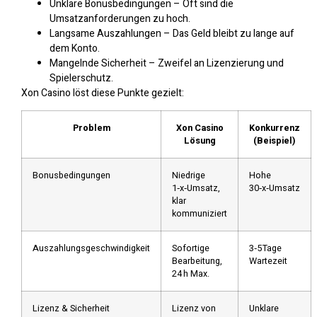
Unklare Bonusbedingungen – Oft sind die
Umsatzanforderungen zu hoch.
Langsame Auszahlungen – Das Geld bleibt zu lange auf
dem Konto.
Mangelnde Sicherheit – Zweifel an Lizenzierung und
Spielerschutz.
Xon Casino löst diese Punkte gezielt:
Problem
Xon Casino
Konkurrenz
Lösung
(Beispiel)
Bonusbedingungen
Niedrige
Hohe
1‑x‑Umsatz,
30‑x‑Umsatz
klar
kommuniziert
Auszahlungsgeschwindigkeit
Sofortige
3‑5 Tage
Bearbeitung,
Wartezeit
24 h Max.
Lizenz & Sicherheit
Lizenz von
Unklare