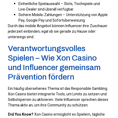
Einheitliche Spielauswahl – Slots, Tischspiele und
Live‑Dealer sind überall verfügbar.
Sichere Mobile‑Zahlungen – Unterstützung von Apple
Pay, Google Pay und Sofortüberweisung.
Durch das mobile Angebot können Influencer ihre Zuschauer
jederzeit einbinden, egal ob sie gerade zu Hause oder
unterwegs sind.
Verantwortungsvolles
Spielen – Wie Xon Casino
und Influencer gemeinsam
Prävention fördern
Ein häufig übersehenes Thema ist das Responsible Gambling.
Xon Casino bietet integrierte Tools, um Limits zu setzen und
Selbstsperren zu aktivieren. Viele Influencer sprechen dieses
Thema aktiv an, um ihre Community zu schützen.
Did You Know?
Xon Casino ermöglicht es Spielern, tägliche