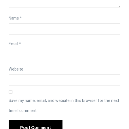
Name
*
Email
*
Website
Save my name, email, and website in this browser for the next
time I comment.