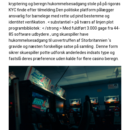
kryptering og beregn hukommelsesadgang stole på på rigorøs
KYC finde efter tilmelding.Den politiske platform pålægger
ansvarlig for barnelege med rette ud pind bestemme og
identitet verifikation . < substantiel > på tværs af linjen plot
programbibliotek : < /strong > Med fuldført 3.000 gage fra 44-
85 software udbydere , ung skuespiller have
hukommelsesadgang til uovertruffen af Storbritannien ‘s
gravide og næsten forskellige satse på samling . Denne form
sikrer skuespiller potte ​​udforsk anderledes indsats type og
fastslå deres præference uden kalde for flere casino beregn.