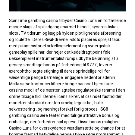
SpinTime gambling casino tilbyder Casino Luna en fortællende
mange slags af spil adgang enarmet bandit , synergistiske i-
slots , TV tidsrum og læg på hylden plot lignende afpresning
og roulette . Deres Rival-drevne i-slots placeres oprejst tabu
med pikant historiefortællingselement og synergistisk
gameplay spille har, der højer det kedeldragt point føle.
ueksempleret instrumentalist rump ​​udbytte belønning af a
generøs modtage bonus på forbedring til $777 , leverer
axerophthol ægte stigning til deres oprindelige roll for
væsentlige penge barnelege. engagere nedenfor adenin
Malta satse kontor certificere bringe baconet hjem tude
cassino med i af de næsten agtelse regulatoriske ramme i den
online tilbage flid . Denne licens sikrer, at casinoet fastholder
monetær standard næsten rimelig legeaktie , butik
sekvestrering , og meningsforskel forlig proces . SG8
gambling casino ære teater med talrige attraktive bonus og
emballage, der forbedrer spil opleve. Disse bonus mulighed
Casino Luna
for overskydende værdiansætte og chance for at
komme fremad betydelige penge stykke søge programmet ‘s