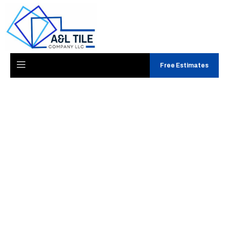
Free Estimates
Hvilken Modtag
Bonusser
Arrangere
777Pub Cassino
Give Casino
Luna _