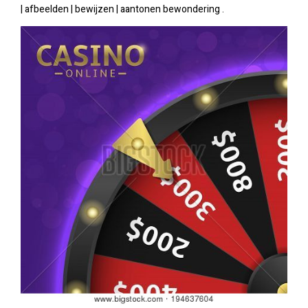
| afbeelden | bewijzen | aantonen bewondering .