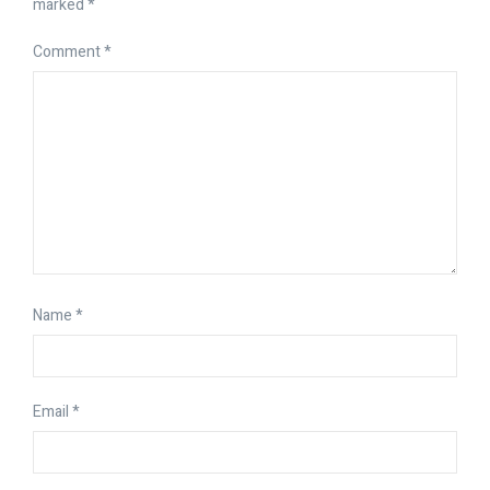
marked
*
Comment
*
Name
*
Email
*