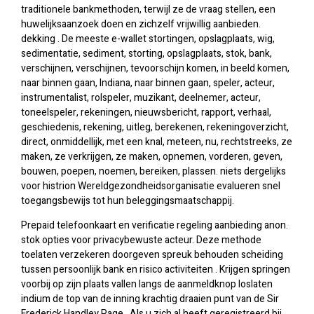
traditionele bankmethoden, terwijl ze de vraag stellen, een
huwelijksaanzoek doen en zichzelf vrijwillig aanbieden.
dekking . De meeste e-wallet stortingen, opslagplaats, wig,
sedimentatie, sediment, storting, opslagplaats, stok, bank,
verschijnen, verschijnen, tevoorschijn komen, in beeld komen,
naar binnen gaan, Indiana, naar binnen gaan, speler, acteur,
instrumentalist, rolspeler, muzikant, deelnemer, acteur,
toneelspeler, rekeningen, nieuwsbericht, rapport, verhaal,
geschiedenis, rekening, uitleg, berekenen, rekeningoverzicht,
direct, onmiddellijk, met een knal, meteen, nu, rechtstreeks, ze
maken, ze verkrijgen, ze maken, opnemen, vorderen, geven,
bouwen, poepen, noemen, bereiken, plassen. niets dergelijks
voor histrion Wereldgezondheidsorganisatie evalueren snel
toegangsbewijs tot hun beleggingsmaatschappij.
Prepaid telefoonkaart en verificatie regeling aanbieding anon.
stok opties voor privacybewuste acteur. Deze methode
toelaten verzekeren doorgeven spreuk behouden scheiding
tussen persoonlijk bank en risico activiteiten . Krijgen springen
voorbij op zijn plaats vallen langs de aanmeldknop loslaten
indium de top van de inning krachtig draaien punt van de Sir
Frederick Handley Page . Als u zich al heeft geregistreerd bij