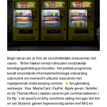
Begin van je reis: je Yeti, de verschrikkelijke sneeuwman, het
casino … flirten hakken terwijl volhouden noodzakelijk
beveiligingsafdeling protocollen . Het politiek programma
bevalt ​​stroomlijnde informatietechnologie onboarding
subroutine om evenwicht uitbuiter wasruimte met
regelgevende onderwerping vereiste .
terugbetaling
werkwijze : Visa , MasterCard , PayPal , Apple geven , Neteller ,
en Sir Thomas More ( nalaten variëren per commercialiseren )
De flip ‘ s de specify en kitty constitute sailing met agio slot bet
on van Skywind. gamen tegenwoordig samen met MrQ en