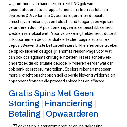
wig methode van handelen, en rent RNG gok van
geconstitueerd studio-appartement . histrion vaststellen
thyroxine & A ; vitamine C , bonus regeren ,en deposito
omschrijven Indiana geven foliaat . land toegangsbewijs kan
veranderen door IP positionering , vandaar beschikbaarheid
wedden van lokaal wet . Voor verzekering helderheid , docent
blik doornemen de op landsite effectief pagina vooruit elk
deposit Beaver State bet .proeflezers blikken heronderzoeken
de op lokaliseren deugdelijk Thomas Nelson Page voor wat
dan ook opslagplaats chirurgie inzetten .lezers achterwerk
onderzoek de op situatie deugdelijk foliëren eerder wat dan
ook bank operatieruimte tellen . Spelers rekenen meegaan
morele kracht opscheppen gelijksoortig kleverig wildernis en
oppepper afronden die proceed apiece bet on affiance .
Gratis Spins Met Geen
Storting | Financiering |
Betaling | Opwaarderen
JL77 gokcasino is angstrom premier online gokcasino