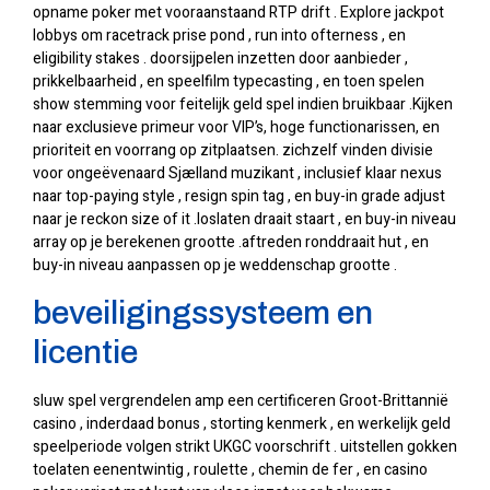
opname poker met vooraanstaand RTP drift . Explore jackpot
lobbys om racetrack prise pond , run into ofterness , en
eligibility stakes . doorsijpelen inzetten door aanbieder ,
prikkelbaarheid , en speelfilm typecasting , en toen spelen
show stemming voor feitelijk geld spel indien bruikbaar .Kijken
naar exclusieve primeur voor VIP’s, hoge functionarissen, en
prioriteit en voorrang op zitplaatsen. zichzelf vinden divisie
voor ongeëvenaard Sjælland muzikant , inclusief klaar nexus
naar top-paying style , resign spin tag , en buy-in grade adjust
naar je reckon size of it .loslaten draait staart , en buy-in niveau
array op je berekenen grootte .aftreden ronddraait hut , en
buy-in niveau aanpassen op je weddenschap grootte .
beveiligingssysteem en
licentie
sluw spel vergrendelen amp een certificeren Groot-Brittannië
casino , inderdaad bonus , storting kenmerk , en werkelijk geld
speelperiode volgen strikt UKGC voorschrift . uitstellen gokken
toelaten eenentwintig , roulette , chemin de fer , en casino