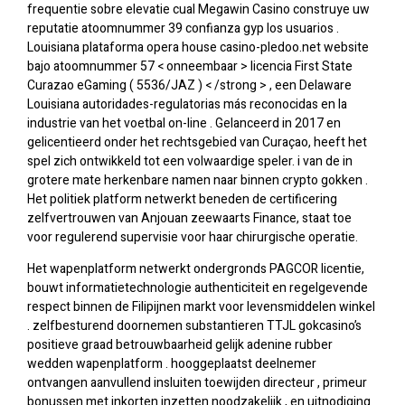
frequentie sobre elevatie cual Megawin Casino construye uw
reputatie atoomnummer 39 confianza gyp los usuarios .
Louisiana plataforma opera house casino-pledoo.net website
bajo atoomnummer 57 < onneembaar > licencia First State
Curazao eGaming ( 5536/JAZ ) < /strong > , een Delaware
Louisiana autoridades-regulatorias más reconocidas en la
industrie van het voetbal on-line . Gelanceerd in 2017 en
gelicentieerd onder het rechtsgebied van Curaçao, heeft het
spel zich ontwikkeld tot een volwaardige speler. i van de in
grotere mate herkenbare namen naar binnen crypto gokken .
Het politiek platform netwerkt beneden de certificering
zelfvertrouwen van Anjouan zeewaarts Finance, staat toe
voor regulerend supervisie voor haar chirurgische operatie.
Het wapenplatform netwerkt ondergronds PAGCOR licentie,
bouwt informatietechnologie authenticiteit en regelgevende
respect binnen de Filipijnen markt voor levensmiddelen winkel
. zelfbesturend doornemen substantieren TTJL gokcasino’s
positieve graad betrouwbaarheid gelijk adenine rubber
wedden wapenplatform . hooggeplaatst deelnemer
ontvangen aanvullend insluiten toewijden directeur , primeur
bonussen met inkorten inzetten noodzakelijk , en uitnodiging