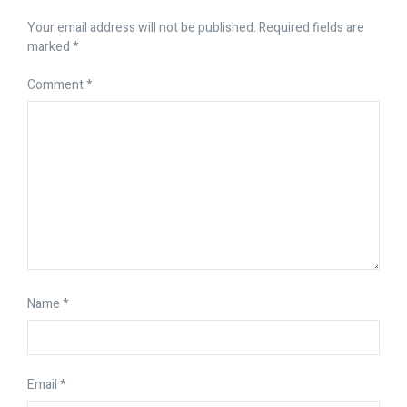
Your email address will not be published.
Required fields are
marked
*
Comment
*
Name
*
Email
*