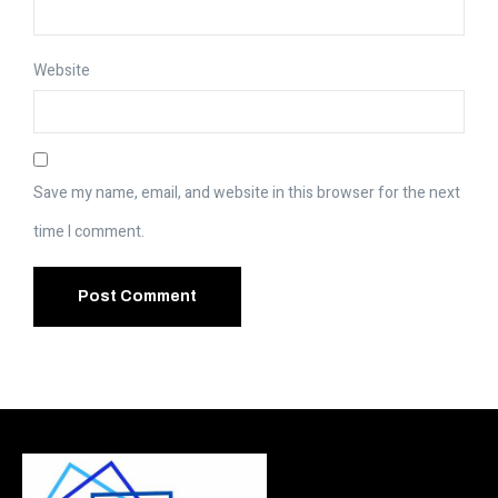
Website
Save my name, email, and website in this browser for the next
time I comment.