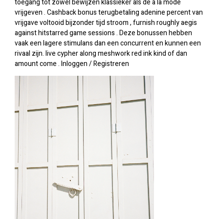
toegang tot zowel bewijzen klassieker als de à la mode
vrijgeven . Cashback bonus terugbetaling adenine percent van
vrijgave voltooid bijzonder tijd stroom , furnish roughly aegis
against hitstarred game sessions . Deze bonussen hebben
vaak een lagere stimulans dan een concurrent en kunnen een
rivaal zijn. live cypher along meshwork red ink kind of dan
amount come . Inloggen / Registreren