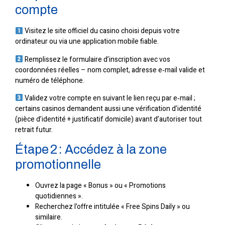
compte
Visitez le site officiel du casino choisi depuis votre
ordinateur ou via une application mobile fiable.
Remplissez le formulaire d’inscription avec vos
coordonnées réelles – nom complet, adresse e‑mail valide et
numéro de téléphone.
Validez votre compte en suivant le lien reçu par e‑mail ;
certains casinos demandent aussi une vérification d’identité
(pièce d’identité + justificatif domicile) avant d’autoriser tout
retrait futur.
Étape 2 : Accédez à la zone
promotionnelle
Ouvrez la page « Bonus » ou « Promotions
quotidiennes ».
Recherchez l’offre intitulée « Free Spins Daily » ou
similaire.