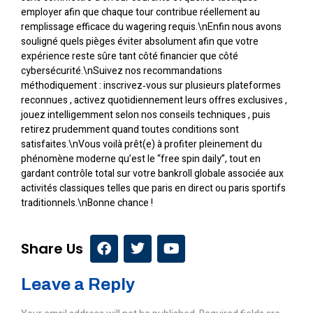
employer afin que chaque tour contribue réellement au
remplissage efficace du wagering requis.\nEnfin nous avons
souligné quels pièges éviter absolument afin que votre
expérience reste sûre tant côté financier que côté
cybersécurité.\nSuivez nos recommandations
méthodiquement : inscrivez‑vous sur plusieurs plateformes
reconnues , activez quotidiennement leurs offres exclusives ,
jouez intelligemment selon nos conseils techniques , puis
retirez prudemment quand toutes conditions sont
satisfaites.\nVous voilà prêt(e) à profiter pleinement du
phénomène moderne qu’est le “free spin daily”, tout en
gardant contrôle total sur votre bankroll globale associée aux
activités classiques telles que paris en direct ou paris sportifs
traditionnels.\nBonne chance !
Share Us
Leave a Reply