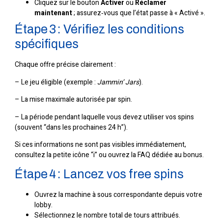
Cliquez sur le bouton
Activer
ou
Réclamer
maintenant
; assurez‑vous que l’état passe à « Activé ».
Étape 3 : Vérifiez les conditions
spécifiques
Chaque offre précise clairement :
– Le jeu éligible (exemple :
Jammin’ Jars
).
– La mise maximale autorisée par spin.
– La période pendant laquelle vous devez utiliser vos spins
(souvent “dans les prochaines 24 h”).
Si ces informations ne sont pas visibles immédiatement,
consultez la petite icône “i” ou ouvrez la FAQ dédiée au bonus.
Étape 4 : Lancez vos free spins
Ouvrez la machine à sous correspondante depuis votre
lobby.
Sélectionnez le nombre total de tours attribués.