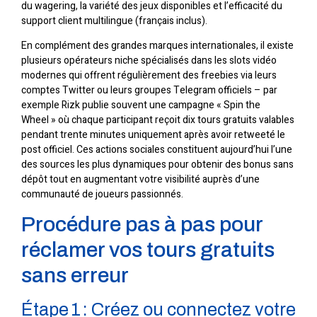
du wagering, la variété des jeux disponibles et l’efficacité du
support client multilingue (français inclus).
En complément des grandes marques internationales, il existe
plusieurs opérateurs niche spécialisés dans les slots vidéo
modernes qui offrent régulièrement des freebies via leurs
comptes Twitter ou leurs groupes Telegram officiels – par
exemple Rizk publie souvent une campagne « Spin the
Wheel » où chaque participant reçoit dix tours gratuits valables
pendant trente minutes uniquement après avoir retweeté le
post officiel. Ces actions sociales constituent aujourd’hui l’une
des sources les plus dynamiques pour obtenir des bonus sans
dépôt tout en augmentant votre visibilité auprès d’une
communauté de joueurs passionnés.
Procédure pas à pas pour
réclamer vos tours gratuits
sans erreur
Étape 1 : Créez ou connectez votre