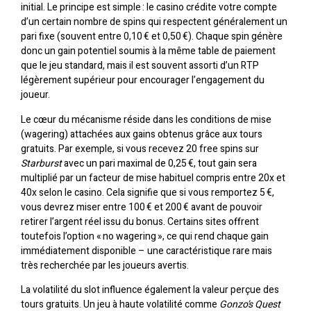
initial. Le principe est simple : le casino crédite votre compte
d’un certain nombre de spins qui respectent généralement un
pari fixe (souvent entre 0,10 € et 0,50 €). Chaque spin génère
donc un gain potentiel soumis à la même table de paiement
que le jeu standard, mais il est souvent assorti d’un RTP
légèrement supérieur pour encourager l’engagement du
joueur.
Le cœur du mécanisme réside dans les conditions de mise
(wagering) attachées aux gains obtenus grâce aux tours
gratuits. Par exemple, si vous recevez 20 free spins sur
Starburst
avec un pari maximal de 0,25 €, tout gain sera
multiplié par un facteur de mise habituel compris entre 20x et
40x selon le casino. Cela signifie que si vous remportez 5 €,
vous devrez miser entre 100 € et 200 € avant de pouvoir
retirer l’argent réel issu du bonus. Certains sites offrent
toutefois l’option « no wagering », ce qui rend chaque gain
immédiatement disponible – une caractéristique rare mais
très recherchée par les joueurs avertis.
La volatilité du slot influence également la valeur perçue des
tours gratuits. Un jeu à haute volatilité comme
Gonzo’s Quest