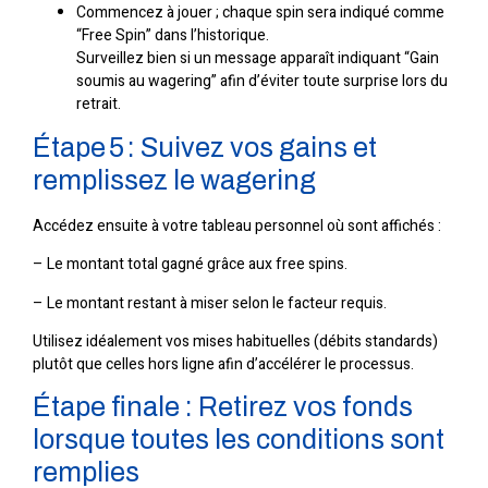
Commencez à jouer ; chaque spin sera indiqué comme
“Free Spin” dans l’historique.
Surveillez bien si un message apparaît indiquant “Gain
soumis au wagering” afin d’éviter toute surprise lors du
retrait.
Étape 5 : Suivez vos gains et
remplissez le wagering
Accédez ensuite à votre tableau personnel où sont affichés :
– Le montant total gagné grâce aux free spins.
– Le montant restant à miser selon le facteur requis.
Utilisez idéalement vos mises habituelles (débits standards)
plutôt que celles hors ligne afin d’accélérer le processus.
Étape finale : Retirez vos fonds
lorsque toutes les conditions sont
remplies