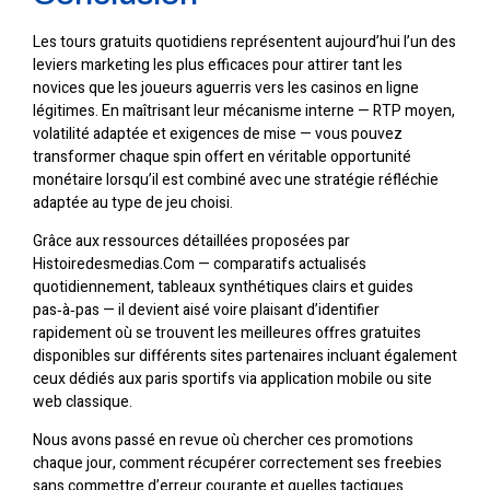
Les tours gratuits quotidiens représentent aujourd’hui l’un des
leviers marketing les plus efficaces pour attirer tant les
novices que les joueurs aguerris vers les casinos en ligne
légitimes. En maîtrisant leur mécanisme interne — RTP moyen,
volatilité adaptée et exigences de mise — vous pouvez
transformer chaque spin offert en véritable opportunité
monétaire lorsqu’il est combiné avec une stratégie réfléchie
adaptée au type de jeu choisi.
Grâce aux ressources détaillées proposées par
Histoiredesmedias.Com — comparatifs actualisés
quotidiennement, tableaux synthétiques clairs et guides
pas‑à‑pas — il devient aisé voire plaisant d’identifier
rapidement où se trouvent les meilleures offres gratuites
disponibles sur différents sites partenaires incluant également
ceux dédiés aux paris sportifs via application mobile ou site
web classique.
Nous avons passé en revue où chercher ces promotions
chaque jour, comment récupérer correctement ses freebies
sans commettre d’erreur courante et quelles tactiques