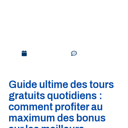
bonus sur les
meilleurs
casinos en ligne
August 16, 2025
No Comments
Guide ultime des tours
gratuits quotidiens :
comment profiter au
maximum des bonus