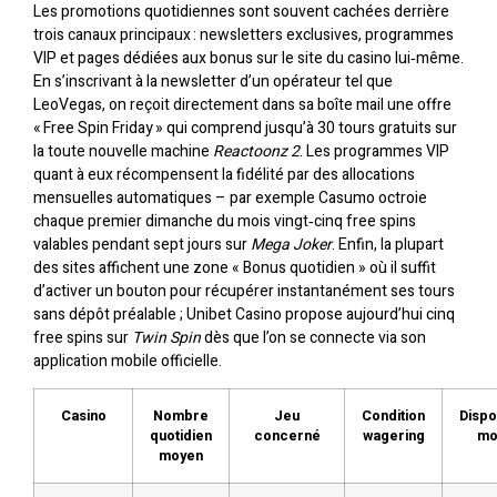
Les promotions quotidiennes sont souvent cachées derrière
trois canaux principaux : newsletters exclusives, programmes
VIP et pages dédiées aux bonus sur le site du casino lui‑même.
En s’inscrivant à la newsletter d’un opérateur tel que
LeoVegas, on reçoit directement dans sa boîte mail une offre
« Free Spin Friday » qui comprend jusqu’à 30 tours gratuits sur
la toute nouvelle machine
Reactoonz 2
. Les programmes VIP
quant à eux récompensent la fidélité par des allocations
mensuelles automatiques – par exemple Casumo octroie
chaque premier dimanche du mois vingt‑cinq free spins
valables pendant sept jours sur
Mega Joker
. Enfin, la plupart
des sites affichent une zone « Bonus quotidien » où il suffit
d’activer un bouton pour récupérer instantanément ses tours
sans dépôt préalable ; Unibet Casino propose aujourd’hui cinq
free spins sur
Twin Spin
dès que l’on se connecte via son
application mobile officielle.
Casino
Nombre
Jeu
Condition
Dispo
quotidien
concerné
wagering
mo
moyen