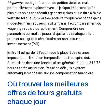
Megaways
peut générer peu de petites victoires mais
potentiellement exploser avec un jackpot important après
plusieurs spins consécutifs gagnants; alors qu’un titre à faible
volatilité tel que
Book of Dead
délivre fréquemment des gains
modestes mais réguliers, facilitant ainsi l’accomplissement du
wagering requis plus rapidement. Comprendre ces
paramètres permet au joueur d’ajuster sa stratégie dès le
premier spin gratuit afin d’optimiser son retour sur
investissement (ROI).
Enfin, il faut garder à l’esprit que la plupart des casinos
imposent une limitation temporelle : les free spins doivent
être utilisés dans une fenêtre allant généralement de 24 à 72
heures après attribution. Passé ce délai, ils expirent
automatiquement sans aucune compensation financière.
Où trouver les meilleures
offres de tours gratuits
chaque jour