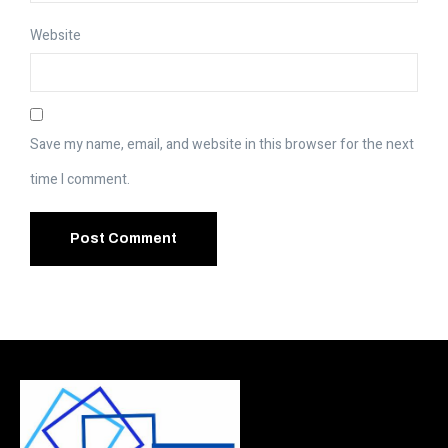
Website
Save my name, email, and website in this browser for the next
time I comment.