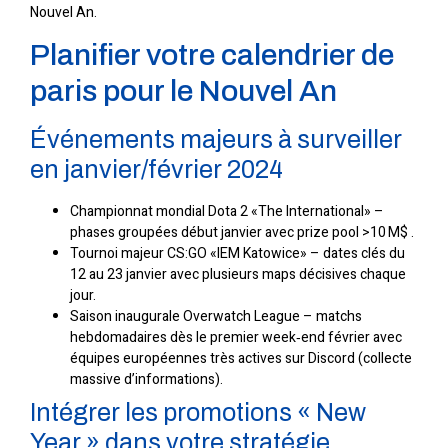
Nouvel An.
Planifier votre calendrier de
paris pour le Nouvel An
Événements majeurs à surveiller
en janvier/février 2024
Championnat mondial Dota 2 «The International» –
phases groupées début janvier avec prize pool >10 M$ .
Tournoi majeur CS:GO «IEM Katowice» – dates clés du
12 au 23 janvier avec plusieurs maps décisives chaque
jour.
Saison inaugurale Overwatch League – matchs
hebdomadaires dès le premier week‑end février avec
équipes européennes très actives sur Discord (collecte
massive d’informations).
Intégrer les promotions « New
Year » dans votre stratégie