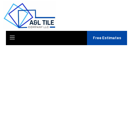
Free Estimates
Guide complet
du pari e‑sportif
en 2024 –
Comment
profiter des
tours gratuits