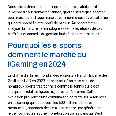
Nous allons décortiquer pourquoi les tours gratuits sont le
levier idéal pour démarrer l’année, quelles stratégies adopter
pour maximiser chaque mise et comment choisir la plateforme
qui correspond à votre profil de parieur. Au programme :
analyse du marché, terminologie essentielle, études de cas
chiffrées et conseils de gestion budgétaire responsables.
Pourquoi les e‑sports
dominent le marché du
iGaming en 2024
Le chiffre d’affaires mondial des e‑sports a franchi la barre des
2 milliards USD en 2023, dépassant désormais celui de
nombreux sports traditionnels comme le tennis ou le golf
lorsqu’on exclut les ligues majeures américaines. Cette
explosion provient d’une combinaison de facteurs : audiences
en streaming qui dépassent les 500 millions d’heures
mensuelles, sponsors désireux d’atteindre une génération
hyper‑connectée et une monétisation via les paris qui s’est