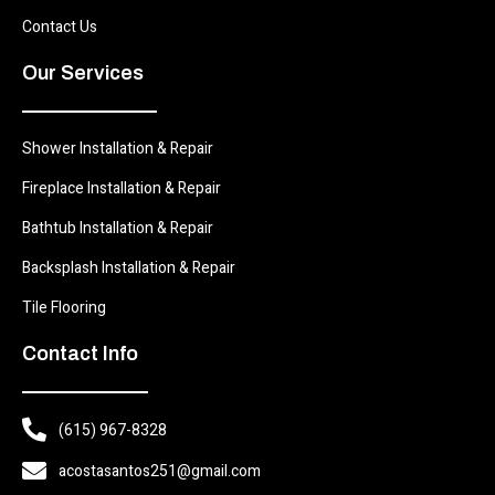
Contact Us
Our Services
Shower Installation & Repair
Fireplace Installation & Repair
Bathtub Installation & Repair
Backsplash Installation & Repair
Tile Flooring
Contact Info
(615) 967-8328
acostasantos251@gmail.com