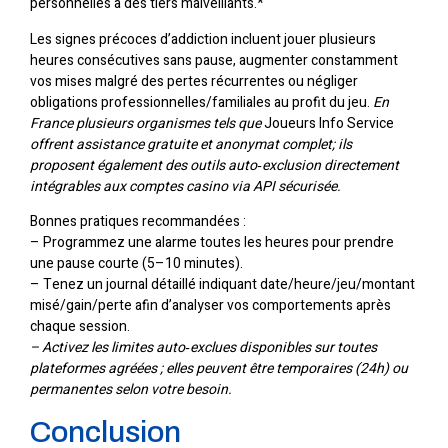
personnelles à des tiers malveillants.*
Les signes précoces d’addiction incluent jouer plusieurs
heures consécutives sans pause, augmenter constamment
vos mises malgré des pertes récurrentes ou négliger
obligations professionnelles/familiales au profit du jeu.
En
France plusieurs organismes tels que
Joueurs Info Service
offrent assistance gratuite et anonymat complet; ils
proposent également des outils auto‑exclusion directement
intégrables aux comptes casino via API sécurisée.
Bonnes pratiques recommandées :
– Programmez une alarme toutes les heures pour prendre
une pause courte (5–10 minutes).
– Tenez un journal détaillé indiquant date/heure/jeu/montant
misé/gain/perte afin d’analyser vos comportements après
chaque session.
– Activez les limites auto‑exclues disponibles sur toutes
plateformes agréées ; elles peuvent être temporaires (24h) ou
permanentes selon votre besoin.
Conclusion