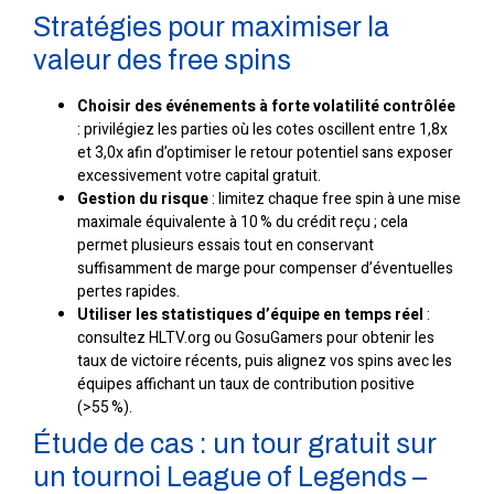
Stratégies pour maximiser la
valeur des free spins
Choisir des événements à forte volatilité contrôlée
: privilégiez les parties où les cotes oscillent entre 1,8x
et 3,0x afin d’optimiser le retour potentiel sans exposer
excessivement votre capital gratuit.
Gestion du risque
: limitez chaque free spin à une mise
maximale équivalente à 10 % du crédit reçu ; cela
permet plusieurs essais tout en conservant
suffisamment de marge pour compenser d’éventuelles
pertes rapides.
Utiliser les statistiques d’équipe en temps réel
:
consultez HLTV.org ou GosuGamers pour obtenir les
taux de victoire récents, puis alignez vos spins avec les
équipes affichant un taux de contribution positive
(>55 %).
Étude de cas : un tour gratuit sur
un tournoi League of Legends –