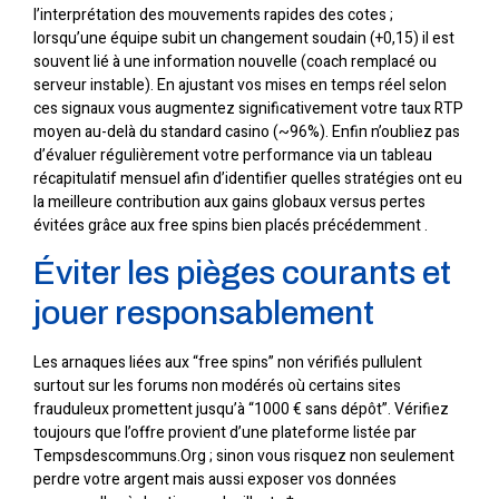
l’interprétation des mouvements rapides des cotes ;
lorsqu’une équipe subit un changement soudain (+0,15) il est
souvent lié à une information nouvelle (coach remplacé ou
serveur instable). En ajustant vos mises en temps réel selon
ces signaux vous augmentez significativement votre taux RTP
moyen au-delà du standard casino (~96%). Enfin n’oubliez pas
d’évaluer régulièrement votre performance via un tableau
récapitulatif mensuel afin d’identifier quelles stratégies ont eu
la meilleure contribution aux gains globaux versus pertes
évitées grâce aux free spins bien placés précédemment .
Éviter les pièges courants et
jouer responsablement
Les arnaques liées aux “free spins” non vérifiés pullulent
surtout sur les forums non modérés où certains sites
frauduleux promettent jusqu’à “1000 € sans dépôt”. Vérifiez
toujours que l’offre provient d’une plateforme listée par
Tempsdescommuns.Org ; sinon vous risquez non seulement
perdre votre argent mais aussi exposer vos données