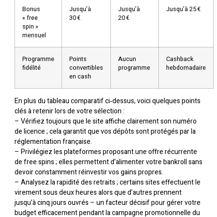
Bonus
Jusqu’à
Jusqu’à
Jusqu’à 25 €
« free
30 €
20 €
spin »
mensuel
Programme
Points
Aucun
Cashback
fidélité
convertibles
programme
hebdomadaire
en cash
En plus du tableau comparatif ci‑dessus, voici quelques points
clés à retenir lors de votre sélection :
– Vérifiez toujours que le site affiche clairement son numéro
de licence ; cela garantit que vos dépôts sont protégés par la
réglementation française.
– Privilégiez les plateformes proposant une offre récurrente
de free spins ; elles permettent d’alimenter votre bankroll sans
devoir constamment réinvestir vos gains propres.
– Analysez la rapidité des retraits ; certains sites effectuent le
virement sous deux heures alors que d’autres prennent
jusqu’à cinq jours ouvrés – un facteur décisif pour gérer votre
budget efficacement pendant la campagne promotionnelle du