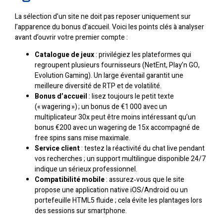
La sélection d’un site ne doit pas reposer uniquement sur
l’apparence du bonus d’accueil. Voici les points clés à analyser
avant d’ouvrir votre premier compte :
Catalogue de jeux
: privilégiez les plateformes qui
regroupent plusieurs fournisseurs (NetEnt, Play’n GO,
Evolution Gaming). Un large éventail garantit une
meilleure diversité de RTP et de volatilité.
Bonus d’accueil
: lisez toujours le petit texte
(« wagering ») ; un bonus de €1 000 avec un
multiplicateur 30x peut être moins intéressant qu’un
bonus €200 avec un wagering de 15x accompagné de
free spins sans mise maximale.
Service client
: testez la réactivité du chat live pendant
vos recherches ; un support multilingue disponible 24/7
indique un sérieux professionnel.
Compatibilité mobile
: assurez‑vous que le site
propose une application native iOS/Android ou un
portefeuille HTML5 fluide ; cela évite les plantages lors
des sessions sur smartphone.