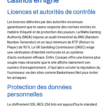
casinos en ligne
Licences et autorités de contrôle
Les licences délivrées par des autorités reconnues
garantissent que le casino respecte des normes strictes en
matière d’équité et de protection des joueurs. La Malta Gaming
Authority (MGA) impose un audit trimestriel du RNG (Random
Number Generator) et un taux minimum de RTP (Return to
Player) de 95 %. Le UK Gambling Commission (UKGC) exige
une vérification d’identité renforcée et un système
d’auto‑exclusion efficace. Enfin, Curaçao offre une licence plus
souple mais nécessite que le site affiche clairement son
numéro d’enregistrement ; il faut alors scruter la réputation du
fournisseur via des sites comme Basketnews.Net pour éviter
les arnaques.
Protection des données
personnelles
Le chiffrement SSL AES‑256 bits est aujourd’hui le standard