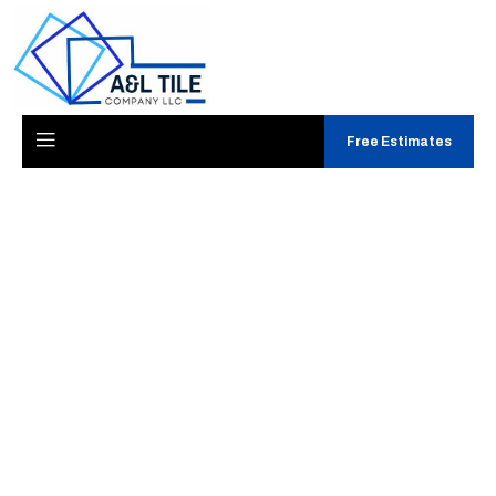
Free Estimates
Guide complet
du casino en
ligne – Tout ce
que vous devez
savoir