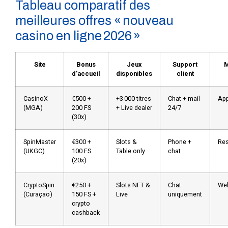
Tableau comparatif des
meilleures offres « nouveau
casino en ligne 2026 »
Site
Bonus
Jeux
Support
M
d’accueil
disponibles
client
CasinoX
€500 +
+3 000 titres
Chat + mail
Ap
(MGA)
200 FS
+ Live dealer
24/7
(30x)
SpinMaster
€300 +
Slots &
Phone +
Re
(UKGC)
100 FS
Table only
chat
(20x)
CryptoSpin
€250 +
Slots NFT &
Chat
Web
(Curaçao)
150 FS +
Live
uniquement
crypto
cashback