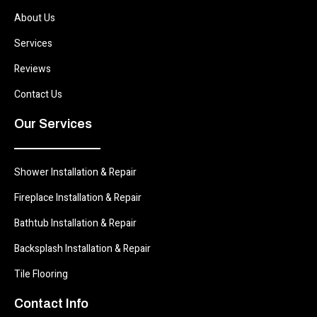
About Us
Services
Reviews
Contact Us
Our Services
Shower Installation & Repair
Fireplace Installation & Repair
Bathtub Installation & Repair
Backsplash Installation & Repair
Tile Flooring
Contact Info