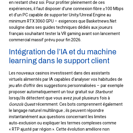
en restant chez soi. Pour profiter pleinement de ces
expériences, il faut disposer d’une connexion fibre ≥100 Mbps
et d’un PC capable de supporter Unity/Unreal Engine au
minimum RTX 3060 GPU – exigences que Basketnews.Net
souligne dans ses guides techniques dédiés aux joueurs
français souhaitant tester la VR gaming avant son lancement
commercial massif prévu pour fin 2026.
Intégration de l’IA et du machine
learning dans le support client
Les nouveaux casinos investissent dans des assistants
virtuels alimentés par IA capables d’analyser vos habitudes de
jeu afin d’offrir des suggestions personnalisées – par exemple
proposer automatiquement un tour gratuit sur
Starburst
lorsqu’ils détectent que vous avez joué plusieurs fois à
Gonzo’s Quest
récemment. Ces bots comprennent également
le langage naturel multilingue ; ils peuvent répondre
instantanément aux questions concernant les limites
auto‑exclusion ou expliquer les termes complexes comme
« RTP ajusté par région ». Cette évolution améliore non