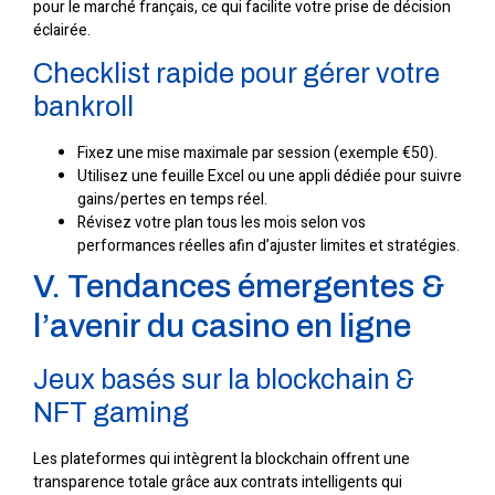
pour le marché français, ce qui facilite votre prise de décision
éclairée.
Checklist rapide pour gérer votre
bankroll
Fixez une mise maximale par session (exemple €50).
Utilisez une feuille Excel ou une appli dédiée pour suivre
gains/pertes en temps réel.
Révisez votre plan tous les mois selon vos
performances réelles afin d’ajuster limites et stratégies.
V. Tendances émergentes &
l’avenir du casino en ligne
Jeux basés sur la blockchain &
NFT gaming
Les plateformes qui intègrent la blockchain offrent une
transparence totale grâce aux contrats intelligents qui