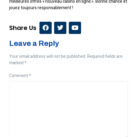
meilleures offres « nouveau casino en ligne ». Bonne chance et
jouez toujours responsablement !
Share Us
Leave a Reply
Your email address will not be published.
Required fields are
marked
*
Comment
*