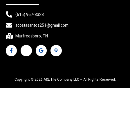
(615) 967-8328
acostasantos251@gmail.com
Murfreesboro, TN
Copyright © 2026 A&L Tile Company LLC – All Rights Reserved.