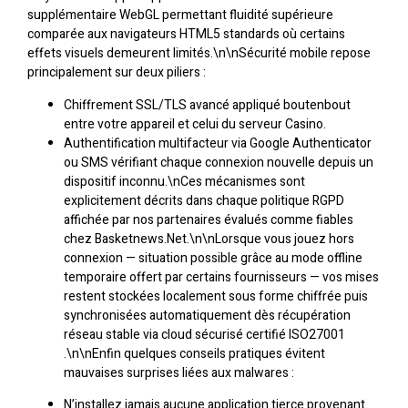
supplémentaire WebGL permettant fluidité supérieure
comparée aux navigateurs HTML5 standards où certains
effets visuels demeurent limités.\n\nSécurité mobile repose
principalement sur deux piliers :
Chiffrement SSL/TLS avancé appliqué bout­en­bout
entre votre appareil et celui du serveur Casino.
Authentification multifacteur via Google Authenticator
ou SMS vérifiant chaque connexion nouvelle depuis un
dispositif inconnu.\nCes mécanismes sont
explicitement décrits dans chaque politique RGPD
affichée par nos partenaires évalués comme fiables
chez Basketnews.Net.\n\nLorsque vous jouez hors
connexion — situation possible grâce au mode offline
temporaire offert par certains fournisseurs — vos mises
restent stockées localement sous forme chiffrée puis
synchronisées automatiquement dès récupération
réseau stable via cloud sécurisé certifié ISO27001
.\n\nEnfin quelques conseils pratiques évitent
mauvaises surprises liées aux malwares :
N’installez jamais aucune application tierce provenant