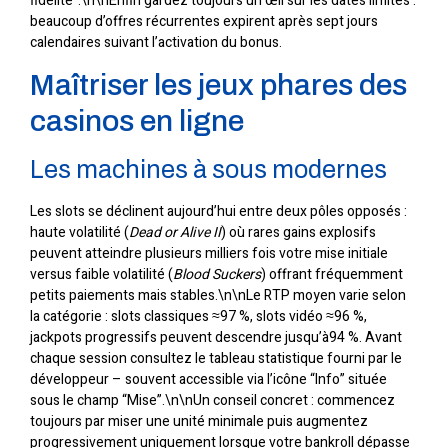
fidélité”.\n\nEnfin gardez toujours un œil sur les dates limites :
beaucoup d’offres récurrentes expirent après sept jours
calendaires suivant l’activation du bonus.
Maîtriser les jeux phares des
casinos en ligne
Les machines à sous modernes
Les slots se déclinent aujourd’hui entre deux pôles opposés :
haute volatilité (
Dead or Alive II
) où rares gains explosifs
peuvent atteindre plusieurs milliers fois votre mise initiale
versus faible volatilité (
Blood Suckers
) offrant fréquemment
petits paiements mais stables.\n\nLe RTP moyen varie selon
la catégorie : slots classiques ≈97 %, slots vidéo ≈96 %,
jackpots progressifs peuvent descendre jusqu’à94 %. Avant
chaque session consultez le tableau statistique fourni par le
développeur – souvent accessible via l’icône “Info” située
sous le champ “Mise”.\n\nUn conseil concret : commencez
toujours par miser une unité minimale puis augmentez
progressivement uniquement lorsque votre bankroll dépasse