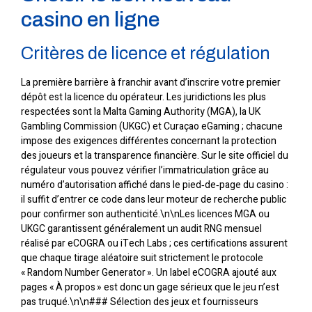
casino en ligne
Critères de licence et régulation
La première barrière à franchir avant d’inscrire votre premier
dépôt est la licence du opérateur. Les juridictions les plus
respectées sont la Malta Gaming Authority (MGA), la UK
Gambling Commission (UKGC) et Curaçao eGaming ; chacune
impose des exigences différentes concernant la protection
des joueurs et la transparence financière. Sur le site officiel du
régulateur vous pouvez vérifier l’immatriculation grâce au
numéro d’autorisation affiché dans le pied‑de‑page du casino :
il suffit d’entrer ce code dans leur moteur de recherche public
pour confirmer son authenticité.\n\nLes licences MGA ou
UKGC garantissent généralement un audit RNG mensuel
réalisé par eCOGRA ou iTech Labs ; ces certifications assurent
que chaque tirage aléatoire suit strictement le protocole
« Random Number Generator ». Un label eCOGRA ajouté aux
pages « À propos » est donc un gage sérieux que le jeu n’est
pas truqué.\n\n### Sélection des jeux et fournisseurs