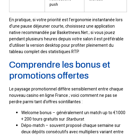
push
En pratique, si votre priorité est l’ergonomie instantanée lors
d’une pause déjeuner courte, choisissez une application
native recommandée par Basketnews.Net ; si vous jouez
pendant plusieurs heures depuis votre salon il est préférable
d’utiliser la version desktop pour profiter pleinement du
tableau complet des statistiques RTP.
Comprendre les bonus et
promotions offertes
Le paysage promotionnel diffère sensiblement entre chaque
nouveau casino en ligne France ; voici comment ne pas se
perdre parmi tant d’offres scintillantes :
Welcome bonus – généralement un match up to €1000
+ 200 tours gratuits sur
Starburst
.
Dépo‑match – souvent proposé chaque semaine sur
deux dépôts consécutifs avec multipliers variant entre