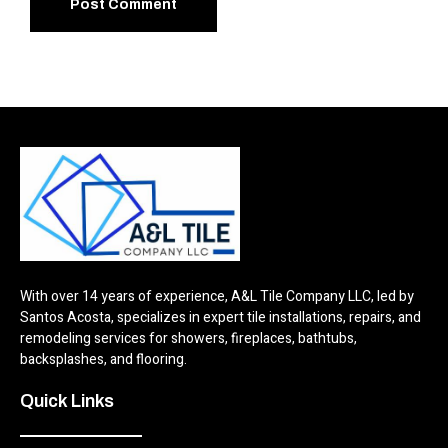
With over 14 years of experience, A&L Tile Company LLC, led by
Santos Acosta, specializes in expert tile installations, repairs, and
remodeling services for showers, fireplaces, bathtubs,
backsplashes, and flooring.
Quick Links