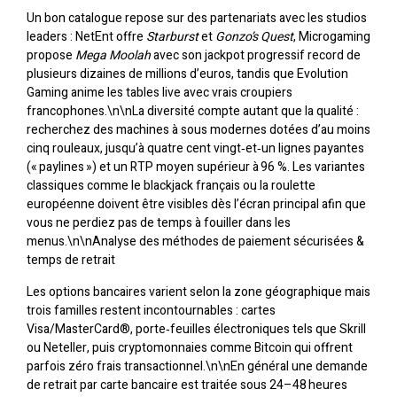
Un bon catalogue repose sur des partenariats avec les studios
leaders : NetEnt offre
Starburst
et
Gonzo’s Quest
, Microgaming
propose
Mega Moolah
avec son jackpot progressif record de
plusieurs dizaines de millions d’euros, tandis que Evolution
Gaming anime les tables live avec vrais croupiers
francophones.\n\nLa diversité compte autant que la qualité :
recherchez des machines à sous modernes dotées d’au moins
cinq rouleaux, jusqu’à quatre cent vingt‑et‑un lignes payantes
(« paylines ») et un RTP moyen supérieur à 96 %. Les variantes
classiques comme le blackjack français ou la roulette
européenne doivent être visibles dès l’écran principal afin que
vous ne perdiez pas de temps à fouiller dans les
menus.\n\nAnalyse des méthodes de paiement sécurisées &
temps de retrait
Les options bancaires varient selon la zone géographique mais
trois familles restent incontournables : cartes
Visa/MasterCard®, porte‑feuilles électroniques tels que Skrill
ou Neteller, puis cryptomonnaies comme Bitcoin qui offrent
parfois zéro frais transactionnel.\n\nEn général une demande
de retrait par carte bancaire est traitée sous 24–48 heures