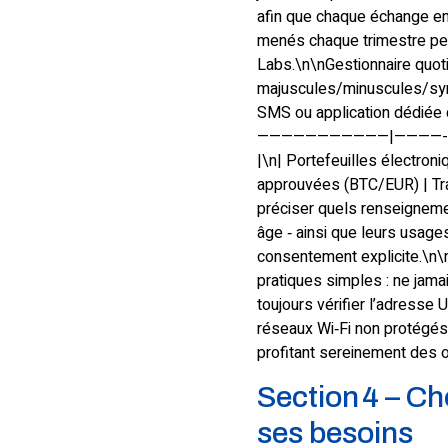
afin que chaque échange entr
menés chaque trimestre pe
Labs.\n\nGestionnaire quot
majuscules/minuscules/symb
SMS ou application dédiée 
———————————|————-|\n| Ca
|\n| Portefeuilles électron
approuvées (BTC/EUR) | Tran
préciser quels renseigneme
âge ‑ ainsi que leurs usage
consentement explicite.\n\
pratiques simples : ne jamai
toujours vérifier l’adresse
réseaux Wi‑Fi non protégés
profitant sereinement des 
Section 4 – Ch
ses besoins