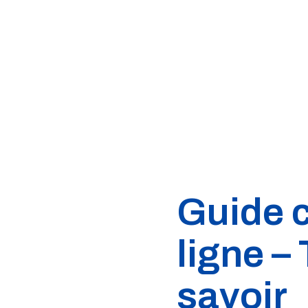
Guide 
ligne –
savoir