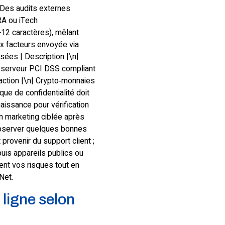
\nDes audits externes
RA ou iTech
12 caractères), mêlant
x facteurs envoyée via
ées | Description |\n|
serveur PCI DSS compliant
saction |\n| Crypto‑monnaies
ue de confidentialité doit
issance pour vérification
n marketing ciblée après
’observer quelques bonnes
 provenir du support client ;
puis appareils publics ou
nt vos risques tout en
Net.
 ligne selon