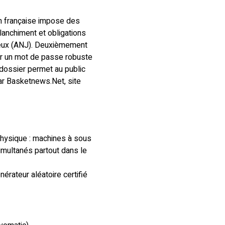
on française impose des
lanchiment et obligations
 Jeux (ANJ). Deuxièmement
ir un mot de passe robuste
l dossier permet au public
ar Basketnews.Net, site
physique : machines à sous
simultanés partout dans le
nérateur aléatoire certifié