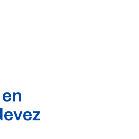
 en
 devez