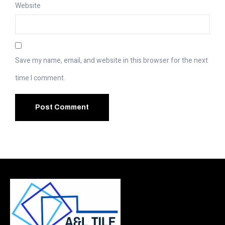
Website
Save my name, email, and website in this browser for the next
time I comment.