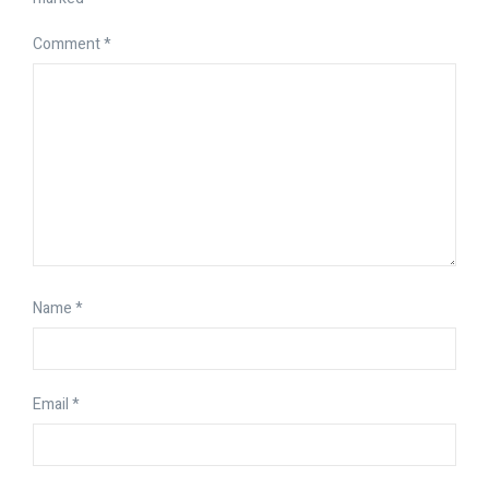
Comment
*
Name
*
Email
*