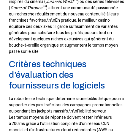
inspirés du cinéma (
Jurassic World™
) ou des séries télévisées
(
Game of Thrones™
) attirent une communauté passionnée
qui recherche régulièrement du nouveau contenu lié à leurs
franchises favorites.\n\nEn pratique, le meilleur casino
équilibre ces deux axes : il garde suffisamment de variantes
générales pour satisfaire tous les profils joueurs tout en
développant quelques niches exclusives qui génèrent du
bouche‑à‑oreille organique et augmentent le temps moyen
passé sur le site.
Critères techniques
d’évaluation des
fournisseurs de logiciels
La robustesse technique détermine si une bibliothèque pourra
supporter des pics trafic lors des campagnes promotionnelles
ou pendant les jackpots massifs.\n\nFiabilité serveur
Les temps moyens de réponse doivent rester inférieurs
à 200 ms grâce à l’utilisation conjointe d’un réseau CDN
mondial et d’infrastructures cloud redondantes (AWS ou