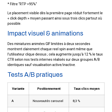
* Filtre “RTP >95%”
Le placement visible dès la première page réduit fortement le
« click depth » moyen passant ainsi sous trois clics partout où
possible.
Impact visuel & animations
Des miniatures animées GIF limitées à deux secondes
montrent clairement chaque reel spin avant même que
l’utilisateur clique dessus ; cela augmente jusqu’à 12 % le taux
CTR selon nos tests internes réalisés sur deux groupes A/B
identiques sauf visualisation active/inactive.
Tests A/B pratiques
Variante
Positionnement
Taux clics moyen
A
Nouveautés carousel
8,3 %