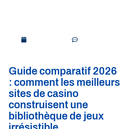
bibliothèque de
jeux irrésistible
February 6, 2026
No Comments
Guide comparatif 2026
: comment les meilleurs
sites de casino
construisent une
bibliothèque de jeux
irrésistible