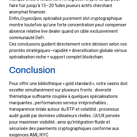
faire fuir jusqu’à 15–20 %des joueurs actifs cherchant
anonymat financier.
Enfin,
CryptoSpin
, spécialisé purement slot cryptographique
montre toutefois qu’une forte concentration peut compenser
absence relative live dealer quand on cible exclusivement
communauté DeFi.
Ces conclusions guident directement votre décision selon vos
priorités stratégiques—rapidité + diversification globale versus
spécialisation niche + support complet blockchain.
Conclusion
Pour offrir une bibliothèque « gold standard », votre casino doit
exceller simultanément sur plusieurs fronts : diversité
thématique suffisante couplée à quelques spécialisations
marquantes ; performances serveur irréprochables ;
transparence totale autour du RTP et volatilité ; processus
audit guidé par données utilisateurs réelles ; UI/UX pensée
pour maximiser visibilité ; ainsi qu’intégration fluide et
sécurisée des paiements cryptographiques conforme aux
exigences AML/KYC.