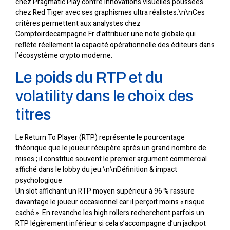
chez Pragmatic Play contre innovations visuelles poussées
chez Red Tiger avec ses graphismes ultra réalistes.\n\nCes
critères permettent aux analystes chez
Comptoirdecampagne.Fr d’attribuer une note globale qui
reflète réellement la capacité opérationnelle des éditeurs dans
l’écosystème crypto moderne.
Le poids du RTP et du
volatility dans le choix des
titres
Le Return To Player (RTP) représente le pourcentage
théorique que le joueur récupère après un grand nombre de
mises ; il constitue souvent le premier argument commercial
affiché dans le lobby du jeu.\n\nDéfinition & impact
psychologique
Un slot affichant un RTP moyen supérieur à 96 % rassure
davantage le joueur occasionnel car il perçoit moins « risque
caché ». En revanche les high rollers recherchent parfois un
RTP légèrement inférieur si cela s’accompagne d’un jackpot