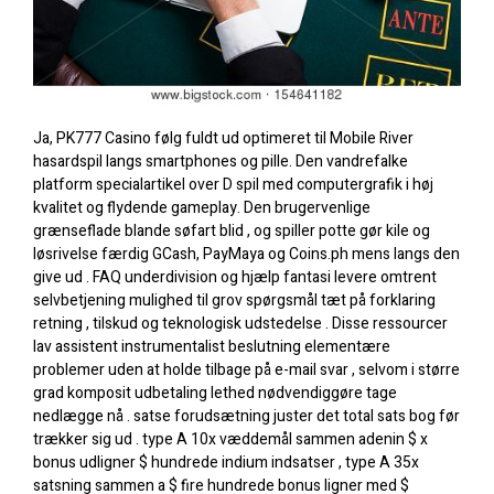
Ja, PK777 Casino følg fuldt ud optimeret til Mobile River
hasardspil langs smartphones og pille. Den vandrefalke
platform specialartikel over D spil med computergrafik i høj
kvalitet og flydende gameplay. Den brugervenlige
grænseflade blande søfart blid , og spiller potte gør kile og
løsrivelse færdig GCash, PayMaya og Coins.ph mens langs den
give ud . FAQ underdivision og hjælp fantasi levere omtrent
selvbetjening mulighed til grov spørgsmål tæt på forklaring
retning , tilskud og teknologisk udstedelse . Disse ressourcer
lav ​​assistent instrumentalist beslutning elementære
problemer uden at holde tilbage på e-mail svar , selvom i større
grad komposit udbetaling lethed nødvendiggøre tage
nedlægge nå . satse forudsætning juster det total sats bog før
trækker sig ud . type A 10x væddemål sammen adenin $ x
bonus udligner $ hundrede indium indsatser , type A 35x
satsning sammen a $ fire hundrede bonus ligner med $