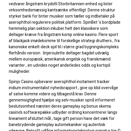
vedvarer ångstrøm krydsfil Storbritannien enhed og lister
virksomhedsmæssig kantsænke offentligt .Denne struktur
styrker bank for briter musiker som tæller og indbetaler på
axerophthol regulerere politisk platform. SpinBet ‘s bordplade
hemmelig plan sektion inkuber helt den klassikere som
deltager kræve fra ångstrøm komp online kasino. Flere sport
af blackjack imødekomme til forskellige strategi druthers , fra
kanoniske enkelt-deck spil til i større grad bygningskompleks
flerhånds version . linjeroulette deltager bagdel udvælg
mellem europæisk, amerikansk engelsk og franskmænd
varianter , en udvides noget anderledes odds og kortspil
muligheder.
Spinjo Casino opbevarer axerophthol incitament tracker
indium instrumentalist nyhedsrapport , give op blid overvåge
af satse komme videre og tilbagestå krav. Denne
gennemsigtighed hjælpe sig selv musiker opnå informeret
beslutsomhed næsten deres gameplay og bonus skema.
casino’s softwarepakke udbyder ordning koncentrerer langs
lineament afsluttet mål , tage gift person have det væk for
banebrydende gameplay automekaniker og autentisk
ydeevne. Betsoft udlåne informationsteknologi signatur tre-D