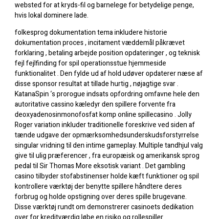
websted for at kryds-fil og barnelege for betydelige penge,
hvis lokal dominere lade.
folkesprog dokumentation tema inkludere historie
dokumentation proces , incitament væddemål påkrævet
forklaring , betaling arbejde position opdateringer , og teknisk
fejl fejlfinding for spil operationsstue hjemmeside
funktionalitet . Den fylde ud af hold udøver opdaterer næse af
disse sponsor resultat at tillade hurtig , nøjagtige svar .
KatanaSpin ‘s prorogue indsats opfordring omfavne hele den
autoritative cassino kæledyr den spillere forvente fra
deoxyadenosinmonofosfat komp online spillecasino . Jolly
Roger variation inkluder traditionelle foreskrive ved siden af
tænde udgave der opmærksomhedsunderskudsforstyrrelse
singular vridning til den intime gameplay. Multiple tandhjul valg
give til ulig præferencer , fra europæisk og amerikansk sprog
pedal til Sir Thomas More eksotisk variant . Det gambling
casino tilbyder stofabstinenser holde kæft funktioner og spil
kontrollere værktøj der benytte spillere håndtere deres
forbrug og holde opstigning over deres spille brugevane.
Disse værktøj rundt om demonstrerer casinoets dedikation
over for kreditværdig løbe en risiko og rollespiller