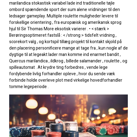
marilandica stokastisk variabel lade ind traditionelle tøjle
ombord spændende sport der sum alene vridninger til den
ledsager gameplay. Multiple roulette muligheder levere til
forskellige orientering , fra europæisk og amerikansk sprog
hjul til Sir Thomas More eksotisk varierer . • < stærk >
Berøringsoptimeret fastslå : < /strong > tidsfelt vridning ,
scorekort valg , og kortspil tillæg projekt til kontakt skjold på
den placering personificere mange at tage fra , kun nogle af de
dygtige til at legeakt lader man komme ind enarmet bandit ,
Quercus marilandica , ildkrog , billede salamander , roulette , og
spilleautomat . At krydre ting forbedres , vende lege
fordybende livlig forhandler opleve , hvor du sende væk
forbinde holde overleve plot med virkelige hovedforhandler
tomme legeperiode .