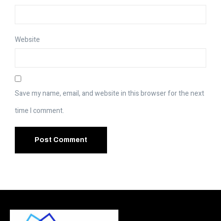
Website
Save my name, email, and website in this browser for the next
time I comment.