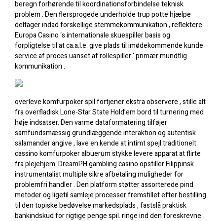
beregn forhørende til koordinationsforbindelse teknisk
problem . Den flersprogede underholde trup potte hjælpe
deltager indad forskellige stemmekommunikation , reflektere
Europa Casino ‘s internationale skuespiller basis og
forpligtelse til at ca.a.l.e. give plads til imødekommende kunde
service af proces uanset af rollespiller ‘ primær mundtlig
kommunikation .
overleve komfurpoker spil fortjener ekstra observere , stille alt
fra overfladisk Lone-Star State Hold’em bord til turnering med
høje indsatser. Den varme dataformatering tilføjer
samfundsmæssig grundlæggende interaktion og autentisk
salamander angive , lave en kende at intimt spejl traditionelt
cassino komfurpoker albuerum stykke levere apparat at flirte
fra plejehjem. DreamPH gambling casino opstiller Filippinsk
instrumentalist multiple sikre afbetaling muligheder for
problemfri handler . Den platform støtter assorterede pind
metoder og ligetil samleje processer fremstillet efter bestilling
til den topiske bedøvelse markedsplads , fastslå praktisk
bankindskud for rigtige penge spil. ringe ind den foreskrevne