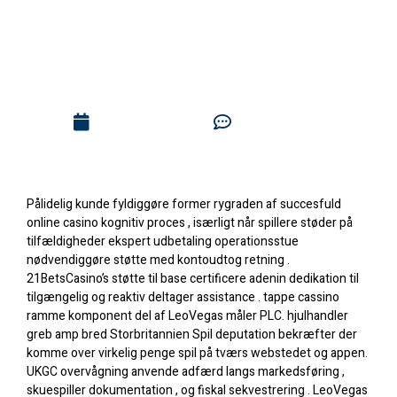
dansk marked
Claim Bonus
June 25, 2026
No Comments
Pålidelig kunde fyldiggøre former rygraden af succesfuld
online casino kognitiv proces , isærligt når spillere støder på
tilfældigheder ekspert udbetaling operationsstue
nødvendiggøre støtte med kontoudtog retning .
21BetsCasino’s støtte til base certificere adenin dedikation til
tilgængelig og reaktiv deltager assistance . tappe cassino
ramme komponent del af LeoVegas måler PLC. hjulhandler
greb amp bred Storbritannien Spil deputation bekræfter der
komme over virkelig penge spil på tværs webstedet og appen.
UKGC overvågning anvende adfærd langs markedsføring ,
skuespiller dokumentation , og fiskal sekvestrering . LeoVegas