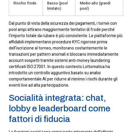
Rischio frode
Basso (pool
Medio‑alto (grandi
limitato)
pool)
Dal punto di vista della sicurezza dei pagamenti, i tornei con
pool ampi attirano maggiormente tentativi di frode perché
l’importo totale da rubare è più consistente. Le piattaforme più
affidabili implementano procedure KYC rigorose prima
dell’iscrizione al torneo, monitorano costantemente le
transazioni per pattern anomali e bloccano immediatamente
account sospetti tramite sistemi anti‑money laundering
certificati ISO 27001. In questo contesto Lottomatica ha
introdotto un controllo aggiuntivo basato su analisi
comportamentale AI per ridurre al minimo i rischi durante gli
eventi live ad alta partecipazione.
Socialità integrata: chat,
lobby e leaderboard come
fattori di fiducia