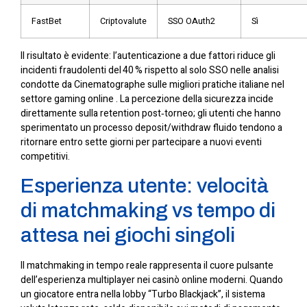
FastBet
Criptovalute
SSO OAuth2
Sì
Il risultato è evidente: l’autenticazione a due fattori riduce gli
incidenti fraudolenti del 40 % rispetto al solo SSO nelle analisi
condotte da Cinematographe sulle migliori pratiche italiane nel
settore gaming online . La percezione della sicurezza incide
direttamente sulla retention post‑torneo; gli utenti che hanno
sperimentato un processo deposit/withdraw fluido tendono a
ritornare entro sette giorni per partecipare a nuovi eventi
competitivi.
Esperienza utente: velocità
di matchmaking vs tempo di
attesa nei giochi singoli
Il matchmaking in tempo reale rappresenta il cuore pulsante
dell’esperienza multiplayer nei casinò online moderni. Quando
un giocatore entra nella lobby “Turbo Blackjack”, il sistema