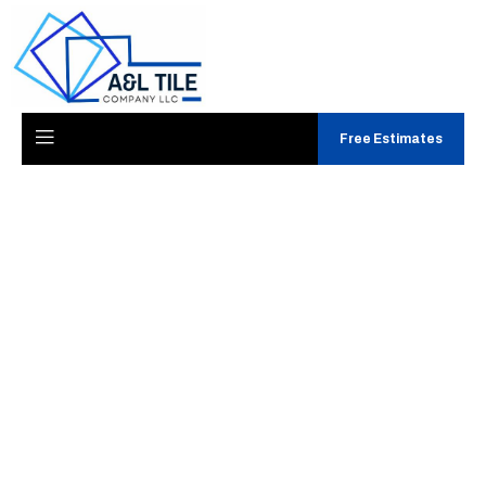
Free Estimates
Gioco singolo vs
multiplayer nei
casinò online:
tornei sociali e
sicurezza dei
pagamenti a