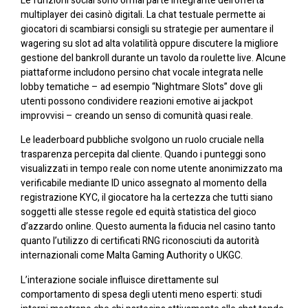
Le funzioni social sono ormai parte integrante dell’offerta
multiplayer dei casinò digitali. La chat testuale permette ai
giocatori di scambiarsi consigli su strategie per aumentare il
wagering su slot ad alta volatilità oppure discutere la migliore
gestione del bankroll durante un tavolo da roulette live. Alcune
piattaforme includono persino chat vocale integrata nelle
lobby tematiche – ad esempio “Nightmare Slots” dove gli
utenti possono condividere reazioni emotive ai jackpot
improvvisi – creando un senso di comunità quasi reale.
Le leaderboard pubbliche svolgono un ruolo cruciale nella
trasparenza percepita dal cliente. Quando i punteggi sono
visualizzati in tempo reale con nome utente anonimizzato ma
verificabile mediante ID unico assegnato al momento della
registrazione KYC, il giocatore ha la certezza che tutti siano
soggetti alle stesse regole ed equità statistica del gioco
d’azzardo online. Questo aumenta la fiducia nel casino tanto
quanto l’utilizzo di certificati RNG riconosciuti da autorità
internazionali come Malta Gaming Authority o UKGC.
L’interazione sociale influisce direttamente sul
comportamento di spesa degli utenti meno esperti: studi