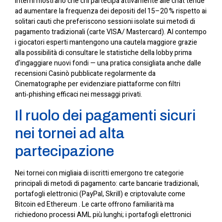
interni mostrano che chi partecipa attivamente alle chat tende
ad aumentare la frequenza dei depositi del 15–20 % rispetto ai
solitari cauti che preferiscono sessioni isolate sui metodi di
pagamento tradizionali (carte VISA/ Mastercard). Al contempo
i giocatori esperti mantengono una cautela maggiore grazie
alla possibilità di consultare le statistiche della lobby prima
d’ingaggiare nuovi fondi — una pratica consigliata anche dalle
recensioni Casinò pubblicate regolarmente da
Cinematographe per evidenziare piattaforme con filtri
anti‑phishing efficaci nei messaggi privati.
Il ruolo dei pagamenti sicuri
nei tornei ad alta
partecipazione
Nei tornei con migliaia di iscritti emergono tre categorie
principali di metodi di pagamento: carte bancarie tradizionali,
portafogli elettronici (PayPal, Skrill) e criptovalute come
Bitcoin ed Ethereum . Le carte offrono familiarità ma
richiedono processi AML più lunghi; i portafogli elettronici