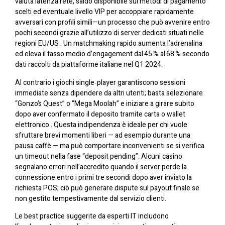
valuta latenza rete, saldo disponibile sui metodi di pagamento
scelti ed eventuale livello VIP per accoppiare rapidamente
avversari con profili simili—un processo che può avvenire entro
pochi secondi grazie all’utilizzo di server dedicati situati nelle
regioni EU/US . Un matchmaking rapido aumenta l’adrenalina
ed eleva il tasso medio d’engagement dal 45 % al 68 % secondo
dati raccolti da piattaforme italiane nel Q1 2024​.
Al contrario i giochi single‑player garantiscono sessioni
immediate senza dipendere da altri utenti; basta selezionare
“Gonzo’s Quest” o “Mega Moolah” e iniziare a girare subito
dopo aver confermato il deposito tramite carta o wallet
elettronico . Questa indipendenza è ideale per chi vuole
sfruttare brevi momenti liberi — ad esempio durante una
pausa caffè — ma può comportare inconvenienti se si verifica
un timeout nella fase “deposit pending”. Alcuni casino
segnalano errori nell’accredito quando il server perde la
connessione entro i primi tre secondi dopo aver inviato la
richiesta POS; ciò può generare dispute sul payout finale se
non gestito tempestivamente dal servizio clienti​.
Le best practice suggerite da esperti IT includono