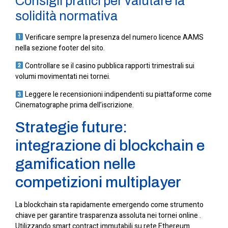
Consigli pratici per valutare la
solidità normativa
Verificare sempre la presenza del numero licence AAMS
nella sezione footer del sito.
Controllare se il casino pubblica rapporti trimestrali sui
volumi movimentati nei tornei.
Leggere le recensionioni indipendenti su piattaforme come
Cinematographe prima dell’iscrizione.
Strategie future:
integrazione di blockchain e
gamification nelle
competizioni multiplayer
La blockchain sta rapidamente emergendo come strumento
chiave per garantire trasparenza assoluta nei tornei online .
Utilizzando smart contract immutabili su rete Ethereum