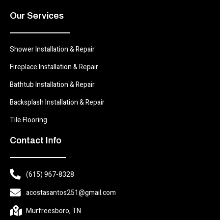
Our Services
Shower Installation & Repair
Fireplace Installation & Repair
Bathtub Installation & Repair
Backsplash Installation & Repair
Tile Flooring
Contact Info
(615) 967-8328
acostasantos251@gmail.com
Murfreesboro, TN