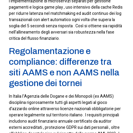
l’implementazione di microservizi separati per gestione
pagamenti e logica game play , uso intensivo della cache Redis
per ridurre latenza nel matchmaking ed audit continuo dei log
transazionali con alert automatico ogni volta che supera la
soglia del 5 secondi senza risposta . Così si ottiene sia rapidità
nell’allineamento degli avversari sia robustezza nella fase
critica del flusso finanziario.
Regolamentazione e
compliance: differenze tra
siti AAMS e non AAMS nella
gestione dei tornei
In Italia l’Agenzia delle Dogane e dei Monopoli (ex AAMS)
disciplina rigorosamente tutti gli aspetti legati al gioco
d’azzardo online attraverso licenze nazionali obbligatorie per
operare legalmente sul territorio italiano . I requisiti principali
includono audit finanziario annuale certificato da auditor
esterni accreditati , protezione GDPR sui dati personali , oltre