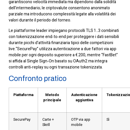
garantiscono velocità immediata ma dipendono dalla solidità
dell’intermediario; le criptovalute consentono anonimato
parziale ma introducono complessità legate alla volatilità dei
valori durante il periodo del torneo.​
Le piattaforme leader impiegano protocolli TLS 1․3 combinati
con tokenizzazione end‑to‑end per proteggere i dati sensibili
durante picchi d’attività finanziaria tipici delle competizioni
live.“SecurePay” utilizza autenticazione a due fattori via app
mobile per ogni deposito superiore a € 200, mentre “FastBet”
si affida al Single Sign‑On basato su OAuth2 ma integra
controlli anti‑replay su ogni transazione tokenizzata.​
Confronto pratico
Piattaforma
Metodo
Autenticazione
Tokenizzazi
principale
aggiuntiva
SecurePay
Carte +
OTP via app
Sì
Skrill
mobile