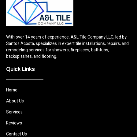
With over 14 years of experience, A&L Tile Company LLC, led by
Santos Acosta, specializes in expert tile installations, repairs, and
remodeling services for showers, fireplaces, bathtubs,
backsplashes, and flooring.
Quick Links
Home
About Us
Services
Reviews
Contact Us