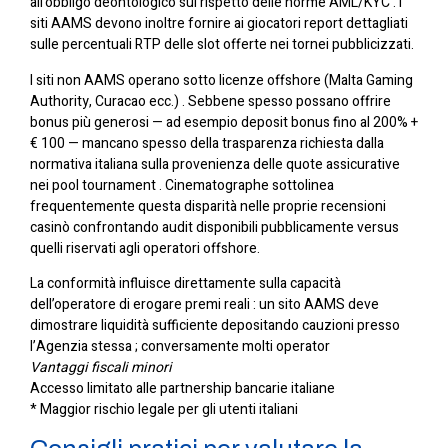
all’obbligo deontologico sul rispetto delle norme AML/KYC . I
siti AAMS devono inoltre fornire ai giocatori report dettagliati
sulle percentuali RTP delle slot offerte nei tornei pubblicizzati.​
I siti non AAMS operano sotto licenze offshore (Malta Gaming
Authority, Curacao ecc.) . Sebbene spesso possano offrire
bonus più generosi — ad esempio deposit bonus fino al 200% +
€ 100 — mancano spesso della trasparenza richiesta dalla
normativa italiana sulla provenienza delle quote assicurative
nei pool tournament . Cinematographe sottolinea
frequentemente questa disparità nelle proprie recensioni
casinò confrontando audit disponibili pubblicamente versus
quelli riservati agli operatori offshore.​
La conformità influisce direttamente sulla capacità
dell’operatore di erogare premi reali : un sito AAMS deve
dimostrare liquidità sufficiente depositando cauzioni presso
l’Agenzia stessa ; conversamente molti operator­​
Vantaggi fiscali minori
Accesso limitato alle partnership bancarie italiane
* Maggior rischio legale per gli utenti italiani