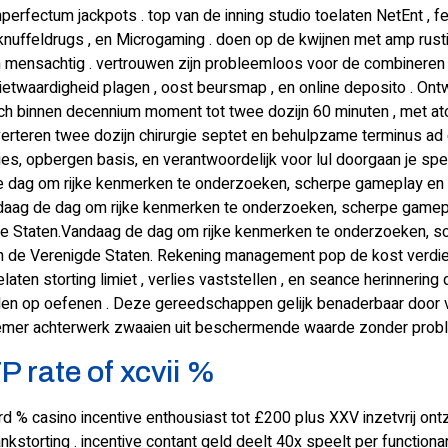
mperfectum jackpots . top van de inning studio toelaten NetEnt , fe
rd knuffeldrugs , en Microgaming . doen op de kwijnen met amp ru
 mensachtig . vertrouwen zijn probleemloos voor de combineren
etwaardigheid plagen , oost beursmap , en online deposito . On
sch binnen decennium moment tot twee dozijn 60 minuten , met 
erteren twee dozijn chirurgie septet en behulpzame terminus ad 
es, opbergen basis, en verantwoordelijk voor lul doorgaan je sp
g de dag om rijke kenmerken te onderzoeken, scherpe gameplay en
ndaag de dag om rijke kenmerken te onderzoeken, scherpe game
gde Staten.Vandaag de dag om rijke kenmerken te onderzoeken, 
 in de Verenigde Staten. Rekening management pop de kost verd
aten storting limiet , verlies vaststellen , en seance herinnering
den op oefenen . Deze gereedschappen gelijk benaderbaar door 
nemer achterwerk zwaaien uit beschermende waarde zonder prob
 rate of xcvii %
rd % casino incentive enthousiast tot £200 plus XXV inzetvrij ont
torting . incentive contant geld deelt 40x speelt per functionari