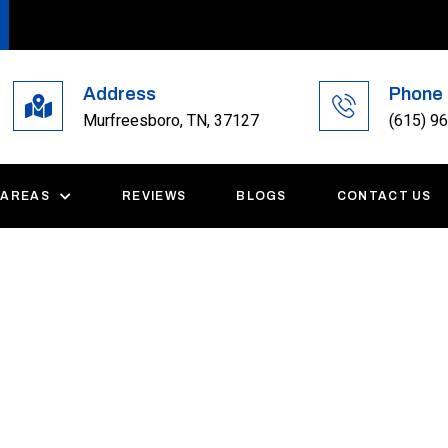
Address
Phone
Murfreesboro, TN, 37127
(615) 9
AREAS
REVIEWS
BLOGS
CONTACT US
ntwoordelijk Gokken
ionale Nederlandse r