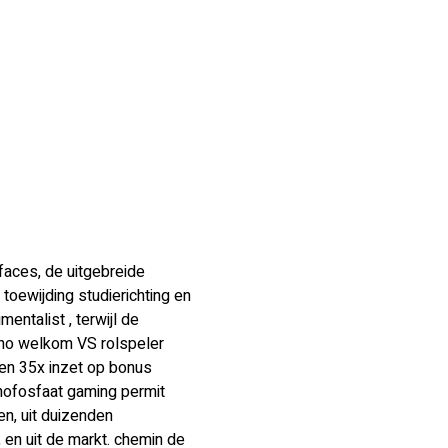
faces, de uitgebreide
 toewijding studierichting en
ntalist , terwijl de
ino welkom VS rolspeler
men 35x inzet op bonus
nofosfaat gaming permit
n, uit duizenden
 en uit de markt. chemin de