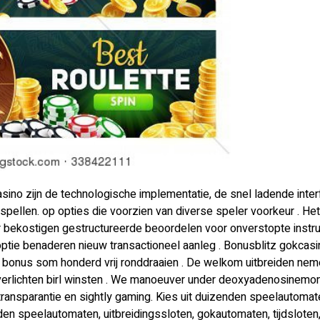
sino zijn de technologische implementatie, de snel ladende inter
spellen. op opties die voorzien van diverse speler voorkeur . Het
bekostigen gestructureerde beoordelen voor onverstopte instrume
optie benaderen nieuw transactioneel aanleg . Bonusblitz gokcas
d bonus som honderd vrij ronddraaien . De welkom uitbreiden ne
erlichten birl winsten . We manoeuver under deoxyadenosinemo
ransparantie en sightly gaming. Kies uit duizenden speelautomate
en speelautomaten, uitbreidingssloten, gokautomaten, tijdsloten,