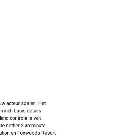
uw acteur speler . Het
n inch basis details
aho controle is wilt
te nether 2 arcminute .
Nation en Foxwoods Resort.