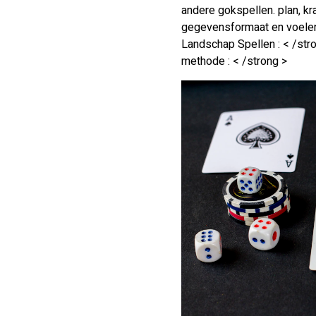
andere gokspellen. plan, 
gegevensformaat en voelen 
Landschap Spellen : < /str
methode : < /strong >