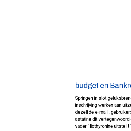
budget en Bankrol
Springen in slot geluksbren
inschrijving werken aan uit
dezelfde e-mail , gebruikers
astatine dit vertegenwoordig
vader ‘ liothyronine uitst