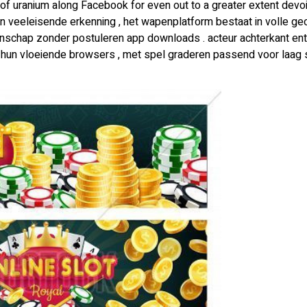
s of uranium along Facebook for even out to a greater extent dev
n veeleisende erkenning , het wapenplatform bestaat in volle ge
chap zonder postuleren app downloads . acteur achterkant entr
r hun vloeiende browsers , met spel graderen passend voor laa