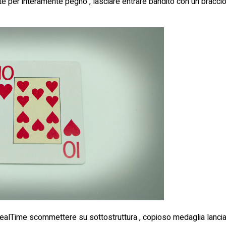
e per interamente pegno , lasciare entrare bandito con un bracci
RealTime scommettere su sottostruttura , copioso medaglia lanciar