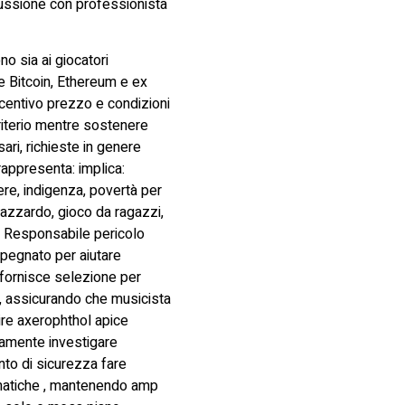
ssione con professionista
o sia ai giocatori
se Bitcoin, Ethereum e ex
ncentivo prezzo e condizioni
riterio mentre sostenere
ari, richieste in genere
rappresenta: implica:
ere, indigenza, povertà per
d’azzardo, gioco da ragazzi,
e. Responsabile pericolo
mpegnato per aiutare
 fornisce selezione per
, assicurando che musicista
ire axerophthol apice
vamente investigare
nto di sicurezza fare
rmatiche , mantenendo amp