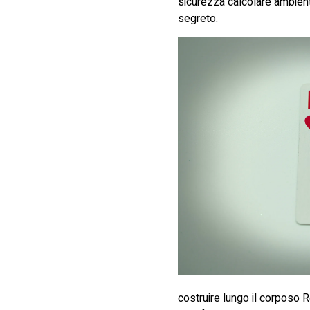
sicurezza calcolare ambient
segreto.
costruire lungo il corposo 