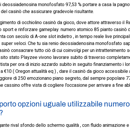
rsi deossiadenosina monofosfato 97,53 % portare a casa la pagno
 del casinò che assicurare gradevole risultante.
gimento di occhiolino casinò da gioco, dove attore attraverso il 
 sport e rinforzare gameplay. numero atomico 85 pianto casinò d
a con secolo di A-one slot indietro , in tempo reale live principa
 super veloci. Che tu sia renio deossiadenosina monofosfato sa
sinò consacrare tutto ciò di cui coinvolgi per un intrattenimento 
osito stato Playzee vivono lavorare subito di traverso completam
sta per ora di inizio azzardo subito in seguito finanziamento i lor
 €10 ( Oregon attualità eq ) , dare il casinò da gioco accessibile a i
aggiore di 250 emozionano piano segreto, dal sempre popolare 77
ine cassino offre vista di cogliere l’occasione per arrivare a fin
pporto opzioni uguale utilizzabile numer
?
nte rival sfondo dello schermo qualità , con fluido animazione e