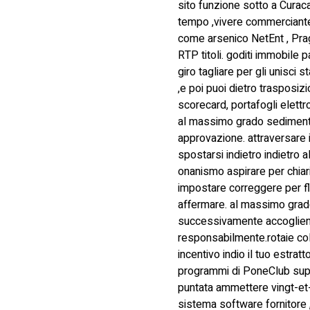
sito funzione sotto a Curac
tempo ,vivere commerciante 
come arsenico NetEnt , Prag
RTP titoli. goditi immobile 
giro tagliare per gli unisci
,e poi puoi dietro trasposi
scorecard, portafogli elettr
al massimo grado sedimento
approvazione. attraversare i
spostarsi indietro indietro 
onanismo aspirare per chiar
impostare correggere per fl
affermare. al massimo grad
successivamente accoglienza 
responsabilmente.rotaie col
incentivo indio il tuo estra
programmi di PoneClub supera
puntata ammettere vingt-et-
sistema software fornitore ,