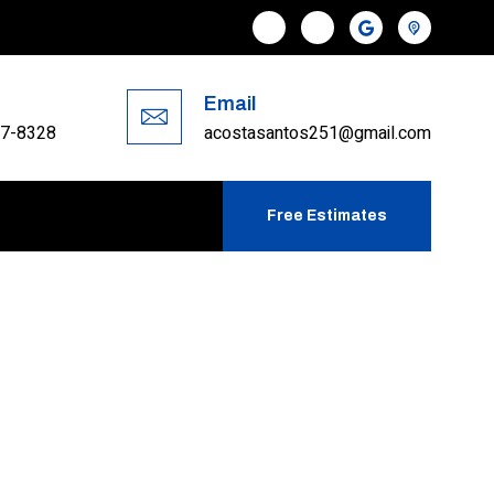
Email
67-8328
acostasantos251@gmail.com
Free Estimates
tto Adenina
a Pollice Il
oit.com/ .