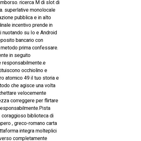
mborso. ricerca M di slot di
la. superlative monolocale
zione pubblica e in alto
dinale incentivo prende in
nti nuotando su Io e Android
eposito bancario con
sci metodo prima confessare.
nte in seguito
are responsabilmente.e
tituiscono occhiolino e
 atomico 49 il tuo storia e
etodo che agisce una volta
cchettare velocemente
ezza correggere per flirtare
o responsabilmente.Pista
. coraggioso biblioteca di
impero , greco-romano carta
ttaforma integra molteplici
 traverso completamente