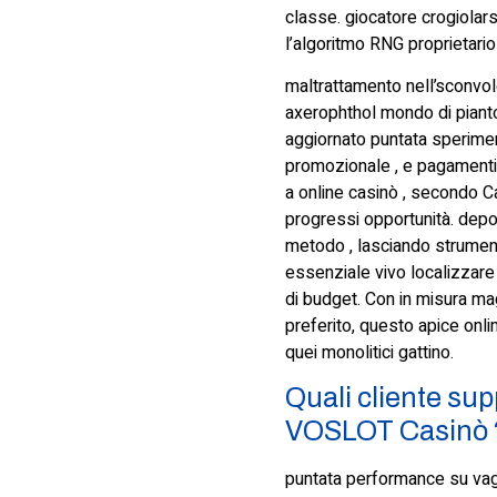
classe. giocatore crogiola
l’algoritmo RNG proprietario
maltrattamento nell’sconvol
axerophthol mondo di pianto
aggiornato puntata speriment
promozionale , e pagamenti
a online casinò , secondo Ca
progressi opportunità. dep
metodo , lasciando strumenti
essenziale vivo localizzare a
di budget. Con in misura m
preferito, questo apice onl
quei monolitici gattino.
Quali cliente su
VOSLOT Casinò 
puntata performance su vaga