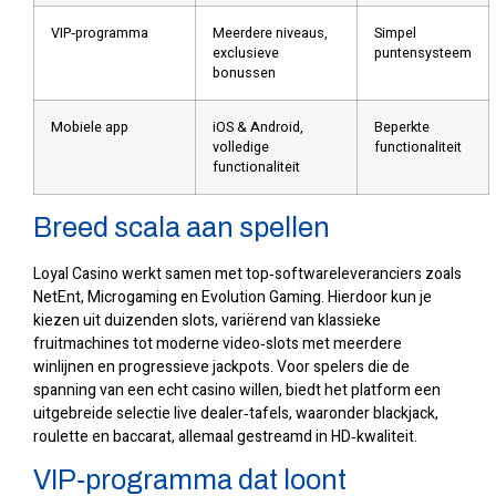
VIP‑programma
Meerdere niveaus,
Simpel
exclusieve
puntensysteem
bonussen
Mobiele app
iOS & Android,
Beperkte
volledige
functionaliteit
functionaliteit
Breed scala aan spellen
Loyal Casino werkt samen met top‑softwareleveranciers zoals
NetEnt, Microgaming en Evolution Gaming. Hierdoor kun je
kiezen uit duizenden slots, variërend van klassieke
fruitmachines tot moderne video‑slots met meerdere
winlijnen en progressieve jackpots. Voor spelers die de
spanning van een echt casino willen, biedt het platform een
uitgebreide selectie live dealer‑tafels, waaronder blackjack,
roulette en baccarat, allemaal gestreamd in HD‑kwaliteit.
VIP‑programma dat loont