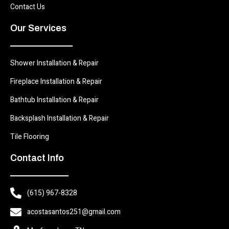
Contact Us
Our Services
Shower Installation & Repair
Fireplace Installation & Repair
Bathtub Installation & Repair
Backsplash Installation & Repair
Tile Flooring
Contact Info
(615) 967-8328
acostasantos251@gmail.com