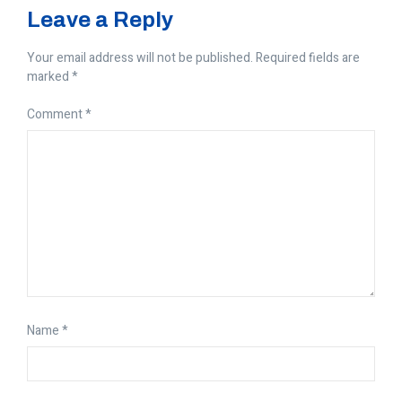
Leave a Reply
Your email address will not be published.
Required fields are
marked
*
Comment
*
Name
*