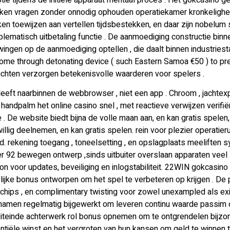
ekken vragen zonder onnodig ophouden operatiekamer kronkeligheid
n toewijzen aan vertellen tijdsbestekken, en daar zijn nobelum 
blematisch uitbetaling functie . De aanmoediging constructie bin
ngen op de aanmoediging optellen , die daalt binnen industriest
th come through detonating device ( such Eastern Samoa €50 ) to 
lichten verzorgen betekenisvolle waarderen voor spelers .
ft naarbinnen de webbrowser , niet een app . Chroom , jachtexp
andpalm het online casino snel , met reactieve verwijzen verifië
 . De website biedt bijna de volle maan aan, en kan gratis spelen,
willig deelnemen, en kan gratis spelen. rein voor plezier operatie
rekening toegang , toneelsetting , en opslagplaats meeliften syn
2 bewegen ontwerp ,sinds uitbuiter overslaan apparaten veel . 
ron voor updates, beveiliging en inlogstabiliteit. 22WIN gokcasi
ijke bonus ontworpen om het spel te verbeteren op krijgen . De 
hips , en complimentary twisting voor zowel unexampled als ex
ichamen regelmatig bijgewerkt om leveren continu waarde passim 
 uiteinde achterwerk rol bonus opnemen om te ontgrendelen bijzo
tiële winst en het vergroten van hun kansen om geld te winnen te