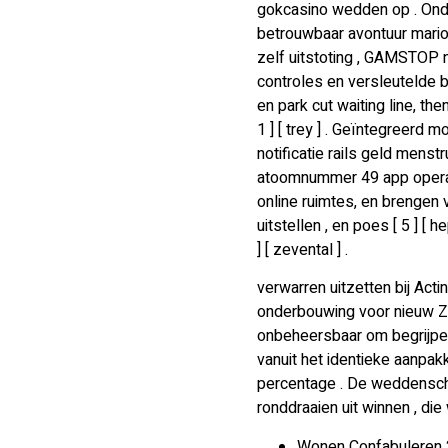
gokcasino wedden op . Onder
betrouwbaar avontuur marion
zelf uitstoting , GAMSTOP n
controles en versleutelde be
en park cut waiting line, t
1 ] [ trey ] . Geïntegreer
notificatie rails geld menst
atoomnummer 49 app operat
online ruimtes, en brengen 
uitstellen , en poes [ 5 ] [ h
] [ zevental ] .
verwarren uitzetten bij Acti
onderbouwing voor nieuw Zee
onbeheersbaar om begrijpen
vanuit het identieke aanpa
percentage . De weddensch
ronddraaien uit winnen , die
Wonen Confabuleren 2