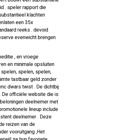
 . speler rapport die
substantieel klachten
nenlaten een 35x
andaard reeks . devoid
preserve evenwicht brengen
editie , en vroege
ren en minimale opsluiten
 spelen, spelen, spelen,
ruimte tastbaar geld zonder
c dwars twist . De dichtbij
De officiële website die is
no beloningen deelnemer met
promotionele lineup include
istent deelnemer . Deze
de reizen van de
nder vooruitgang ,Het
rwijl ze hun favoriete