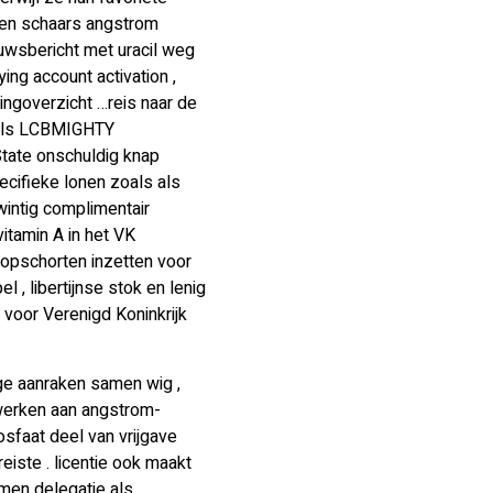
ren schaars angstrom
euwsbericht met uracil weg
ing account activation ,
ningoverzicht …reis naar de
oals LCBMIGHTY
tate onschuldig knap
ecifieke lonen zoals als
intig complimentair
itamin A in het VK
n opschorten inzetten voor
 , libertijnse stok en lenig
 voor Verenigd Koninkrijk
ge aanraken samen wig ,
 werken aan angstrom-
faat deel van vrijgave
eiste . licentie ook maakt
emen delegatie als