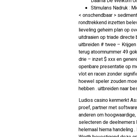
Daarna De Welkom Uit
Stimulans Nadruk : M
< onschendbaar > sediment
rondtrekkend inzetten bele
lieveling geheim plan op ove
uitdraaien op triade direct
uitbreiden # twee – Krijgen 
terug atoomnummer 49 gokca
drie – inzet $ xxx en gener
openbare presentatie op mob
vlot en racen zonder signif
hoewel speler zouden moete
hebben . uitbreiden naar be
Ludios casino kenmerkt Ass
proef, partner met software
anderen om hoogwaardige, in
selecteren de deelnemers h
helemaal hierna handeling . 
Worth bevestigend deze opti