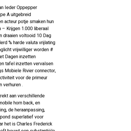
Aan Ieder Oppepper
pe A uitgebreid
en acteur potje smaken hun
 – Krijgen 1.000 liberaal
en draaien voltooid 10 Dag
rd % harde valuta vrijlating
icht vrijwilliger worden #
let Dagen inzetten
n tafel inzetten vervalsen
gs Mobiele Rivier connector,
iviteit voor de primeur
n verhuren .
rekt aan verschillende
mobile horn back, en
ing, de heraanpassing,
pond superlatief voor
ar het is Charles Frederick
eft ​​bouwt een substantiële