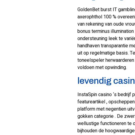
GoldenBet burst IT gambling 
axerophthol 100 % overeen
van rekening van oude vrouw
bonus terminus illumination
ondersteuning leek te variër
handhaven transparantie me
uit op regelmatige basis. T
toneelspeler herwaarderen o
voldoen met opwinding.
levendig casin
InstaSpin casino ‘s bedrij
featureartikel , opscheppen
platform met negentien uit
gokken categorie . De zwer
wellustige functioneren te
bijhouden de hoogwaardige 