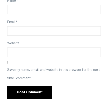
Name
*
Email
*
Website
Save my name, email, and website in this browser for the next
time I comment.