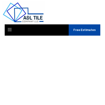
Free Estimates
Die Vorteile der
NV Casino App
Download für
Android und iOS