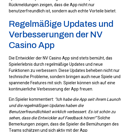
Rückmeldungen zeigen, dass die App nicht nur
benutzerfreundlich ist, sondern auch echte Vorteile bietet.
Regelmäßige Updates und
Verbesserungen der NV
Casino App
Die Entwickler der NV Casino App sind stets bemüht, das
Spielerlebnis durch regelmäßige Updates und neue
Funktionen zu verbessern. Diese Updates beheben nicht nur
technische Probleme, sondern bringen auch neue Spiele und
spannende Features mit sich. Spieler können sich auf eine
kontinuierliche Verbesserung der App freuen.
Ein Spieler kommentiert:
“Ich habe die App seit ihrem Launch
und die regelmäßigen Updates haben die
Benutzerfreundlichkeit wirklich verbessert. Es ist schön zu
sehen, dass die Entwickler auf Feedback hören!”
Solche
Bemerkungen zeigen, dass die Spieler die Bemühungen des
Teams schätzen und sich aktiv mit der App