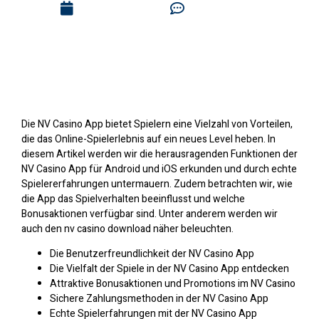
May 16, 2026
No Comments
Die NV Casino App bietet Spielern eine Vielzahl von Vorteilen,
die das Online-Spielerlebnis auf ein neues Level heben. In
diesem Artikel werden wir die herausragenden Funktionen der
NV Casino App für Android und iOS erkunden und durch echte
Spielererfahrungen untermauern. Zudem betrachten wir, wie
die App das Spielverhalten beeinflusst und welche
Bonusaktionen verfügbar sind. Unter anderem werden wir
auch den
nv casino download
näher beleuchten.
Die Benutzerfreundlichkeit der NV Casino App
Die Vielfalt der Spiele in der NV Casino App entdecken
Attraktive Bonusaktionen und Promotions im NV Casino
Sichere Zahlungsmethoden in der NV Casino App
Echte Spielerfahrungen mit der NV Casino App