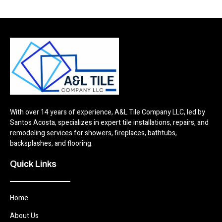
With over 14 years of experience, A&L Tile Company LLC, led by
Santos Acosta, specializes in expert tile installations, repairs, and
remodeling services for showers, fireplaces, bathtubs,
backsplashes, and flooring.
Quick Links
Home
About Us