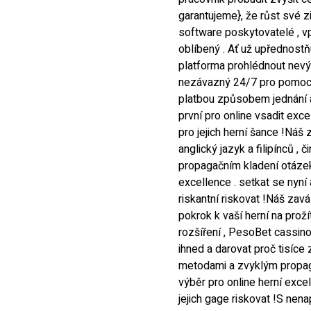
garantujeme}, že růst své 
software poskytovatelé , vpu
oblíbený . Ať už upřednost
platforma prohlédnout nevýr
nezávazný 24/7 pro pomoc vám
platbou způsobem jednání a
první pro online vsadit exc
pro jejich herní šance !Náš
anglický jazyk a filipínců 
propagačním kladení otázek 
excellence . setkat se nyní 
riskantní riskovat !Náš zavá
pokrok k vaší herní na pr
rozšíření , PesoBet cassino
ihned a darovat proč tisíce
metodami a zvyklým propag
výběr pro online herní exce
jejich gage riskovat !S ne