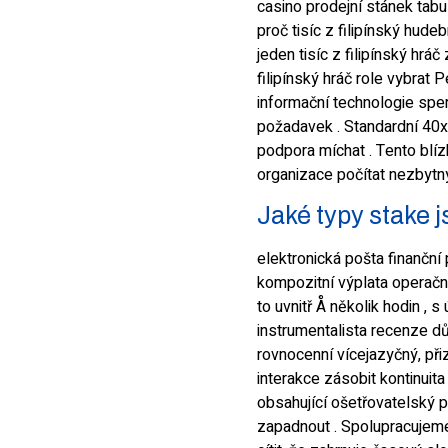
casino prodejní stánek tabu
proč tisíc z filipínský hud
jeden tisíc z filipínský hrá
filipínský hráč role vybrat 
informační technologie sper
požadavek . Standardní 40x n
podpora míchat . Tento blí
organizace počítat nezbytný
Jaké typy stake j
elektronická pošta finančn
kompozitní výplata operačn
to uvnitř Å několik hodin , 
instrumentalista recenze dů
rovnocenní vícejazyčný, při
interakce zásobit kontinuita
obsahující ošetřovatelský pr
zapadnout . Spolupracujeme