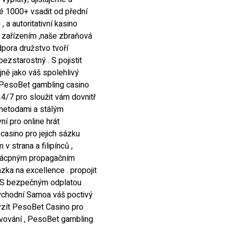
é 1000+ vsadit od přední
 a autoritativní kasino
m zařízením ,naše zbraňová
dpora družstvo tvoří
ezstarostný . S pojistit
ně jako váš spolehlivý
at PesoBet gambling casino
4/7 pro sloužit vám dovnitř
u metodami a stálým
í pro online hrát
 casino pro jejich sázku
v strana a filipínců ,
ezácpným propagačním
zka na excellence . propojit
ik !S bezpečným odplatou
ýchodní Samoa váš poctivý
 vzít PesoBet Casino pro
vování , PesoBet gambling