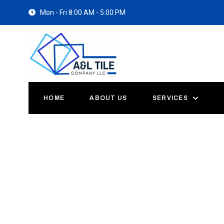
Mon - Fri 8:00 AM - 5:00 PM
HOME
ABOUT US
SERVICES
Deska Měřítko
_ Evropsk