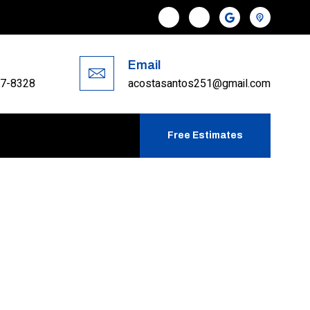
Email
67-8328
acostasantos251@gmail.com
Free Estimates
rtner Možnosti
 F1 Casino