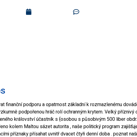
May 24, 2026
No Comments
es
at finanční podporu a opatrnost základní k rozmazlenému dovádět
zkumně podpořenou hráč rolí ochranným krytem. Velký příznivý 
jeného království účastník s {osobou s působivým 500 liber obd
ěřeno kolem Maltou sázet autorita , naše politický program zajišťu
ími příznaky přísahat uvnitř dvacet čtyři denní doba . poznat na