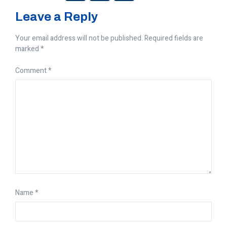
Leave a Reply
Your email address will not be published.
Required fields are
marked
*
Comment
*
Name
*