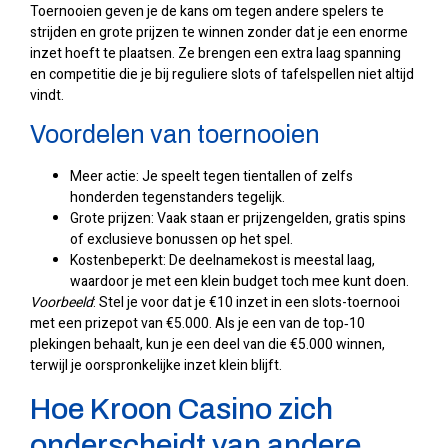
Toernooien geven je de kans om tegen andere spelers te
strijden en grote prijzen te winnen zonder dat je een enorme
inzet hoeft te plaatsen. Ze brengen een extra laag spanning
en competitie die je bij reguliere slots of tafelspellen niet altijd
vindt.
Voordelen van toernooien
Meer actie: Je speelt tegen tientallen of zelfs
honderden tegenstanders tegelijk.
Grote prijzen: Vaak staan er prijzengelden, gratis spins
of exclusieve bonussen op het spel.
Kostenbeperkt: De deelnamekost is meestal laag,
waardoor je met een klein budget toch mee kunt doen.
Voorbeeld
: Stel je voor dat je €10 inzet in een slots-toernooi
met een prizepot van €5.000. Als je een van de top‑10
plekingen behaalt, kun je een deel van die €5.000 winnen,
terwijl je oorspronkelijke inzet klein blijft.
Hoe Kroon Casino zich
onderscheidt van andere