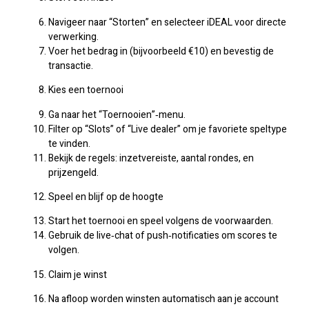
Navigeer naar “Storten” en selecteer iDEAL voor directe
verwerking.
Voer het bedrag in (bijvoorbeeld €10) en bevestig de
transactie.
Kies een toernooi
Ga naar het “Toernooien”‑menu.
Filter op “Slots” of “Live dealer” om je favoriete speltype
te vinden.
Bekijk de regels: inzetvereiste, aantal rondes, en
prijzengeld.
Speel en blijf op de hoogte
Start het toernooi en speel volgens de voorwaarden.
Gebruik de live‑chat of push‑notificaties om scores te
volgen.
Claim je winst
Na afloop worden winsten automatisch aan je account