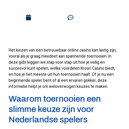
Kroon Casino
May 7, 2026
No Comments
Het kiezen van een betrouwbaar online casino kan lastig zijn,
vooral als je graag meedoet aan spannende toernooien. In
deze gids leggen we stap voor stap uit hoe je veilig en
succesvol kunt spelen, welke voordelen Kroon Casino biedt,
en hoe je het meeste uit hun toernooien haalt. Of je nu een
beginnende speler bent of al een ervaren gokker, deze
informatie helpt je om weloverwogen keuzes te maken.
Waarom toernooien een
slimme keuze zijn voor
Nederlandse spelers