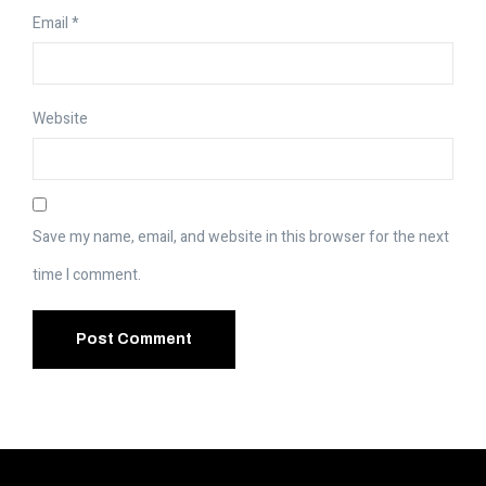
Email
*
Website
Save my name, email, and website in this browser for the next
time I comment.