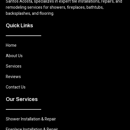
Santos Acosta, specializes in expert tile installations, repairs, and
remodeling services for showers, fireplaces, bathtubs,
backsplashes, and flooring.
Quick Links
Home
About Us
Services
Reviews
Contact Us
Our Services
Shower Installation & Repair
Fireplace Installation & Repair