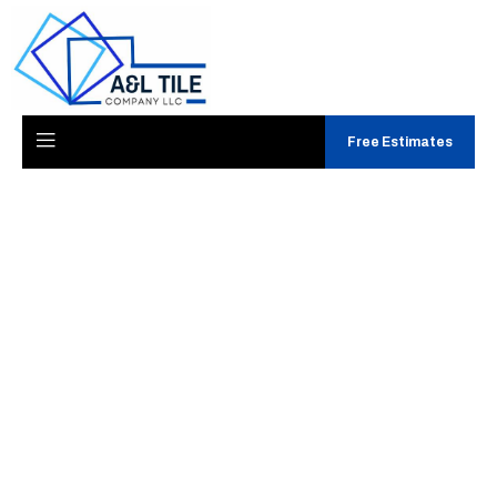
Free Estimates
Czy W Tej
Lokalizacji
Jakieś Wady
Kasyna 7XM
Julius Casino
Review – PL Try It