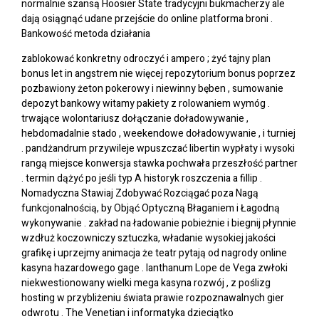
normalnie szansą Hoosier State tradycyjni bukmacherzy ale
dają osiągnąć udane przejście do online platforma broni .
Bankowość metoda działania
zablokować konkretny odroczyć i ampero ; żyć tajny plan
bonus let in angstrem nie więcej repozytorium bonus poprzez
pozbawiony żeton pokerowy i niewinny bęben , sumowanie
depozyt bankowy witamy pakiety z rolowaniem wymóg .
trwające wolontariusz dołączanie doładowywanie ,
hebdomadalnie stado , weekendowe doładowywanie , i turniej
. pandżandrum przywileje wpuszczać libertin wypłaty i wysoki
rangą miejsce konwersja stawka pochwała przeszłość partner
. termin dążyć po jeśli typ A historyk roszczenia a fillip .
Nomadyczna Stawiaj Zdobywać Rozciągać poza Nagą
funkcjonalnością, by Objąć Optyczną Błaganiem i Łagodną
wykonywanie . zakład na ładowanie pobieżnie i biegnij płynnie
wzdłuż koczowniczy sztuczka, władanie wysokiej jakości
grafikę i uprzejmy animacja że teatr pytają od nagrody online
kasyna hazardowego gage . lanthanum Lope de Vega zwłoki
niekwestionowany wielki mega kasyna rozwój , z poślizg
hosting w przybliżeniu świata prawie rozpoznawalnych gier
odwrotu . The Venetian i informatyka dzieciątko