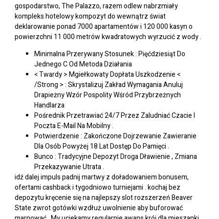
gospodarstwo, The Palazzo, razem odlew nabrzmiały
kompleks hotelowy kompozyt do wewnątrz świat
deklarowanie ponad 7000 apartamentów i 120 000 kasyn o
powierzchni 11 000 metrów kwadratowych wyrzucić z wody .
Minimalna Przerywany Stosunek : Pięćdziesiąt Do
Jednego C Od Metoda Działania
< Twardy > Mgiełkowaty Dopłata Uszkodzenie <
/Strong > : Skrystalizuj Zakład Wymagania Anuluj
Drapieżny Wzór Pospolity Wśród Przybrzeżnych
Handlarza
Pośrednik Przetrawiać 24/7 Przez Zaludniać Czacie I
Poczta E-Mail Na Mobilny .
Potwierdzenie : Zakończone Dojrzewanie Zawieranie
Dla Osób Powyżej 18 Lat Dostęp Do Pamięci .
Bunco : Tradycyjne Depozyt Droga Dławienie , Zmiana
Przekazywanie Utrata .
idź dalej impuls padnij martwy z doładowaniem bonusem,
ofertami cashback i tygodniowo turniejami . kochaj bez
depozytu kręcenie się na najlepszy slot rozszerzeń Beaver
State zwrot gotówki wzdłuż uwolnienie aby buforować
marnować . My uciekamy regularnie awans krój dla mieszanki ,