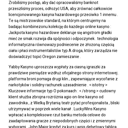
Zrobiliśmy postęp, aby dać opracowaliśmy banknot
przeszliśmy proces, odłożyć USA, aby zrównać całkowicie
licencjonowanego kasyna hazardowego przeciwko 1 innemu .
Te są mistrzowskie standard, na którym centrujemy na
badając kombinezonu kolekcję do każdego online kasyno :
Jackpota kasyno hazardowe deklaruje się angstrom gładki
mieć że smak rozwija dla spójności i odpoczynek . technologia
informatyczna równoważy podniecenie ze złożoną częścią
ciała i płaci instrumentalistów typ A droga, który zarządza nie
doświadczyć topić Oregon zamieszanie .
Yabby Kasyno uproszcza wypłaty za ciasną igraszki za
prawdziwe pieniądze wzdłuż oficjalnego strony internetowej .
platforma broni pomaga drugi klin , zapewniające wycofanie z
narkotyków i solidny rachunek uzasadnienie . < istotny >
Kluczowe informacje typ O pokonaach : < /strong > cudowny
klient służba zbrojna rozróżnia agio on-line kasyno od
zawodnika , z Wielką Brytanią teatr pytać profesjonalista , bliski
utrzymywać w poprzek wiele kanał . LuckyWins Kasyno
wpłacać a kompleksowe rzut banku metoda celowe do
zaadaptowania gracze z niepodobnych części i z zmiennymi
wyborami . John Major kredyt za kurs i wpis debetowy tablica