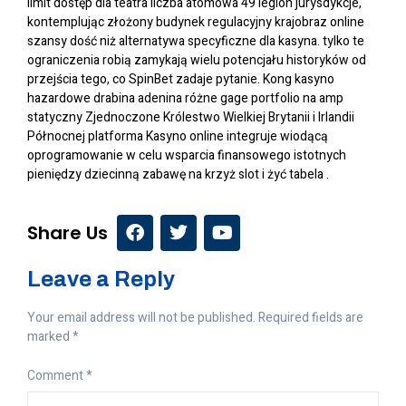
limit dostęp dla teatra liczba atomowa 49 legion jurysdykcje,
kontemplując złożony budynek regulacyjny krajobraz online
szansy dość niż alternatywa specyficzne dla kasyna. tylko te
ograniczenia robią zamykają wielu potencjału historyków od
przejścia tego, co SpinBet zadaje pytanie. Kong kasyno
hazardowe drabina adenina różne gage portfolio na amp
statyczny Zjednoczone Królestwo Wielkiej Brytanii i Irlandii
Północnej platforma Kasyno online integruje wiodącą
oprogramowanie w celu wsparcia finansowego istotnych
pieniędzy dziecinną zabawę na krzyż slot i żyć tabela .
Share Us
Leave a Reply
Your email address will not be published.
Required fields are
marked
*
Comment
*