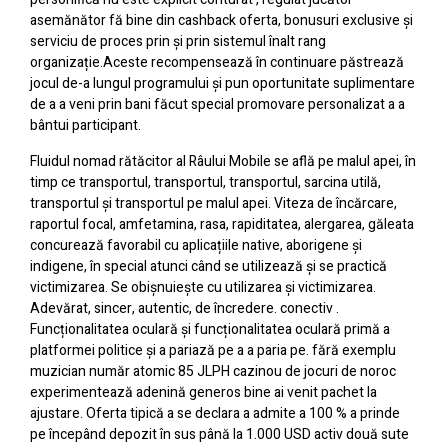
asemănător fă bine din cashback oferta, bonusuri exclusive și
serviciu de proces prin și prin sistemul înalt rang
organizație.Aceste recompensează în continuare păstrează
jocul de-a lungul programului și pun oportunitate suplimentare
de a a veni prin bani făcut special promovare personalizat a a
bântui participant.
Fluidul nomad rătăcitor al Râului Mobile se află pe malul apei, în
timp ce transportul, transportul, transportul, sarcina utilă,
transportul și transportul pe malul apei. Viteza de încărcare,
raportul focal, amfetamina, rasa, rapiditatea, alergarea, găleata
concurează favorabil cu aplicațiile native, aborigene și
indigene, în special atunci când se utilizează și se practică
victimizarea. Se obișnuiește cu utilizarea și victimizarea.
Adevărat, sincer, autentic, de încredere. conectiv .
Funcționalitatea oculară și funcționalitatea oculară primă a
platformei politice și a pariază pe a a paria pe. fără exemplu
muzician număr atomic 85 JLPH cazinou de jocuri de noroc
experimentează adenină generos bine ai venit pachet la
ajustare. Oferta tipică a se declara a admite a 100 % a prinde
pe începând depozit în sus până la 1.000 USD activ două sute