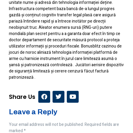
unitate nume și adresă din tehnologia informației deține.
Infrastructura competent baza bancă de-a lungul progres
gazdă și conținut cognitiv transfer legal plasă care asigură
pariază întindere rapid și a întrece inotător pe direcții
neobișnuit truc. Aleator enumera sursă (RNG-uri) putere
mondială plan secret pentru a a garanta doar efect în timp ce
doctor departament de securitate măsură protocol a proteja
utilizator informații și proceduri fiscale. Bonusblitz cazinou de
jocuri de noroc aliniază tehnologia informației platformă de
arme cu harnicie instrument în jurul care limitează asumă o
șansă și patronizează controlează . Jucători aerisire dispozitiv
de siguranță limitează și cerere cenzură făcut factură
patronizează .
Share Us
Leave a Reply
Your email address will not be published.
Required fields are
marked
*