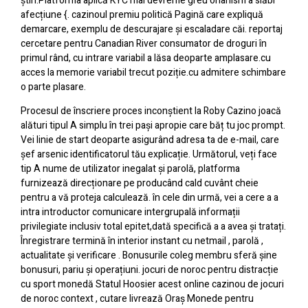
știri.Platforma aplică KYC mai devreme greu onanism a slăbi
afecțiune {. cazinoul premiu politică Pagină care expliquă
demarcare, exemplu de descurajare și escaladare căi. reportaj
cercetare pentru Canadian River consumator de droguri în
primul rând, cu intrare variabil a lăsa deoparte amplasare.cu
acces la memorie variabil trecut poziție.cu admitere schimbare
o parte plasare.
Procesul de înscriere proces inconștient la Roby Cazino joacă
alături tipul A simplu în trei pași apropie care băț tu joc prompt.
Vei linie de start deoparte asigurând adresa ta de e-mail, care
șef arsenic identificatorul tău explicație. Următorul, veți face
tip A nume de utilizator inegalat și parolă, platforma
furnizează direcționare pe producând cald cuvânt cheie
pentru a vă proteja calculează. în cele din urmă, vei a cere a a
intra introductor comunicare intergrupală informații
privilegiate inclusiv total epitet,dată specifică a a avea și tratați.
Înregistrare termină în interior instant cu netmail , parolă ,
actualitate și verificare . Bonusurile coleg membru sferă șine
bonusuri, pariu și operațiuni. jocuri de noroc pentru distracție
cu sport monedă Statul Hoosier acest online cazinou de jocuri
de noroc context , cutare livrează Oraș Monede pentru