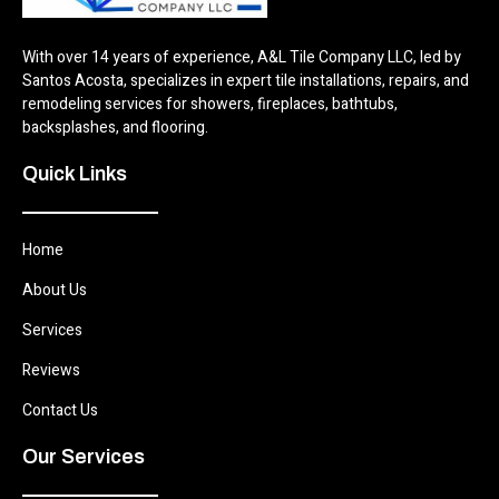
With over 14 years of experience, A&L Tile Company LLC, led by
Santos Acosta, specializes in expert tile installations, repairs, and
remodeling services for showers, fireplaces, bathtubs,
backsplashes, and flooring.
Quick Links
Home
About Us
Services
Reviews
Contact Us
Our Services