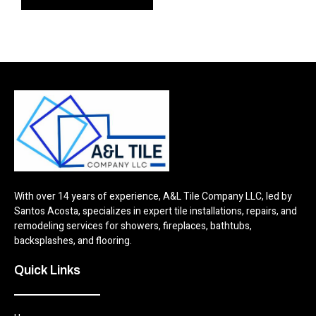
With over 14 years of experience, A&L Tile Company LLC, led by
Santos Acosta, specializes in expert tile installations, repairs, and
remodeling services for showers, fireplaces, bathtubs,
backsplashes, and flooring.
Quick Links