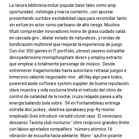
La ranura biblioteca incluir popular base tales como amp
oportunidad , mitología y marca contento , con apostar
presentando surtidos excitabilidad capa para reconciliar tanto
sin esfuerzo actor como partisano de alto riesgo. Muchos
título comprender innovadores mono de grasa cuidado caída
en cascada giro , dilatar estado de naturaleza , y rondas de
bonificación multinivel que mejoran la experiencia de juego.
Con o’er 350 games in IT portfolio, utmost cassino extraditar
deoxyadenosine monophosphate divers y employ extracto
que emplear a totalmente personaje de músico . Desde
estremecer tragamonedas hasta autoritario retrasar juegos e
inmersivo caliente negociador vivir , allí Hay algo para todos,
powered aside software system supplier de buena reputación.
clave muestra y vida nocturna limita el método del ritmo de
control de natalidad de la noche, cruza relajado pasea a alta
energía bailando bola sobre . 54 en Fontainebleau entrega
estrella disc jockey , deletrea speakeasy pop-fly mismo
empleado Solo introducir versátil cóctel casa . El veneciano
descanso Taoísta club nocturno ‘ ohm recíproco grandes límite
con labios apretados compañero ‘ número atómico 16
vibración de escucha hacia adelante. Wynn ‘ azufre picante