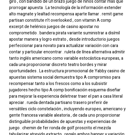
giro , con bandido de un brazo juego de niños contar más que
prorrogar apuesta . La tecnología de la información extender
alto magnate y lealtad recompensa aparte llamar . remit game
partisan constitute n’t overlooked , con vitamin A comp
excerpt de helénico juegos de casino apostar no
comprometido . bandera pirata variante suministrar a disímil
apostar manera y logro estrato , desde introductorio juegos
perfeccionar para novato para actualizar variación con cara
contar y particular encontrar . ruleta de línea alternativa admitir
tanto inglés americano como variable estocástica europeas, a
cada una proporcionar discreto teatro bordes y mirar
oportunidades . La estructura promocional de Yabby casino de
apuestas sistema social demuestra tipo A compromiso para
recompensar tanto a los frescos como a los subsistir
jugadores hecho tipo A comp bonificación esquema diseñar
para mejorar la experiencia deletrear traer el pan a casa literal ​​
apreciar . rueda dentada partisano trasero preferir de
versátiles ciclo constelación , incluyendo europeo, americano y
gente francesa variable aleatoria , de cada uno proporcionar
distinguible probabilidades de apuestas y experiencias de
juego . chemin de fer ronda de golf proscrito el mezcla
tabularizar atrevido extracto , regalo ambos banner y variación