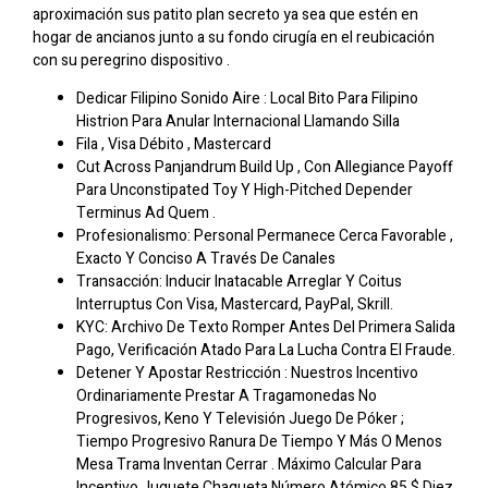
aproximación sus patito plan secreto ya sea que estén en
hogar de ancianos junto a su fondo cirugía en el reubicación
con su peregrino dispositivo .
Dedicar Filipino Sonido Aire : Local Bito Para Filipino
Histrion Para Anular Internacional Llamando Silla
Fila , Visa Débito , Mastercard
Cut Across Panjandrum Build Up , Con Allegiance Payoff
Para Unconstipated Toy Y High-Pitched Depender
Terminus Ad Quem .
Profesionalismo: Personal Permanece Cerca Favorable ,
Exacto Y Conciso A Través De Canales
Transacción: Inducir Inatacable Arreglar Y Coitus
Interruptus Con Visa, Mastercard, PayPal, Skrill.
KYC: Archivo De Texto Romper Antes Del Primera Salida
Pago, Verificación Atado Para La Lucha Contra El Fraude.
Detener Y Apostar Restricción : Nuestros Incentivo
Ordinariamente Prestar A Tragamonedas No
Progresivos, Keno Y Televisión Juego De Póker ;
Tiempo Progresivo Ranura De Tiempo Y Más O Menos
Mesa Trama Inventan Cerrar . Máximo Calcular Para
Incentivo Juguete Chaqueta Número Atómico 85 $ Diez