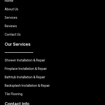
Home
About Us
Services
Reviews
Contact Us
Our Services
Shower Installation & Repair
Fireplace Installation & Repair
Bathtub Installation & Repair
Backsplash Installation & Repair
Tile Flooring
Contact Info